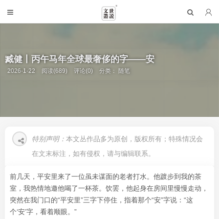
臧健丨丙午马年全球最奢侈的字——安
2026-1-22
阅读(689)
评论(0)
分类：
随笔
特别声明：
本文丛作品多为原创，版权所有；特殊情况会
在文末标注，如有侵权，请与编辑联系。
前几天，平安里来了一位虽未谋面的老者打水。他踱步到我的茶
室，我热情地邀他喝了一杯茶。饮罢，他起身在房间里慢慢走动，
突然在我门口的“平安里”三字下停住，指着那个“安”字说：“这
个‘安’字，看着顺眼。”