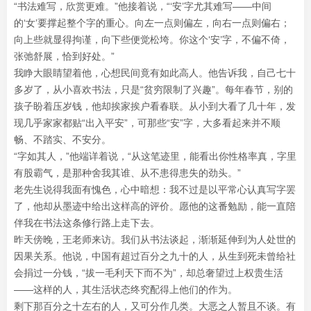
“书法难写，欣赏更难。”他接着说，“‘安’字尤其难写——中间
的‘女’要撑起整个字的重心。向左一点则偏左，向右一点则偏右；
向上些就显得拘谨，向下些便觉松垮。你这个‘安’字，不偏不倚，
张弛舒展，恰到好处。”
我睁大眼睛望着他，心想民间竟有如此高人。他告诉我，自己七十
多岁了，从小喜欢书法，只是“贫穷限制了兴趣”。每年春节，别的
孩子盼着压岁钱，他却挨家挨户看春联。从小到大看了几十年，发
现几乎家家都贴“出入平安”，可那些“安”字，大多看起来并不顺
畅、不踏实、不安分。
“字如其人，”他端详着说，“从这笔迹里，能看出你性格率真，字里
有股霸气，是那种舍我其谁、从不患得患失的劲头。”
老先生说得我面有愧色，心中暗想：我不过是以平常心认真写字罢
了，他却从墨迹中给出这样高的评价。愿他的这番勉励，能一直陪
伴我在书法这条修行路上走下去。
昨天傍晚，王老师来访。我们从书法谈起，渐渐延伸到为人处世的
因果关系。他说，中国有超过百分之九十的人，从生到死未曾给社
会捐过一分钱，“拔一毛利天下而不为”，却总奢望过上权贵生活
——这样的人，其生活状态终究配得上他们的作为。
剩下那百分之十左右的人，又可分作几类。大恶之人暂且不谈。有