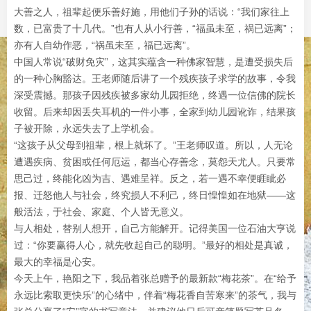
大善之人，祖辈起便乐善好施，用他们子孙的话说：“我们家往上
数，已富贵了十几代。”也有人从小行善，“福虽未至，祸已远离”；
亦有人自幼作恶，“祸虽未至，福已远离”。
中国人常说“破财免灾”，这其实蕴含一种佛家智慧，是遭受损失后
的一种心胸豁达。王老师随后讲了一个残疾孩子求学的故事，令我
深受震撼。那孩子因残疾被多家幼儿园拒绝，终遇一位信佛的院长
收留。后来却因丢失耳机的一件小事，全家到幼儿园讹诈，结果孩
子被开除，永远失去了上学机会。
“这孩子从父母到祖辈，根上就坏了。”王老师叹道。所以，人无论
遭遇疾病、贫困或任何厄运，都当心存善念，莫怨天尤人。只要常
思己过，终能化凶为吉、遇难呈祥。反之，若一遇不幸便睚眦必
报、迁怒他人与社会，终究损人不利己，终日惶惶如在地狱——这
般活法，于社会、家庭、个人皆无意义。
与人相处，替别人想开，自己方能解开。记得美国一位石油大亨说
过：“你要赢得人心，就先收起自己的聪明。”最好的相处是真诚，
最大的幸福是心安。
今天上午，艳阳之下，我品着张总赠予的最新款“梅花茶”。在“给予
永远比索取更快乐”的心绪中，伴着“梅花香自苦寒来”的茶气，我与