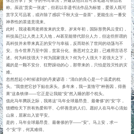
张总分享了“安”字的书写章法，并建议他日后可亲笔题写茶品名
称。虽说“货卖一张皮”，但若以非遗书法作品为标签，爱茶人既可
赏字又可品茗，或许除了感叹“千秋大业一壶茶”，更能生出一番安
神养性的茶道意境来。
此时，我读着周老师发来的文章。岁末年初，国际形势风云变幻，
科技虽已让人类上天入地，AI甚至能替代部分人力，但这些所谓的
高科技并未带来真正的安宁与幸福，反而助长了世间的动荡与不
安。当今世界乃至中国，贫富分化、善恶对立之剧，已难用言语尽
述。何为科技强大？何为国家强大？何为个人强大？若强大之下，
藏的是一颗不安分、狂野躁动的心，那带来的，只怕是毁灭性的灾
难。
忽然想起小时候读到的丹麦谚语：“清白的良心是一个温柔的枕
头。”我曾把它抄下贴在床头。多年来，我一直恪守“种善因，得善
果”这条铁律——它正是让我能“安”然入睡的那个枕头。
值此马年腾跃之际，我将这“马年全球最昂贵、最奢侈”的“安”字，
馈赠给天下所有热爱和平、心怀善意的人们。愿好人在马年心清如
山泉，居家出入皆平安。
是的，马年全球最昂贵、最奢侈的字——“安”。马上安，求一
个“安”字，何其难得。