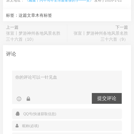
原文地址：
《臧健丨丙午马年全球最奢侈的字——安》
发布于2026-1-22
标签：这篇文章木有标签
上一篇
下一篇
张宣丨梦游神州各地风景名胜
张宣丨梦游神州各地风景名胜
三十六首（10）
三十六首（9）
评论
提交评论