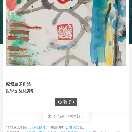
臧健更多作品
世说文丛总索引
赞 (
3
)
未经允许不得转载：
转载或复制请以
超链接形式
并注明出处
世说文丛
。