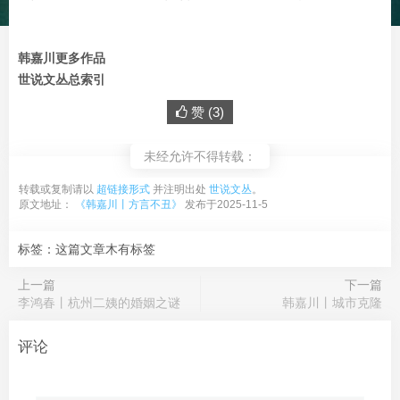
韩嘉川更多作品
世说文丛总索引
赞 (
3
)
未经允许不得转载：
转载或复制请以
超链接形式
并注明出处
世说文丛
。
原文地址：
《韩嘉川丨方言不丑》
发布于2025-11-5
标签：这篇文章木有标签
上一篇
下一篇
李鸿春丨杭州二姨的婚姻之谜
韩嘉川丨城市克隆
评论