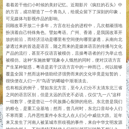
着着若干他们小时候的美好记忆。近期影片《疯狂的石头》中
的方言，成功塑造了一个青岛人，给观众留下了深刻的印象，
可见媒体与影视作品的影响。
回顾改革开放二十多年，方言在社会的进程中，几次都顽强地
扮演着自己特殊角色。譬如粤语。广州、香港，是我国改革开
放的前沿，而经济活动是哪里有空间便向哪里渗透，从南向北
渗透过来的首选是语言，随之而来的是媒体语言的传播与文化
产品的流行，甚至不仅语言被模仿，且操粤语者的行为举止也
被模仿。这种
“东施效颦”现象令人慨然的同时，便对汉语方言
产生某种疑惑，粤语是若干汉语方言中的一种而已，何以能够
覆盖全国？然而这种借助经济强势
来的文化毕竟是短暂的，
而
很快便在人们一片
“鸟语”的唏嘘中渐渐淡去。
也有相反的例子，
东北方言，至今人们分不太清东北三省
譬如
之间的语言区别，但是太远的历史不必说，仅仅
“九一八”这样
一组数字，便是曾让一个民族撕心裂肺的疮疤。东北曾是我们
的粮仓，是重工业基地；然而，曾几何时，东北口音却令人们
不寒而栗，几件恶性案件令东北人在人们心中威信大跌。近
年
又发生了河南人被某城市所歧视的事件，来自中华文明发源
来