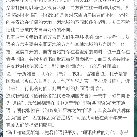
地的中州人，不知道经济时代人们何以就可以转脸不相认
？
穿衣打扮可以与他人没有区别，而方言往往一时难以改掉。所
谓
“隔河不同俗”，不仅说的是黄河东西两岸语言的不同，还说
的是汉语在辽阔的大地上因
的不同和多年战乱，人口不断
地域
迁徙而形成的方言与习俗的不同。
具有
两千多年历史的方言是人们生存环境的胎记，据考证，汉
语的方言主要由秦晋两地的方言与其他地域的方言融合、传
播、发展而来的。而方言始终存在着差别的同时，也一直存在
着共同语。共同语的书面形式虽然自秦统一，而口头的共同语
在春秋时代便形成了，那时
“雅言”。《论语·述而篇
叫作
》
说：
子所雅言，《诗
《书》、执礼，皆雅言也。孔子是鲁
“
》
国陬邑（今山东曲阜）人，他平时说方言，但在读《诗》、读
《书》、行礼的时候，则用当时的共同语
雅言
”。
“
汉代扬维在《輶轩使者绝代语释别国方言》一书中，称共同语
为
“通语”，元代周德清在《中原音韵》里称共同语为“天下通
语”，明代张位在《问奇集》里称之为“官话”，辛亥革命以后称
之为“国语”，现在称之为“普通话”。可见共同语在两千年来一
直被人们所提倡和应用。
“马上相逢无纸笔，凭君传语报平安。”通讯落后的时代，家书