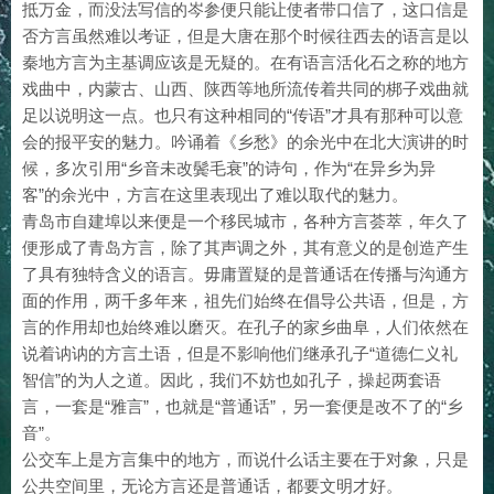
抵万金，而没法写信的岑参便只能让使者带口信了，这口信是
否方言虽然难以考证，但是大唐在那个时候往西去的语言是以
秦地方言为主基调应该是无疑的。在有语言活化石之称的地方
戏曲中，内蒙古、山西、陕西等地所流传着共同的梆子戏曲就
足以说明这一点。也只有这种相同的“传语”才具有那种可以意
会的报平安的魅力。吟诵着《乡愁》的余光中在北大演讲的时
候，多次引用“乡音未改鬓毛衰”的诗句，作为“在异乡为异
客”的余光中，方言在这里表现出了难以取代的魅力。
青岛市自建埠以来便是一个移民城市，各种方言荟萃，年久了
便形成了青岛方言，除了其声调之外，其有意义的是创造产生
有独特含义的语言
毋庸置疑的是普通话在传播与沟通方
了具
。
面的作用，两千多年来，祖先们始终在
公共语，但是，方
倡导
言的作用却也始终难以磨灭。在孔子的家乡曲阜，人们依然在
说着讷讷的方言土语，但是不影响他们继承孔子
“道德仁义礼
智信”的为人之道。因此，我们不妨也如孔子，操起两套语
言，一套是“雅言”，也就是“普通话”，另一套便是改不了的“乡
音”。
公交车上是方言集中的地方，而说什么话主要在于对象，只是
公共空间里，无论方言还是普通话，都要文明才好。