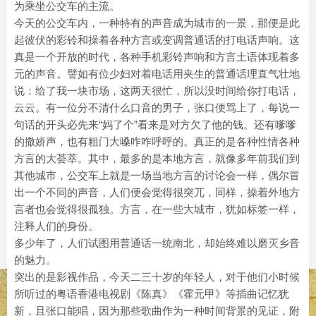
为乘坐公交车的主流。
今天的公交车内，一种特有的声音成为城市的一景，那便是此
起彼伏的彩
和操着各种方言或变调普通话的打电话声响。这
铃
真是一个开放的时代，各种手机彩铃声响和方言土语体现着多
元的声音。
有位少妇对着电话用夹生的普通话理直气壮地
譬如
说：给了我一块市场，这两天很忙，所以没时间给你打电话，
云云。有一位分不清什么口音的男子，张口便骂上了，每说一
句话的开头必先来
“妈了个”看来是对方欠了他的钱。还有嗲嗲
的撒娇声，也有粗门大嗓咋咋呼呼的。真正的是各种性情各种
方言的大荟萃。其中，最多的是本地方言，就像多年前我们到
其他城市，公交车上就是一场当地方言的讨论会一样，偶尔冒
出一个不同的声音，人们便会觉得很突兀，同样，操着外地方
言者也会觉得很孤独。方言，在一些大城市，犹如标签一样，
注释人们的身份。
多少年了，人们试图用普通话一统南北，却始终难以磨灭乡音
的魅力。
突出的是影视作品，今天二三十岁的年轻人，对于他们小时候
所听过的粤语香港电视剧《陈真》《霍元甲》等插曲记忆犹
新，且张口能唱，因为那些歌曲作为一种时间背景的见证，附