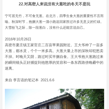
22.对高密人来说没有大葱吃的冬天不是玩
宁可居无竹，不可食无葱。在北方，四季生食大葱的重要性不言而
喻。秋深时节，抱捆大葱一溜小跑送回家胜过许多无意义的忙碌。
大雪纷飞之际，除一段葱白，没有什么还能言说自己。
2016年10月26日
高密市夏庄镇王家官庄二百亩苹果园附近。王大爷种了一亩多
大葱，都水灵，个个一米多高。大葱大量上市的深秋却犯愁卖
不掉。时晚天又阴，路过时买半捆自食。王大爷抱大葱跑过来
的瞬间镜头正好捕捉到他憨厚的笑容和一条东西路傍晚霾中的
迷离。
来自 李言谙的笔记本 2021.6.6