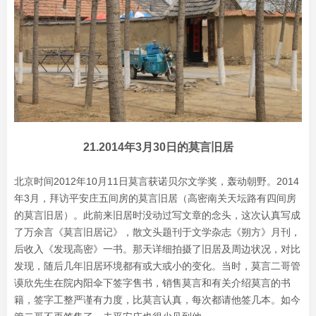
21.2014年3月30日的莫言旧居
北京时间2012年10月11日莫言获诺贝尔文学奖，轰动朝野。2014
年3月，拜访平安庄五间房的莫言旧居（高密南关天坛路有四间房
的莫言旧居）。此前来旧居时没动过写文章的念头，这次认真写成
了万余言《莫言旧居记》，散文头题刊于文学杂志《朔方》月刊，
后收入《发现高密》一书。那天详细拍摄了旧居及周边状况，对比
发现，随后几年旧居环境都有或大或小的变化。当时，莫言二哥管
谟欣先生在院内阳伞下签字售书，销售莫言和有关介绍莫言的书
籍，签字工整严谨有力度，比莫言认真，每次都请他签几本。如今