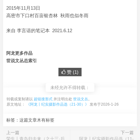
2015年11月13日
高密市下口村百亩银杏林 秋雨也似冬雨
来自 李言谙的笔记本 2021.6.12
阿龙更多作品
世说文丛总索引
赞 (
1
)
未经允许不得转载：
转载或复制请以
超链接形式
并注明出处
世说文丛
。
原文地址：
《阿龙丨纪实摄影作品选（21-30）》
发布于2026-1-26
标签：这篇文章木有标签
上一篇
下一篇
荣生丨青岛归去来（之十三·后
阿龙丨纪实摄影作品选（11-