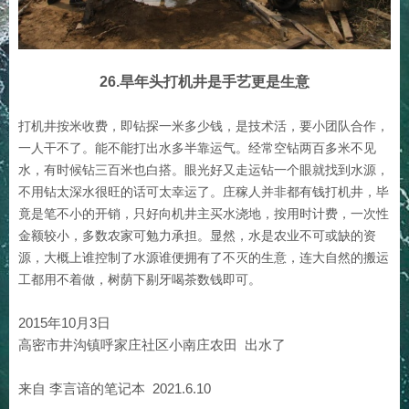
26.旱年头打机井是手艺更是生意
打机井按米收费，即钻探一米多少钱，是技术活，要小团队合作，
一人干不了。能不能打出水多半靠运气。经常空钻两百多米不见
水，有时候钻三百米也白搭。眼光好又走运钻一个眼就找到水源，
不用钻太深水很旺的话可太幸运了。庄稼人并非都有钱打机井，毕
竟是笔不小的开销，只好向机井主买水浇地，按用时计费，一次性
金额较小，多数农家可勉力承担。显然，水是农业不可或缺的资
源，大概上谁控制了水源谁便拥有了不灭的生意，连大自然的搬运
工都用不着做，树荫下剔牙喝茶数钱即可。
2015年10月3日
高密市井沟镇呼家庄社区小南庄农田 出水了
来自 李言谙的笔记本 2021.6.10