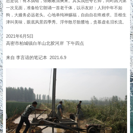
思是说：有木搞错，侬瞅瞅清爽來。其实我想夸它帅，同时因为第
一次见面，准备给它朗诵一首老干体，以示友好：人到中年不如
狗，大嫚务必远老头。心地单纯神赐福，自由自在终难求。舌根生
津叫美味，眼底风景四季秀。浮华散尽骷髅地，贪慕虚名泪长流。
2021年6月5日
高密市柏城镇白羊山北胶河岸 下午四点
来自 李言谙的笔记本 2021.6.9