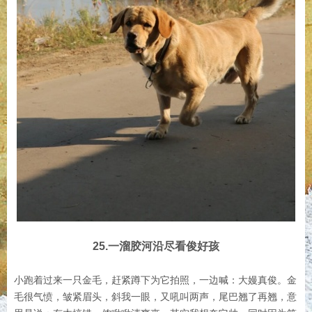
25.一溜胶河沿尽看俊好孩
小跑着过来一只金毛，赶紧蹲下为它拍照，一边喊：大嫚真俊。金
毛很气愤，皱紧眉头，斜我一眼，又吼叫两声，尾巴翘了再翘，意