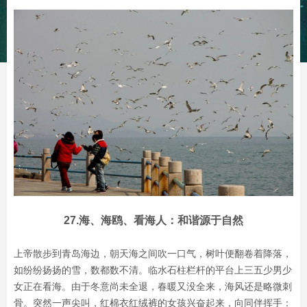
27.海、海鸥、看海人：和谐源于自然
上帝散步到青岛海边，朝天海之间吹一口气，树叶便翻卷着降落，
如纷纷扬扬的雪，数都数不清。临水石柱栏杆的平台上三五少男少
女正在看海。由于冬意尚未全退，春暖又没全来，海风还是略微刺
骨。突然一声尖叫，红棉衣红绒裤的女孩兴奋起来，向同伴挥手：