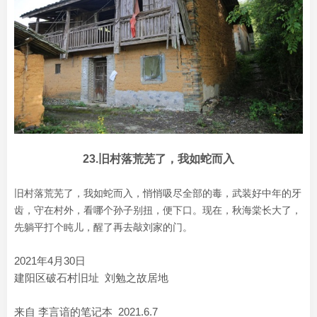
23.旧村落荒芜了，我如蛇而入
旧村落荒芜了，我如蛇而入，悄悄吸尽全部的毒，武装好中年的牙
齿，守在村外，看哪个孙子别扭，便下口。现在，秋海棠长大了，
先躺平打个盹儿，醒了再去敲刘家的门。
2021年4月30日
建阳区破石村旧址 刘勉之故居地
来自 李言谙的笔记本 2021.6.7