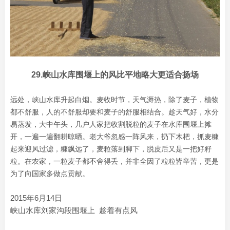
29.峡山水库围堰上的风比平地略大更适合扬场
远处，峡山水库升起白烟。麦收时节，天气溽热，除了麦子，植物
都不舒服，人的不舒服却要和麦子的舒服相结合。趁天气好，水分
易蒸发，大中午头，几户人家把收割脱粒的麦子在水库围堰上摊
开，一遍一遍翻耕晾晒。老大爷忽感一阵风来，扔下木杷，抓麦糠
起来迎风过滤，糠飘远了，麦粒落到脚下，脱皮后又是一把好籽
粒。在农家，一粒麦子都不舍得丢，并非全因了粒粒皆辛苦，更是
为了向国家多做点贡献。
2015年6月14日
峡山水库刘家沟段围堰上 趁着有点风