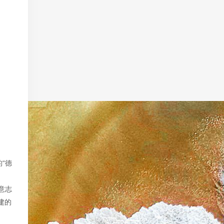
“德
意志
建的