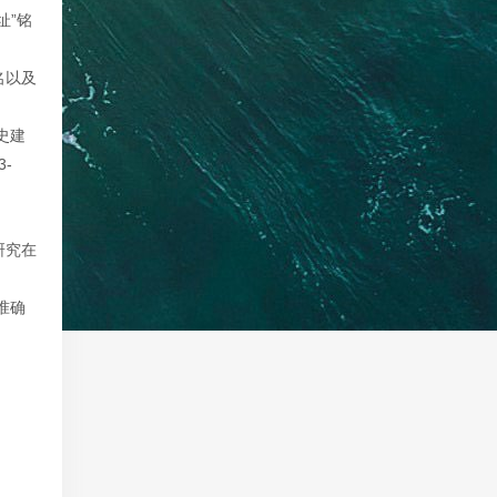
址”铭
名以及
史建
-
研究在
准确