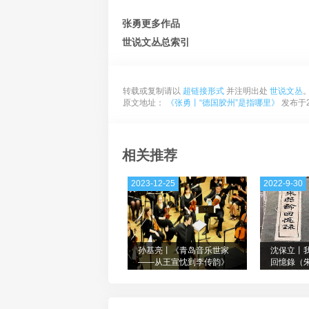
张勇更多作品
世说文丛总索引
转载或复制请以
超链接形式
并注明出处
世说文丛
原文地址：
《张勇丨“德国胶州”是指哪里》
发布于20
相关推荐
2023-12-25
2022-9-30
孙基亮丨《青岛音乐世家
沈保立丨
——从王宣忱到李传韵》
回憶錄（
（13）
四）