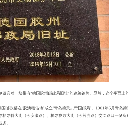
镶嵌着一块带有“德国胶州邮政局旧址”的建筑铭牌。显然，这个字面上的
德国邮政部在“胶澳租借地”成立“青岛德意志帝国邮局”。1901年5月青岛德
尔柏尔特大街（今安徽路）、梯尔皮兹大街（今莒县路）交叉路口一侧所
业务。