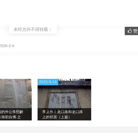
未经允许不得转载：
赞 
。
26-2-4
2025-5-14
我的外公朱熙齡
李义作丨龙口路和龙口路
朱旭初自傳·之
上的邻居（上篇）