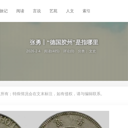
旅记
阅读
言说
艺苑
人文
索引
张勇丨“德国胶州”是指哪里
2026-2-4
阅读(485)
评论(0)
分类：
文史
权所有；特殊情况会在文末标注，如有侵权，请与编辑联系。