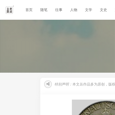
首页
随笔
往事
人物
文学
文史
特别声明：
本文丛作品多为原创，版