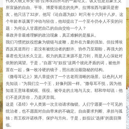
代表人物艾蒂安·德·拉博埃西所写的一篇论文。该文也是启蒙主义
所宣扬的自由、平等、博爱等观念的先声。拉博埃西与蒙田是密
友，他只活了32岁。他写《论自愿为奴》时只有十六到十八岁。这
个年龄本该属于冲动与轻信，他却提出了一个至今仍令人不安的问
题：为何众人甘愿把自己的自由交给一个人？
暴政并非最难理解的政治现象，真正难解的是服从。
我们习惯把奴役想象为锁链与皮鞭，是外在力量的强加。但拉博埃
西反其道而行：若没有被统治者的默许、协作乃至期盼，再强大的
暴君也无法长久立足。权力的真正来源不是刀剑，而是人心深处对
依附的渴望。于是，“自愿”与“奴役”这两个彼此矛盾的词，被他并
置在一起，像一枚冷硬的镜子，照出政治最隐秘的结构。
《撒母耳记上》第八章提供了一个古老而清晰的场景。以色列人对
先知说：“为我们立一个王，好像列国一样。”撒母耳不悦，因为他
知道王意味着赋税、徭役、被夺走的土地与儿女。耶和华却说：他
们不是厌弃你，乃是厌弃我。
这是《圣经》中人类第一次主动请求枷锁。人们宁愿要一个可见的
统治者，也不愿面对自由带来的不确定。自由要求判断、承担与孤
独；而王权许诺秩序、保护与方向。于是，奴役以“选择”的面目降
临。