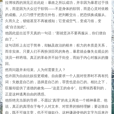
拉博埃西的洞见正在此处：暴政之所以成功，并非因为暴君过于强
大，而是因为大众过于软弱——不是身体的软弱，而是心灵对依赖
的成瘾。人们习惯于把责任外包，把判断交出，把恐惧换成服从。
久而久之，锁链甚至不再被感知；它变成空气，变成习俗，变
成“自古如此”。
他因此提出近乎天真的一句话：“那就坚决不要再服从，你们便自
由了。”
这句话听上去过于简单，却触及政治的根本：权力的本质是关系，
而非实体。只要人们不再扮演臣民的角色，暴君就会像失去观众的
演员一样坍塌。真正的革命并不始于街垒，而始于内心对服从的撤
回。
然而问题并未结束。人为何需要主人？
也许因为自由比奴役更艰难。自由要求一个人面对世界时不再有托
词：失败是自己的，选择是自己的，罪责也是自己的。相比之下，
臣服却提供了道德的赦免——“这是王的命令”。拉博埃西看到的，
正是这种逃离自由的诱惑。
他拒绝充当新的导师，不愿以“真理”的名义再造一个精神暴君。他
说，真正的真理在于每个人对文本、对世界的独特理解；要达致自
由，既不可做主宰，也不可做奴仆。这种谦逊使他的文字与后来许