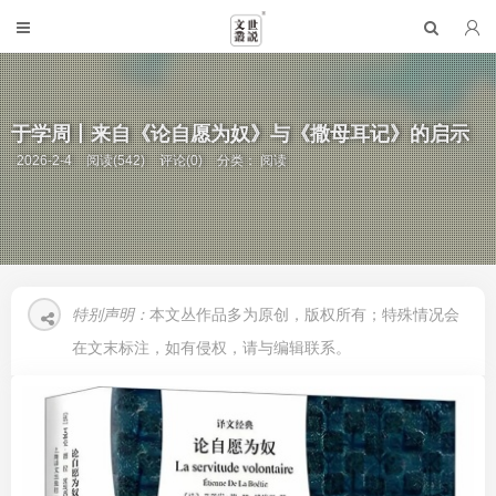
于学周丨来自《论自愿为奴》与《撒母耳记》的启示
2026-2-4
阅读(542)
评论(0)
分类：
阅读
特别声明：
本文丛作品多为原创，版权所有；特殊情况会
在文末标注，如有侵权，请与编辑联系。