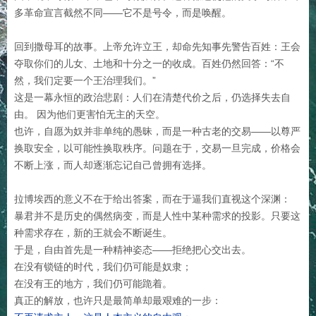
多革命宣言截然不同——它不是号令，而是唤醒。
回到撒母耳的故事。上帝允许立王，却命先知事先警告百姓：王会
夺取你们的儿女、土地和十分之一的收成。百姓仍然回答：“不
然，我们定要一个王治理我们。”
这是一幕永恒的政治悲剧：人们在清楚代价之后，仍选择失去自
由。 因为他们更害怕无主的天空。
也许，自愿为奴并非单纯的愚昧，而是一种古老的交易——以尊严
换取安全，以可能性换取秩序。问题在于，交易一旦完成，价格会
不断上涨，而人却逐渐忘记自己曾拥有选择。
拉博埃西的意义不在于给出答案，而在于逼我们直视这个深渊：
暴君并不是历史的偶然病变，而是人性中某种需求的投影。只要这
种需求存在，新的王就会不断诞生。
于是，自由首先是一种精神姿态——拒绝把心交出去。
在没有锁链的时代，我们仍可能是奴隶；
在没有王的地方，我们仍可能跪着。
真正的解放，也许只是最简单却最艰难的一步：