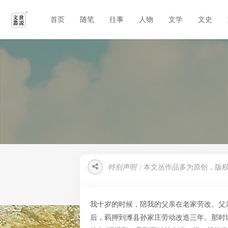
首页
随笔
往事
人物
文学
文史
特别声明：
本文丛作品多为原创，版
我十岁的时候，陪我的父亲在老家劳改。父亲
后，羁押到潍县孙家庄劳动改造三年。那时城