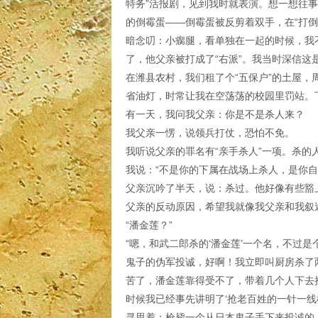
特务”活报剧，见到我时就表演。想一想往事
的倒霉蛋——倒霉蛋被反剪着双手，在“打倒
暗念叨：小瘸腿，看单独在一起的时候，我
了，他父亲被打成了“右派”。我当时深信这是
在潍县农村，我们租了个“五保户”的土屋，
省油灯，时常让我在空荡荡的校园里罚站。
有一天，我问我父亲：你是不是杀人来？
我父亲一愣，说领兵打仗，恐怕不免。
我听说父亲的罪名有“亲手杀人”一项。杀的人
我说：“不是你的下属在战场上杀人，是你自
父亲沉吟了半天，说：杀过。他好像有些豁上
父亲的反动原因，希望我就像我父亲和我叙述
“潘金莲？”
“嗯，和武二郎杀的‘潘金莲’一个名，不过
鬼子的伪军投诚，好啊！我立即叫厨房杀了
苦了，潘金莲靠得受不了，带着几个人下去
时候我已经事先讲明了‘抢老百姓的一针一
寻思着：枪毙一个从日本鬼子手下来投诚的