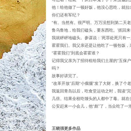
他！给他做了一顿好饭，他没心思吃，就拉
你们还有军纪？
“有。当然有。很严明。万万没想到第二天
鲁乌鲁地，给我们磕头，要东西吃。’抓回
我就砰砰地磕头。参谋说：‘死罪处死只有
霍霍我们。我父亲还是让他吃了一顿包饭，
“霍霍我们”到底会霍霍谁？
记得我父亲为了招待租给我们土屋的“五保
吗？
故事好讲完了。
“改革开放”后期“小瘸腿”发了大财，换了个
我返回青岛以后，吃食堂运动之时，我读“
几倍。结果全校吃馒头的人都中了毒。就在
公安赶来一小会儿，他“彪”了，当众吃了一
王晓强更多作品