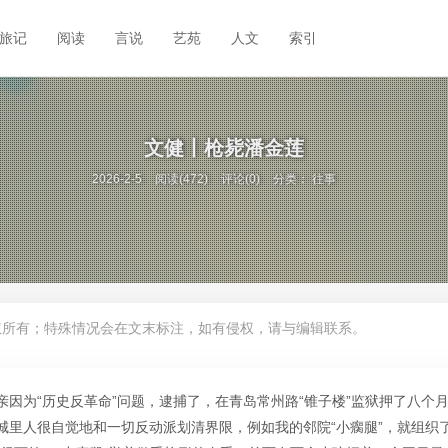
旅记
阅读
言说
艺苑
人文
索引
文健丨枪毙潘金莲
2026-2-5
阅读(472)
评论(0)
分类：
往事
权所有；特殊情况会在文末标注，如有侵权，请与编辑联系。
因为“历史反革命”问题，逮捕了，在青岛常州路“锥子楼”监狱押了八个
里人很自觉地和一切反动派划清界限，例如我的邻院“小瘸腿”，就组织了