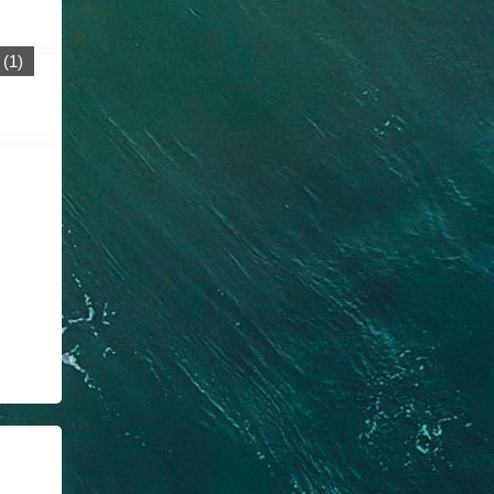
(
1
)