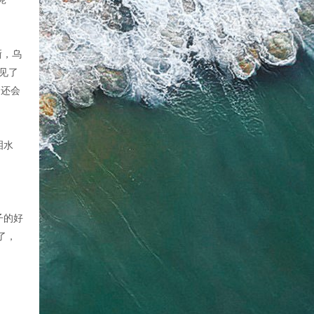
晰，乌
见了
了还会
泪水
子的好
了，