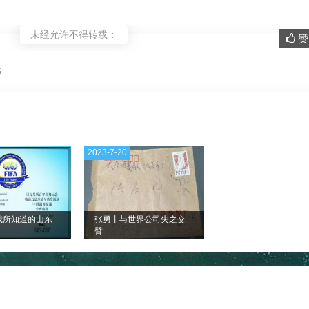
未经允许不得转载：
赞 
。
5
2023-7-20
我所知道的山东
张勇丨与世界公司失之交
臂