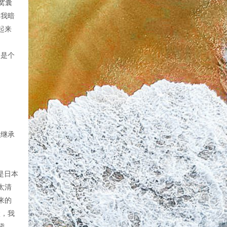
窝囊
。我暗
起来
不是个
么继承
是日本
太清
来的
状，我
毙