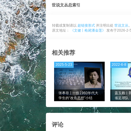
世说文丛总索引
转载或复制请以
超链接形式
并注明出处
世说文丛
原文地址：
《文健丨枪毙潘金莲》
发布于2026-2-
相关推荐
2025-5-23
2022-6-8
张孝存丨一份1960年代大
盖玉殿丨
学生的“改造思想”小结
省足球队
评论