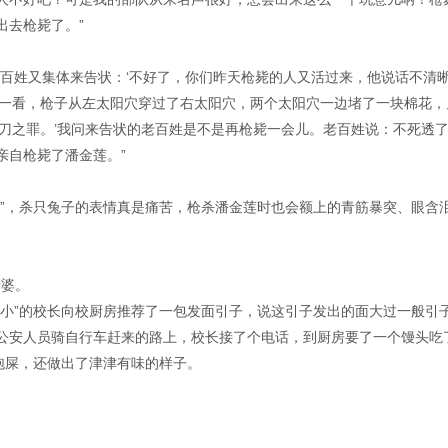
出去枪毙了。”
老百姓又集体来告状：‘不好了，你们昨天枪毙的人又活过来，他说话不清
来一看，枪子从左太阳穴穿过了右太阳穴，两个太阳穴一边堵了一块棉花，
一刀之罪。’我问来告状的老百姓是不是再枪毙一会儿。老百姓说：不死透
亲自枪毙了潘金莲。”
户”，杀只兔子的表情真是痛苦，枪杀潘金莲时也会额上的青筋暴突、眼含
老婆。
完小”的校长向校厨房推荐了一包发面引子，说这引子发出的面大过一般引
公安人员骑自行车赶来的路上，校长接了个电话，到厨房要了一个馒头吃
泡屎，还做出了津津有味的样子。