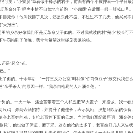
很可笑：“小瘸腿”举着做手枪形的右手，前面有两个小孩押着一个平日最
反革命分子”呼声中情不自禁地向前跑，“小瘸腿”在后面一颠一颠喊口号
不揍死你！他叫我揍了几次，还是乐此不疲。不过过不了几天，他兴兴不
“天报应”。
周围的乡亲好像我们不是反革命父子似的。不过我就读的村“完小”校长可
下午罚站到了傍晚，我常常希望这时碰见害饿的狼。
还是“起义”者。
己。”
了似的。十余年后，“一打三反办公室”叫我像“竹筒倒豆子”般交代我怎
“亲手杀人”的原因一样。“我亲自枪毙的人叫潘金莲。”
是个男的。一天一早，潘金莲带着三个人和五把38大盖子，来投诚。我一看
两只鸡，弄两壶酒招待，并提升了他连长，表示奖励。没想到以后的伙食
抢夺老百姓的鸡，专抢老百姓下蛋的母鸡。当时我们军纪很严明，潘金莲
线枪毙’，他也做了保证，赌了咒。这次他抢的太多了，老百姓好几人来告
人不好吧？可是我的部队从来名声很好，怎会出来这么一个玩意儿呐！枪