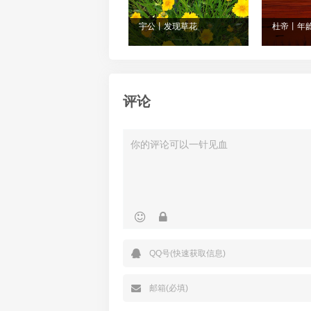
宇公丨发现草花
杜帝丨年
评论