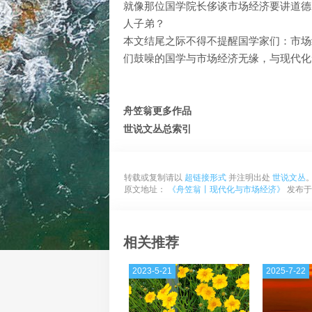
就像那位国学院长侈谈市场经济要讲道德
人子弟？
本文结尾之际不得不提醒国学家们：市场
们鼓噪的国学与市场经济无缘，与现代化
舟笠翁更多作品
世说文丛总索引
转载或复制请以
超链接形式
并注明出处
世说文丛
原文地址：
《舟笠翁丨现代化与市场经济》
发布于2
相关推荐
2023-5-21
2025-7-22