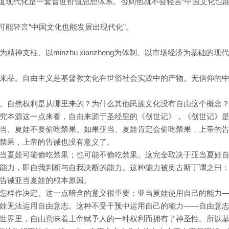
知道现代化是一套普世价值思想体系。否则他就不会轻言“中国文化也
可能轻言“中国文化也能发展出现代化”。
神支柱、以minzhu xianzheng为体制、以市场经济为基础的现
来品。自由主义是基督教文化在世俗社会实践中的产物。无信仰的
。自然权利是从哪里来的？为什么其他民族文化没有自由这个概念
究本源这一点来看，自由来源于圣经里的《创世记》，《创世记》
当、夏娃不要偷吃禁果。如果亚当、夏娃肯定会偷吃禁果，上帝的
禁果，上帝的告诫也没有意义了。
当夏娃可能偷吃禁果；也可能不偷吃禁果。这完全取决于亚当夏娃
能力，即自我判断与自我决断的能力。这种能力被奥古斯丁谓之曰
告诫亚当夏娃的根本原因。
怎样作决定。这一点暗含的意义很重要：亚当夏娃使用自己的能力
娃无法运用自由意志。这种不受干预中运用自己的能力——自由意
世界里，自由意味着上帝赋予人的一种权利而拥有了神圣性。所以