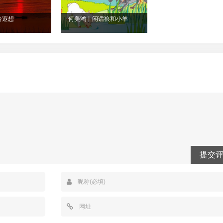
龄遐想
何美鸿丨闲话狼和小羊
提交