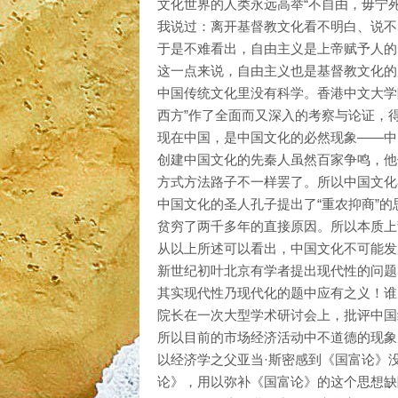
文化世界的人类永远高举“不自由，毋宁
我说过：离开基督教文化看不明白、说不
于是不难看出，自由主义是上帝赋予人的
这一点来说，自由主义也是基督教文化的
中国传统文化里没有科学。香港中文大学
西方”作了全面而又深入的考察与论证，
现在中国，是中国文化的必然现象——中
创建中国文化的先秦人虽然百家争鸣，他
方式方法路子不一样罢了。所以中国文化在本质
中国文化的圣人孔子提出了“重农抑商”的
贫穷了两千多年的直接原因。所以本质上
从以上所述可以看出，中国文化不可能发
新世纪初叶北京有学者提出现代性的问题
其实现代性乃现代化的题中应有之义！谁
院长在一次大型学术研讨会上，批评中国
所以目前的市场经济活动中不道德的现象
以经济学之父亚当·斯密感到《国富论》
论》，用以弥补《国富论》的这个思想缺