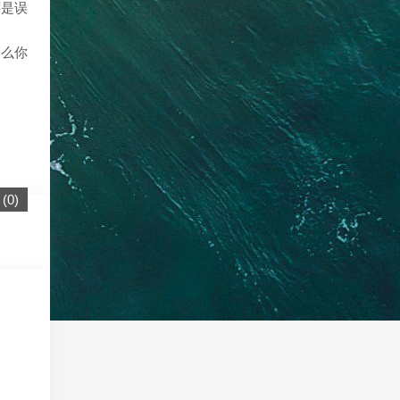
还是误
那么你
(
0
)