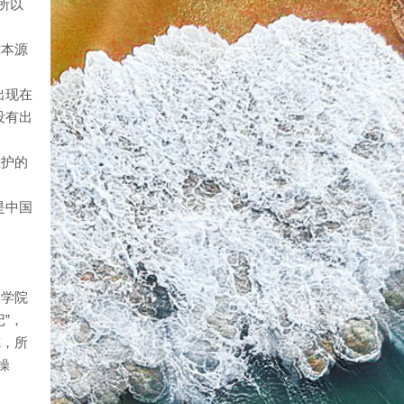
所以
究本源
。
出现在
没有出
维护的
是中国
国学院
”，
德，所
操