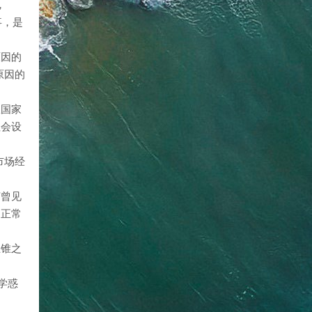
，
事，是
原因的
原因的
纵国家
社会设
市场经
何曾见
不正常
立锥之
学惑