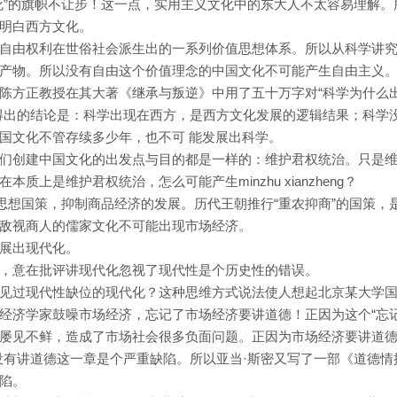
死”的旗帜不让步！这一点，实用主义文化中的东大人不太容易理解。
明白西方文化。
自由权利在世俗社会派生出的一系列价值思想体系。所以从科学讲
产物。所以没有自由这个价值理念的中国文化不可能产生自由主义
陈方正教授在其大著《继承与叛逆》中用了五十万字对“科学为什么
得出的结论是：科学出现在西方，是西方文化发展的逻辑结果；科学
国文化不管存续多少年，也不可 能发展出科学。
们创建中国文化的出发点与目的都是一样的：维护君权统治。只是
上是维护君权统治，怎么可能产生minzhu xianzheng？
思想国策，抑制商品经济的发展。历代王朝推行“重农抑商”的国策，
敌视商人的儒家文化不可能出现市场经济。
展出现代化。
，意在批评讲现代化忽视了现代性是个历史性的错误。
见过现代性缺位的现代化？这种思维方式说法使人想起北京某大学
经济学家鼓噪市场经济，忘记了市场经济要讲道德！正因为这个“忘记
屡见不鲜，造成了市场社会很多负面问题。正因为市场经济要讲道
没有讲道德这一章是个严重缺陷。所以亚当·斯密又写了一部《道德情
陷。