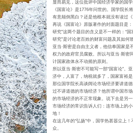
显而易见，这位批评中国经济学家的国学院
《国富论》是1776年问世的。国学院
有意颠倒黑白？还是他根本就没有读过《
再说《国富论》原版著作的封面题目是：
研究”这两个题目的含义是不一样的：“国
研究”是讨论老百姓的财富问题及其如何
亚当·斯密是自由主义者，他信奉国家是
权力的政府官员腐败。所以与亚当·斯密
计国家政体永不动摇的原则。
所以亚当·斯密不可能写一部“国富论”。
济中，人富了，纳税就多了，国家富裕是
那位国学院长高谈阔论市场经济要讲道德
过不讲道德的市场经济？他所谓中国市场
的市场经济的不正常现象。说下去是另一
市场经济的常识告诉人们：连市场上的小
地！
在这几年的“弘扬”中，国学热甚嚣尘上
众。