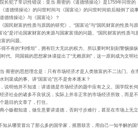
长犯了常识性错误：亚当·斯密的《道德情操论》是1759年问世的
长将《道德情操论》的问世时间与《国富论》的问世时间前后颠倒了说
道德情操论》与《国富论》？
《国民财富的性质与原因的研究》。“国富论”与“国民财富的性质与
富论”是讨论国家财富的来源与国家富强的问题。“国民财富的性质与
致富的问题。
不得不有的“利维坦”，拥有巨大无比的权力。所以要时时刻刻警惕操
同时代、同国籍的思想家休谟提出了“无赖原则”，这一原则成为文明
亚当·斯密的思想理念是：只有市场经济才是人类致富的不二法门。在
水到渠成的事。讲“国富论”岂不是舍本逐末？
，说明他并不知道：讲道德是市场经济的题中应有之义。国学院长
经济社会的诸多不良状况，实际上并非正常的市场经济所致，而是
个题目的文章了，打住。
商小贩都知道，做生意要讲道德，否则寸步难行，甚至在市场上无
！不知从哪里冒出了那么多的国学家，摇唇鼓舌，用自己一知半解的国