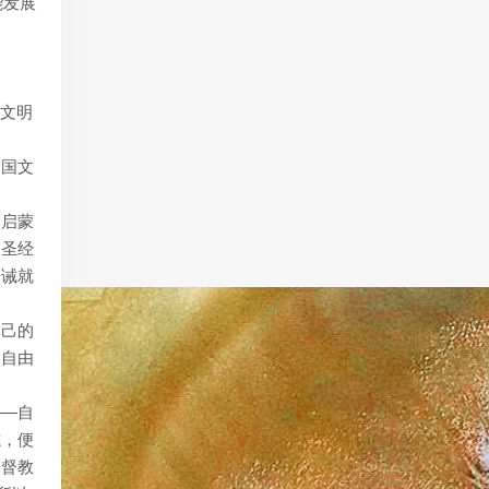
能发展
代文明
中国文
？启蒙
是圣经
告诫就
自己的
：自由
——自
志，便
基督教