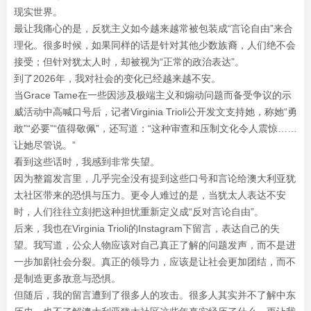
现实世界。
最让我痛心的是，反犹主义如今越来越常被包装成“言论自由”来合
理化。很多时候，如果同样的话是针对其他少数族裔，人们绝不会
接受；但针对犹太人时，却被视为“正常的政治表达”。
到了2026年，我对社会的变化已经越来越不安。
当Grace Tame在一些因涉及极端主义和煽动问题而备受争议的示
威活动中高喊口号后，记者Virginia Trioli公开发文支持她，称她“勇
敢”“必要”“值得敬佩”，还写道：
“这种审查和压制文化令人震惊……
让她尽管说。”
看到这些话时，我感到非常失望。
因为整篇发言里，几乎完全没有提到这些口号和言论给澳大利亚犹
太社区带来的恐惧与压力。更令人难过的是，当犹太人表达不安
时，人们往往立刻把这种担忧重新定义成“反对言论自由”。
后来，我也在Virginia Trioli的Instagram下留言，表达自己的失
望。我写道，公众人物应该对自己真正了解的问题发声，而不是进
一步加剧社会分裂。真正的领导力，应该是让社会更加团结，而不
是制造更多敌意与恐惧。
但随后，我的留言遭到了很多人的攻击。很多人其实并不了解中东