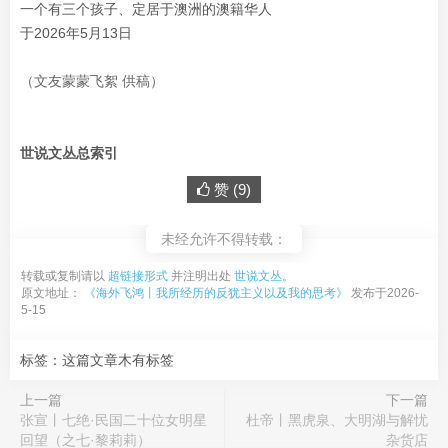
一个有三个孩子、
定居于澳洲的澳籍华人
于2026年5月13日
（文友蒙蒙飞絮 供稿）
世说文丛总索引
赞 (
9
)
未经允许不得转载：
转载或复制请以
超链接形式
并注明出处
世说文丛
。
原文地址：
《海外飞鸿丨我所经历的反犹主义以及我的思考》
发布于2026-
5-15
标签：这篇文章木有标签
上一篇
下一篇
张宣丨七绝·民国二十位女明星
杜帝丨黑虎泉、大明湖与解忧
回望（之七·黎莉莉）
杂货店