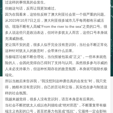
过这样的事情真的会发生。
但她这句话，反而让我更加难过。
因为在我看来，这恰恰反映了澳大利亚社会里一个很严重的问题。
从2023年10月7日之后，澳大利亚很多城市几乎每周都有示威活
动。现场不断有人高喊“From the river to the sea”之类的口号。很
多人说这些只是政治表达，但对许多犹太人而言，这些口号本身就
充满威胁感。
更让我不安的是，很多人似乎完全没有意识到，当社会不断正常化
这种针对犹太人的敌意时，会带来什么后果。
当极端言论被不断合理化，当仇恨被包装成“正义”，一些本来就危
险的人，会因此觉得自己得到了支持与认同。虽然很多参与示威的
人未必支持暴力，但这种长期存在的敌意氛围，本身就可能助长极
端化。
所以当她后来告诉我，“我没想到这种袭击真的会发生”时，我只觉
得，她根本没有意识到，自己的言论和立场，其实也在参与制造这
样的社会氛围。
我越来越觉得，很多人没有意识到，语言本身是有后果的。
当社会不断把犹太人或以色列描绘成“绝对邪恶”，不断重复带有极
端主义色彩的口号，甚至把暴力包装成“抵抗”，它最终一定会影响