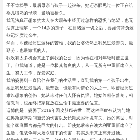
子不肯松手，最后母亲与孩子一起被杀。她还亲眼见过一位正在给
婴儿喂奶的母亲，当场被枪杀。
我无法真正想象犹太人在大屠杀中经历过怎样的恐惧与绝望，也无
法真正理解，一个14岁的孩子，在目睹这一切之后，要如何背负这
些记忆度过余生。
然而，即便经历过这样的苦难，我的公婆依然是我见过最善良、最
勤劳，也最慷慨的人。
我没有太多机会真正了解我的公公，因为他在相对年轻时便去世
了。但我知道，他是一位极其善良的人，从一无所有中重新建立人
生，努力工作，深爱家庭。
我的婆婆则一直陪伴在我们的生活里，直到我的第一个孩子出生。
她是我见过最温柔、最坚强，也最有同情心的人之一。即使经历过
难以想象的创伤，她从未对任何人怀有仇恨。她始终相信善良，相
信教育，也始终把家庭放在生命中最重要的位置。
遗憾的是，婆婆于2016年因皮肤癌去世，而这种癌症被认为与她
在奥斯威辛期间遭受的伤害以及长期恶劣环境有关。她的离世，对
整个家庭而言都是巨大的打击。即使她后来在澳大利亚重新建立了
生活，但战争与大屠杀留下的伤害，其实从未真正离开过她。