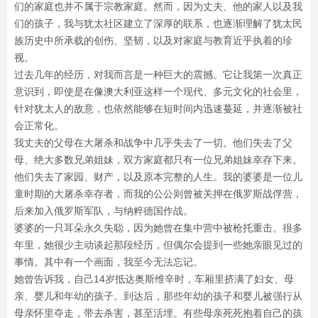
们的家庭也并不属于宗教家庭。然而，因为丈夫、他的家人以及我
们的孩子，我与犹太社区建立了深厚的联系，也逐渐理解了犹太民
族历史中所承载的创伤、坚韧，以及对家庭与教育近乎执着的珍
视。
过去几年的经历，对我而言是一种巨大的震撼。它让我第一次真正
意识到，即使是在像澳大利亚这样一个现代、多元文化的社会里，
针对犹太人的敌意，也依然能够在短时间内迅速蔓延，并逐渐被社
会正常化。
我丈夫的父母在大屠杀和战争中几乎失去了一切。他们失去了父
母、绝大多数兄弟姐妹，双方家庭都只有一位兄弟姐妹幸存下来。
他们失去了家园、财产，以及原本完整的人生。我的婆婆是一位儿
童时期的大屠杀幸存者，而我的公公则曾被关押在俄罗斯战俘营，
后来加入俄罗斯军队，与纳粹德国作战。
婆婆的一只耳朵永久失聪，因为她曾在集中营中被枪托重击。很多
年里，她很少主动谈起那段经历，但偶尔会提到一些她亲眼见过的
事情。其中有一个画面，我至今无法忘记。
她曾告诉我，自己14岁抵达奥斯维辛时，车厢里挤满了妇女、母
亲、婴儿和年幼的孩子。到达后，那些年幼的孩子和婴儿被强行从
母亲怀里夺走，带去杀害，甚至活埋。有些母亲死死抱着自己的孩