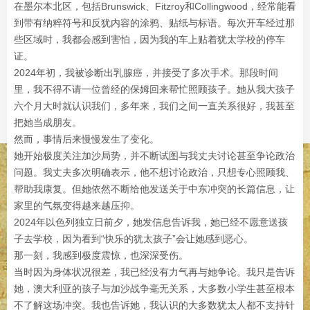
在墨尔本北区，包括Brunswick、Fitzroy和Collingwood，经常能看
到带有纳粹符号和反犹内容的涂鸦、贴纸与标语。每次开车经过那
些区域时，我都会感到害怕，因为我的车上贴着犹太学校的停车
证。
2024年初，我被诊断出乳腺癌，并接受了多次手术。那段时间
里，我不得不请一位曾经的保姆回来帮忙照顾孩子。她从我大孩子
六个月大时就认识我们，多年来，我们之间一直关系很好，我甚至
把她当成朋友。
然而，事情后来慢慢发生了变化。
她开始极度关注加沙局势，并不断试图与我丈夫讨论甚至争论政治
问题。我丈夫多次明确表示，他不想讨论政治，只想专心照顾我、
帮助我康复。但她依然不断给他发送关于中东冲突的长篇信息，让
家里的气氛变得越来越压抑。
2024年以色列独立日前夕，她发信息告诉我，她已经不愿意送孩
子去学校，因为看到“快乐的犹太孩子”会让她感到恶心。
那一刻，我感到极度震惊，也深深受伤。
当时因为身体状况很差，我已经没有力气再与她争论。我只是告诉
她，澳大利亚的孩子与加沙战争毫无关系，大多数小学生甚至根本
不了解这场冲突。我也告诉她，我认识的大多数犹太人都不支持针