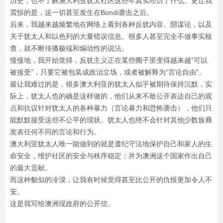
历史，也不了解澳大利亚犹太社区这些年真实经历了什么。更让我
震惊的是，这一切甚至发生在Bondi袭击之后。
后来，我越来越频繁地在网络上看到各种反犹内容、阴谋论，以及
关于犹太人和以色列的大量错误信息。很多人甚至完全不做事实核
查，就不断传播极端和煽动性的说法。
慢慢地，我开始觉得，反犹主义正在某些圈子里变得越来越“可以
被接受”，只要它被包装成政治立场，或者被解释为“言论自由”。
最让我难过的是，很多澳大利亚的犹太人似乎被期待保持沉默，实
际上，犹太人也的确是这样做的，他们从来不敢公开表达自己的观
点和抗议针对犹太人的各种暴力（言论暴力和恐怖袭击），他们只
能默默接受这些不公平的现状。犹太人也绝不会针对其他少数族裔
发表任何不同的言论和行为。
澳大利亚犹太人唯一能做到的就是遵纪守法地保护自己和家人的生
命安全，维护社区的安全与秩序稳定；并为澳洲这个国家作出自己
的最大贡献。
而这种貌似的冷漠，让我有时候觉得甚至比公开的仇恨更加令人不
安。
这是我写给澳洲现政府的公开信。