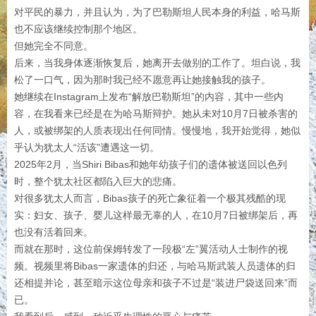
对平民的暴力，并且认为，为了巴勒斯坦人民本身的利益，哈马斯
也不应该继续控制那个地区。
但她完全不同意。
后来，当我身体逐渐恢复后，她离开去做别的工作了。坦白说，我
松了一口气，因为那时我已经不愿意再让她接触我的孩子。
她继续在Instagram上发布“解放巴勒斯坦”的内容，其中一些内
容，在我看来已经是在为哈马斯辩护。她从未对10月7日被杀害的
人，或被绑架的人质表现出任何同情。慢慢地，我开始觉得，她似
乎认为犹太人“活该”遭遇这一切。
2025年2月，当Shiri Bibas和她年幼孩子们的遗体被送回以色列
时，整个犹太社区都陷入巨大的悲痛。
对很多犹太人而言，Bibas孩子的死亡象征着一个极其残酷的现
实：妇女、孩子、婴儿这样最无辜的人，在10月7日被绑架后，再
也没有活着回来。
而就在那时，这位前保姆转发了一段极“左”翼活动人士制作的视
频。视频里将Bibas一家遗体的归还，与哈马斯武装人员遗体的归
还相提并论，甚至暗示这位母亲和孩子不过是“装进尸袋送回来”而
已。