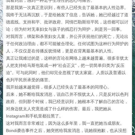
我看到后，感到一种近乎生理性的恶心与痛苦。
那是我第一次真正意识到，有些人已经失去了最基本的人性边界。
我终于无法再沉默，于是给她发了信息，告诉她，她已经越过了道
德底线。支持和平、批评政府、同情巴勒斯坦平民，这些都可以讨
论；但为针对无辜妇女与孩子的残忍行为辩护，则是另一回事。
对我而言，绑架和杀害妇女儿童，并公开庆祝他们的死亡，无论出
于任何政治理由，都不可能被合理化。任何试图为这种行为辩护的
人，不仅仅是在传播反犹情绪，更是在背离最基本的人性。
真正让我难过的是，这样的言论在网络上越来越普遍。很多非犹太
人把支持哈马斯包装成一种“社会正义”，把一切简单归类为“反压
迫”。可与此同时，他们却完全忽视了犹太家庭、人质以及普通以
色列平民所承受的痛苦。
我开始越来越觉得，很多人已经失去了最基本的同理心。
后来，她不断给我发消息，说自己并不恨犹太人，只是反对以色列
政府。但到那个时候，我已经意识到，她根本不了解自己的言论，
对身边犹太人究竟造成了什么样的伤害。最后，我把她从
Instagram和手机里都拉黑了。
这对我而言非常难过，因为这么多年里，我一直把她当成朋友。
Bondi袭击事件之后，她突然给我发消息，说她很抱歉，也从没想