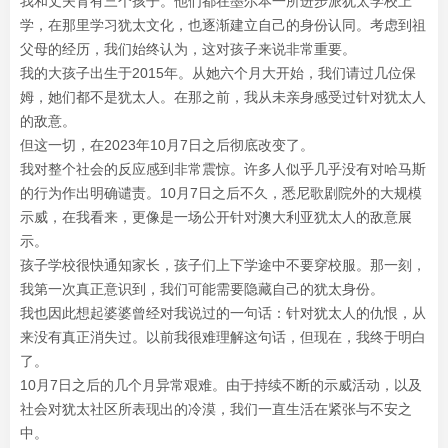
我和丈夫育有三个孩子。他们都在墨尔本一所进步派犹太学校上
学，在那里学习犹太文化，也逐渐建立自己的身份认同。考虑到祖
父母的经历，我们始终认为，这对孩子来说非常重要。
我的大孩子出生于2015年。从她六个月大开始，我们请过几位保
姆，她们都不是犹太人。在那之前，我从未亲身感受过针对犹太人
的敌意。
但这一切，在2023年10月7日之后彻底改变了。
我对整个社会的反应感到非常震惊。许多人似乎几乎没有对哈马斯
的行为作出明确谴责。10月7日之后不久，悉尼歌剧院外的大规模
示威，在我看来，更像是一场公开针对澳大利亚犹太人的敌意展
示。
孩子学校很快通知家长，孩子们上下学途中不要穿校服。那一刻，
我第一次真正意识到，我们可能需要隐藏自己的犹太身份。
我也因此想起婆婆曾经对我说过的一句话：针对犹太人的仇恨，从
来没有真正消失过。以前我很难理解这句话，但现在，我终于明白
了。
10月7日之后的几个月异常艰难。由于持续不断的示威活动，以及
社会对犹太社区所表现出的冷漠，我们一直生活在紧张与不安之
中。