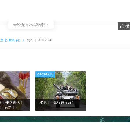
未经允许不得转载：
赞 
。
之七·黎莉莉）》
发布于2026-5-15
2023-6-30
练子·中国古代十
张弘丨十四行诗（59）
词十首之十）