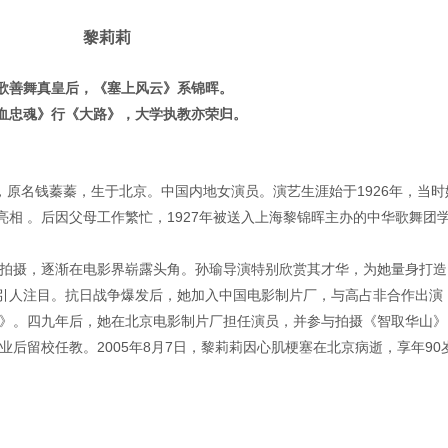
黎莉莉
歌善舞真皇后，《塞上风云》系锦晖。
血忠魂》行《大路》，大学执教亦荣归。
7日），原名钱蓁蓁，生于北京。中国内地女演员。演艺生涯始于1926年，当
相 。后因父母工作繁忙，1927年被送入上海黎锦晖主办的中华歌舞团
》的拍摄，逐渐在电影界崭露头角。孙瑜导演特别欣赏其才华，为她量身打造
引人注目。抗日战争爆发后，她加入中国电影制片厂，与高占非合作出演
风云》。四九年后，她在北京电影制片厂担任演员，并参与拍摄《智取华山》
业后留校任教。2005年8月7日，黎莉莉因心肌梗塞在北京病逝，享年90