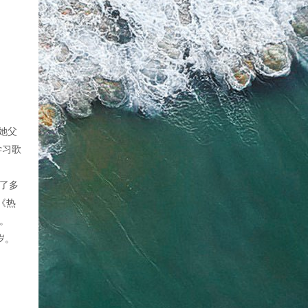
时她父
学习歌
了多
《热
。
岁。