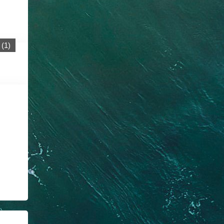
(
1
)