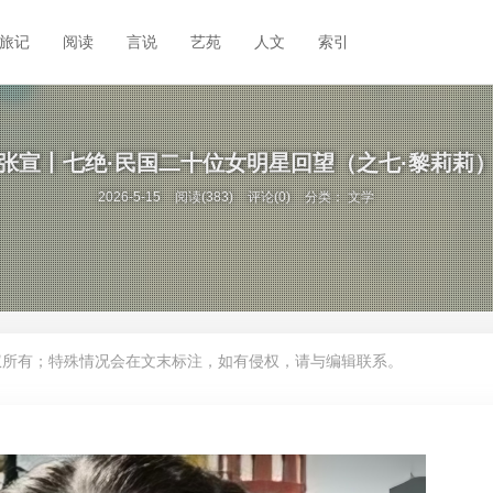
旅记
阅读
言说
艺苑
人文
索引
张宣丨七绝·民国二十位女明星回望（之七·黎莉莉
2026-5-15
阅读(383)
评论(0)
分类：
文学
权所有；特殊情况会在文末标注，如有侵权，请与编辑联系。