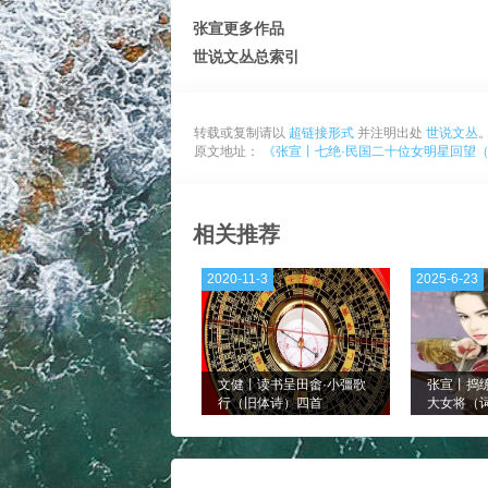
张宣更多作品
世说文丛总索引
转载或复制请以
超链接形式
并注明出处
世说文丛
原文地址：
《张宣丨七绝·民国二十位女明星回望（
相关推荐
2020-11-3
2025-6-23
文健丨读书呈田畬·小彊歌
张宣丨捣
行（旧体诗）四首
大女将（