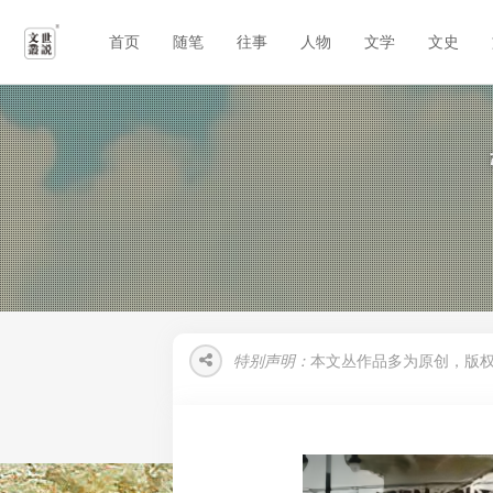
首页
随笔
往事
人物
文学
文史
特别声明：
本文丛作品多为原创，版