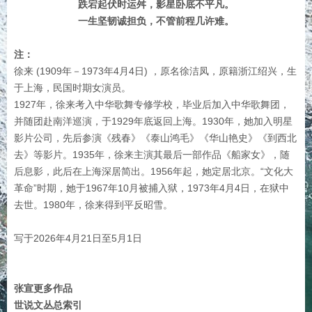
跌宕起伏时运舛，影星卧底不平凡。
一生坚韧诚担负，不管前程几许难。
注：
徐来 (1909年－1973年4月4日) ，原名徐洁凤，原籍浙江绍兴，生
于上海，民国时期女演员。
1927年，徐来考入中华歌舞专修学校，毕业后加入中华歌舞团，
并随团赴南洋巡演，于1929年底返回上海。1930年，她加入明星
影片公司，先后参演《残春》《泰山鸿毛》《华山艳史》《到西北
去》等影片。1935年，徐来主演其最后一部作品《船家女》，随
后息影，此后在上海深居简出。1956年起，她定居北京。“文化大
革命”时期，她于1967年10月被捕入狱，1973年4月4日，在狱中
去世。1980年，徐来得到平反昭雪。
写于2026年4月21日至5月1日
张宣更多作品
世说文丛总索引