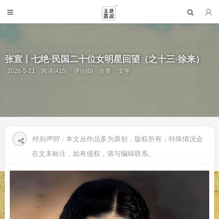
张宣丨七绝·民国二十位女明星回望（之十三·徐来）
2026-5-21
阅读(415)
评论(0)
分类：
文学
特别声明：
本文丛作品多为原创，版权所有；特殊情况会
在文末标注，如有侵权，请与编辑联系。