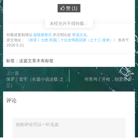
赞 (
1
)
未经允许不得转载：
转载或复制请以
超链接形式
并注明出处
世说文丛
。
原文地址：
《张宣丨七绝·民国二十位女明星回望（之十三·徐来）》
发布于
2026-5-21
标签：这篇文章木有标签
上一篇
下一篇
保罗丨套牢（长篇小说连载·之
何美鸿丨开枪，朝爱射击
三）
评论