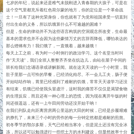
七岁的年纪，说起来还是稚气未脱刚进入青春期的大孩子，可是在
这个空气里都充斥着红色荷尔蒙的地方，你的定位是一个革命战
士！一旦有了这种光荣身份，你也就有了为党和祖国承受一切直到
付出生命的义务，所以饥饿算什么不可逾越的困难？
但是，生命的律动并不为这些语言构筑的空洞观念所改变，生命最
基本的需求也并不会因为这些豪情万丈的言辞而降低，哪怕表达的
那么铿锵有力！我们饿了，一直饿着，越来越饿！
每天上工之前，有为时一小时例行的政治学习。这个名堂当时叫
作“天天读”，我们全班人整整齐齐坐在炕边儿，由站在屋子中间的
班长给我们念诵语录或讲解新闻。就在这天天读的一个小时里，我
肚子里那一点可怜的早餐，已经消化殆尽。不一会儿工夫，肠子便
开始咕咕作响，胃里已经感到了难耐的饥饿，常常天天读学习还没
有结束，饥饿已经使我头冒虚汗，这时我的痛苦不仅仅是渴望食物
的生理反应，而且还有一种心理上的恐慌，因为现在离开午饭的时
间还很遥远，还有一上午田间劳动还没开始干呐！
在我们列队走向距离营房两公里远的大田的时候，已经是步履艰难
的挣扎了，未来三个小时的劳作的每一分钟定然都是难耐的煎熬。
初冬季节的鄂尔多斯，天气已经相当寒冷，但是泥土还没有完全冰
冻，所以还可以勉强进行一些挖土方的水利建设，但显然效率十分