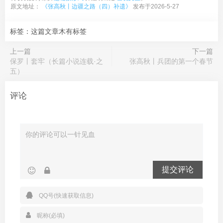
原文地址：
《张高秋丨边疆之路（四）补遗》
发布于2026-5-27
标签：这篇文章木有标签
上一篇
下一篇
保罗丨套牢（长篇小说连载·之
张高秋丨兵团的第一个春节
五）
评论
提交评论