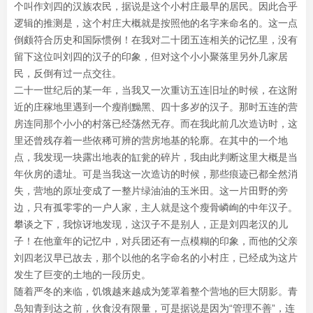
个叫作刘四的汉族农民，据说是这个小村庄最早的居民。因此合乎
逻辑的推测是，这个村庄大概就是按照他的名字来命名的。这一点
倒颇符合历史和国际惯例！在我对二十团五连相关的记忆里，没有
留下这位叫刘四的汉子的印象，但对这个小小聚落里另外几家居
民，反倒有过一点交往。
二十一世纪后的某一年，当我又一次重访五连旧址的时候，在这附
近的庄稼地里遇到一个瘦削黝黑、四十多岁的汉子。那时五连的营
房连同那个小小的村落已经荡然无存。而在我此前几次造访时，这
里还曾残存着一些依稀可辨的营房地基的轮廓。在其中的一个地
点，我发现一块露出地表的缸瓮的碎片，我由此判断这里大概是当
年伙房的遗址。可是当我这一次造访的时候，那些痕迹已都全然消
失，营地的原址变成了一整片绿油油的玉米田。这一片田野的旁
边，只有孤零零的一户人家，主人就是这个瘦骨嶙峋的中年汉子。
攀谈之下，我惊讶地发现，这汉子不是别人，正是刘四老汉的儿
子！在他童年的记忆中，对兵团还有一点模糊的印象，而他的父亲
刘四老汉早已故去，那个以他的名字命名的小村庄，已经成为这片
发生了巨变的土地的一段历史。
随着严冬的来临，饥饿越来越成为笼罩着整个营地的巨大阴影。青
岛知青到达之前，伙食没有限量，可是据说是因为“管理不善”，连