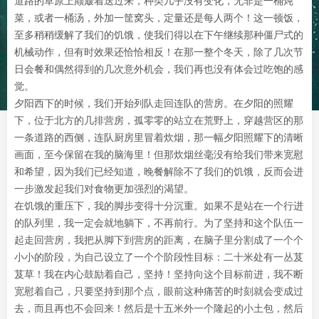
道路的草原上颠簸着送过来，种类几乎没有变化，无非是一桶炖
菜，或者一桶汤，外加一筐窝头，定量还是每人两个！这一顿饭，
至多稍稍缓解了我们的饥饿，使我们得以在下午继续那种僵尸式的
机械动作，但有时效果还恰恰相反！在那一整个冬天，除了几次节
日会餐和偶然得到的几次意外机会，我们再也没有体会过吃饱的感
觉。
夕阳西下的时候，我们开始列队走回连队的营房。在夕阳的照耀
下，位于北方的几排营房，孤零零的站立在荒野上，穿越营区的那
一条道路的西侧，连队厨房里冒着炊烟，那一幅夕阳照耀下的清晰
画面，至今保留在我的脑海里！但那炊烟丝毫没有给我们带来宽慰
和希望，因为我们已经知道，晚餐解除不了我们的饥饿，反而会进
一步激发起我们对食物更加强烈的渴望。
在饥饿的重压下，我的脚步变得十分沉重。如果不是站在一个行进
的队列里，我一定会就地躺下，不再前行。为了坚持和这个队伍一
起走回营房，我把从脚下到营房的距离，在脑子里分割成了一个个
小小的阶段，为自己设立了一个个阶段性目标：二十米处有一丛芨
芨草！我在内心鼓励着自己，坚持！坚持向这个目标前进，我不断
宽慰着自己，只要坚持到那个点，眼前这种痛苦的时刻就会变成过
去，而且再也不会回来！然后是十五米外一个隆起的小土包，然后