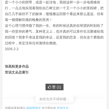
是一个小小的拐弯，或是一处洼地，我就这样一步一步地艰难前
行，一点点地实现着我给自己树立的一个又一个小小的里程碑，把
自己几乎操控不了的躯体，慢慢搬运回那个看起来那么遥远、但有
着一顿缓解饥饿的晚餐的营房！
这个心理习惯伴随了我的一生。有的时候还真的在绝望的时刻给了
我一些坚持的勇气，某种意义上，也许真的可以算作生活磨难给我
的回馈？我拿不准这是我的幸运，还是我的悲哀，但在这个磨炼的
过程中，肯定没有任何激情在燃烧。
2026.2.2.
张高秋更多作品
世说文丛总索引
赞 (
1
)
未经允许不得转载：
转载或复制请以
超链接形式
并注明出处
世说文丛
。