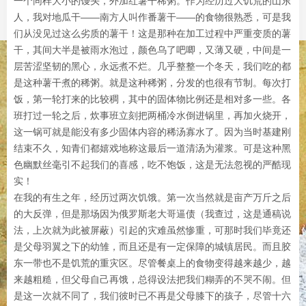
一个同样大小的馒头，外加红薯干稀粥。作为经历过大饥荒的山东
人，我对地瓜干——南方人叫作番薯干——的食物很熟悉，可是我
们从没见过这么劣质的薯干！这是那种在加工过程中严重变质的薯
干，其间大半是被雨水泡过，颜色乌了吧唧，又薄又硬，中间是一
层苦涩坚韧的黑心，永远煮不烂。几乎整整一个冬天，我们吃的都
是这种薯干煮的稀粥。就是这种稀粥，分发的也很有节制。每次打
饭，第一轮打来的比较稠，其中的固体物比例还是相对多一些。各
班打过一轮之后，炊事班立刻把两桶冷水倒进锅里，再加火烧开，
这一锅可就是能没有多少固体内容的稀汤寡水了。因为当时基建刚
结束不久，知青们都嬉戏地称这最后一道清汤为灌浆。可是这种黑
色幽默丝毫引不起我们的喜感，吃不饱饭，这是无法忽视的严酷现
实！
在我的有生之年，经历过两次饥饿。第一次当然就是亩产万斤之后
的大反弹，但是那场因为俄罗斯老大哥逼债（我查过，这是通稿说
法，上次就为此被屏蔽）引起的灾难虽然惨重，可那时我们毕竟还
是父母羽翼之下的幼雏，而且还是有一定保障的城镇居民。而且胶
东一带也不是饥荒的重灾区。尽管餐桌上的食物变得越来越少，越
来越粗糙，但父母自己再饿，总得设法把我们糊弄的不哭不闹。但
是这一次就不同了，我们彼时已不再是父母膝下的孩子，尽管十六