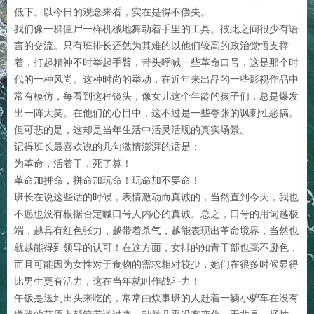
低下。以今日的观念来看，实在是得不偿失。
我们像一群僵尸一样机械地舞动着手里的工具。彼此之间很少有语
言的交流。只有班排长还勉为其难的以他们较高的政治觉悟支撑
着，打起精神不时举起手臂，带头呼喊一些革命口号，这是那个时
代的一种风尚。这种时尚的举动，在近年来出品的一些影视作品中
常有模仿，每看到这种镜头，像女儿这个年龄的孩子们，总是爆发
出一阵大笑。在他们的心目中，这不过是一些夸张的讽刺性恶搞。
但可悲的是，这却是当年生活中活灵活现的真实场景。
记得班长最喜欢说的几句激情澎湃的话是：
为革命，活着干，死了算！
革命加拼命，拼命加玩命！玩命加不要命！
班长在说这些话的时候，表情激动而真诚的，当然直到今天，我也
不愿也没有根据否定喊口号人内心的真诚。总之，口号的用词越极
端，越具有红色张力，越带着杀气，越能表现出革命境界，当然也
就越能得到领导的认可！在这方面，女排的知青干部也毫不逊色，
而且可能因为女性对于食物的需求相对较少，她们在很多时候显得
比男生更有活力，这在当年就叫作战斗力！
午饭是送到田头来吃的，常常由炊事班的人赶着一辆小驴车在没有