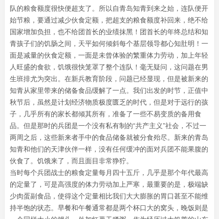
队的粮食额度很快便超支了。所以自青岛知青到来之始，连队便开
始节粮，要通过减少伙食定额，把超支的粮食额度补回来，绝不给
国家增加负担，也不给团首长的业绩抹黑！团首长的年终总结和知
青孩子们的饥肠之间，天平如何倾斜每个基层领导都心知肚明！一
面是减量的伙食定额，一面是未曾体验的繁重体力劳动，加上年轻
人旺盛的食欲，饥饿很快笼罩了整个连队！毫无疑问，这问题在男
生班排尤为突出。在新兵教育阶段，问题已经显现，但是被新来的
知青从家里带来的储备食品缓解了一点。我们出发的时节，正值中
秋节后，虽然是计划经济物质极度匮乏的时代，但是对于远行的孩
子，几乎所有的家长都倾其所有，准备了一些不易变质的备用食
品。但是那时的兵团是一个没有私有制的“共产主义”社会，不过一
两周之后，这些新来者手中的食品储备就被分食殆尽。新来的青岛
知青和他们的天津伙伴一样，没有任何缓冲的面对兵团不能果腹的
伙食了。饥饿来了，而且面目非常狰狞。
当时每个兵团战士的粮食定量每月四十五斤，几乎是那个年代最高
的定量了，可是高强度的体力劳动加上严寒，最重要的是，极端缺
少肉蛋副食品，使得这个定量相比我们大大膨胀的胃口甚至不能维
持半饱的状态。早餐和午餐通常都是两个杯口大的窝头，晚饭则是