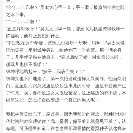
楚。
“今年二十几啦？”吴太太心里一喜，手一滑，披肩的长发也随
之落下来。
“二十……四啦！”
“正是好时候呀！”吴太太回眸一笑，那媚眼儿秋波撩得钱坤一
阵骚动，他马上意识到什么。
“不过现在这个年龄，该玩儿也要玩一玩呀，呵呵！”吴太太轻
浮地笑着，坐到钱坤身边，给他剥了一个香蕉。那丰满的身
子，几乎就要贴在他身上，“等以后结了婚，对象管起来啦，
想玩儿也捞不着喽！”
钱坤呼地站起来：“嫂子，我该回去了！”
钱坤头也不回地走了。第一次艳遇就这样无果而终。他当然明
白，甚至以后跟死党唐皇说起这事儿的时候，唐皇都替他产生
了悔意。唉，要不说追女人没经验呢，送上嘴边的都不搞，不
经历这些，怎么把自己变成一个真正的男人呢！
我把林落英给忘了，应该是。因为我那时的观念，那种计划时
代封闭的时空观锁住了我。是啊，保不准儿就是见不着了，认
命吧。可我哪里知道，在意念里那颗爱情的罂粟种子就这样潜