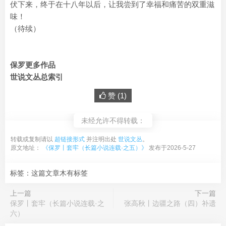
伏下来，终于在十八年以后，让我尝到了幸福和痛苦的双重滋
味！
（待续）
保罗更多作品
世说文丛总索引
赞 (
1
)
未经允许不得转载：
转载或复制请以
超链接形式
并注明出处
世说文丛
。
原文地址：
《保罗丨套牢（长篇小说连载·之五）》
发布于2026-5-27
标签：这篇文章木有标签
上一篇
下一篇
保罗丨套牢（长篇小说连载·之
张高秋丨边疆之路（四）补遗
六）