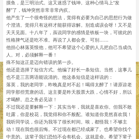
摸鱼，是三明治式。这又迷惑了钱坤。这种心情马上“发
酵”了，钱坤突然非常非常内疚。
他产生了一个很奇怪的想法，觉得有必要为自己的思想行为做
个澄清。觉得只有这样才能获得谅解。别造成误会呀！又不是
天天见面。十八年了，虽说同学的感情是铁板一块，可彼此的
性格脾气还是吃不准。再说了人都会变。可别……
他担心林落英恨他，他可不希望这个心爱的人儿把自己当成仇
人。对，必须解释一番！
殊不知这正是迈向错误的第一步。
他还是选择了短信方式。他编了好长一条短信。当然，这事儿
也不是三言两语能说清的。他这条短信是这样说的：
落英，我的老同学，昨晚真是对不起！喝得太醉了！请原谅老
同学那些荒唐的话。这主要是昨天股票大跌，心情不好，所以
才喝醉。总之务必见谅！
不过我还是要解释一下：其实当年，我就是喜欢你。但我不敢
吐露，你是校花，我觉得和你不般配。谁知道你竟然喜欢我！
我听同学说，你还为我等了很长时间。唉，都怪我！不够主
动！现在我也很后悔。不过现在都已经成家了。也希望你找个
中意的。这辈子我们恐怕不会有机会。这就是命。希望下辈子