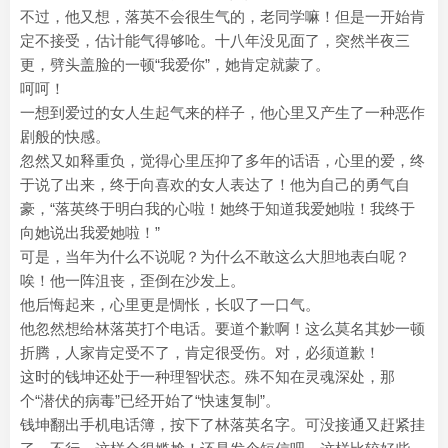
不过，他又想，落英不会很生气的，老同学嘛！但是一开始肯
定不接受，估计能气得够呛。十八年没见面了，突然半夜三
更，劈头盖脸的一顿“我爱你”，她肯定就蒙了。
呵呵！
一想到爱过的女人生起气来的样子，他心里又产生了一种恶作
剧般的快感。
忽然又如释重负，觉得心里压抑了多年的话语，心里的爱，终
于说了出来，终于向喜欢的女人表达了！他为自己的勇气自
豪，“落英终于明白我的心啦！她终于知道我爱她啦！我终于
向她说出我爱她啦！”
可是，当年为什么不说呢？为什么不敢这么大胆地表白呢？
唉！他一阵沮丧，歪倒在沙发上。
他后悔起来，心里更是惆怅，长叹了一口气。
他忽然想给林落英打个电话。要道个歉啊！这么莫名其妙一顿
折腾，人家肯定受不了，肯定很受伤。对，必须道歉！
这时的钱坤还处于一种理智状态。殊不知在灵魂深处，那
个“潜伏的病毒”已经开始了“快速复制”。
钱坤翻出手机电话簿，按下了林落英名字。可没接通又赶紧挂