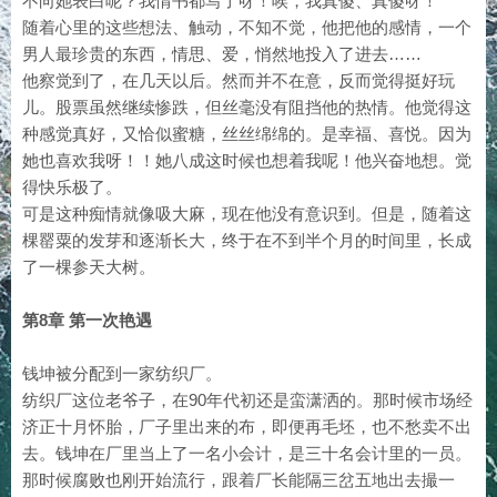
不向她表白呢？我情书都写了呀！唉，我真傻、真傻呀！
随着心里的这些想法、触动，不知不觉，他把他的感情，一个
男人最珍贵的东西，情思、爱，悄然地投入了进去……
他察觉到了，在几天以后。然而并不在意，反而觉得挺好玩
儿。股票虽然继续惨跌，但丝毫没有阻挡他的热情。他觉得这
种感觉真好，又恰似蜜糖，丝丝绵绵的。是幸福、喜悦。因为
她也喜欢我呀！！她八成这时候也想着我呢！他兴奋地想。觉
得快乐极了。
可是这种痴情就像吸大麻，现在他没有意识到。但是，随着这
棵罂粟的发芽和逐渐长大，终于在不到半个月的时间里，长成
了一棵参天大树。
第8章 第一次艳遇
钱坤被分配到一家纺织厂。
纺织厂这位老爷子，在90年代初还是蛮潇洒的。那时候市场经
济正十月怀胎，厂子里出来的布，即便再毛坯，也不愁卖不出
去。钱坤在厂里当上了一名小会计，是三十名会计里的一员。
那时候腐败也刚开始流行，跟着厂长能隔三岔五地出去撮一