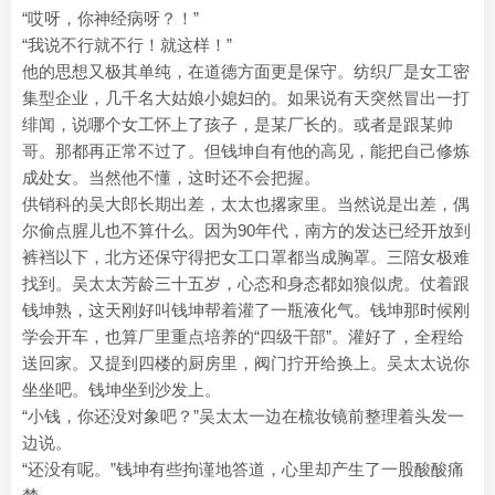
“哎呀，你神经病呀？！”
“我说不行就不行！就这样！”
他的思想又极其单纯，在道德方面更是保守。纺织厂是女工密
集型企业，几千名大姑娘小媳妇的。如果说有天突然冒出一打
绯闻，说哪个女工怀上了孩子，是某厂长的。或者是跟某帅
哥。那都再正常不过了。但钱坤自有他的高见，能把自己修炼
成处女。当然他不懂，这时还不会把握。
供销科的吴大郎长期出差，太太也撂家里。当然说是出差，偶
尔偷点腥儿也不算什么。因为90年代，南方的发达已经开放到
裤裆以下，北方还保守得把女工口罩都当成胸罩。三陪女极难
找到。吴太太芳龄三十五岁，心态和身态都如狼似虎。仗着跟
钱坤熟，这天刚好叫钱坤帮着灌了一瓶液化气。钱坤那时候刚
学会开车，也算厂里重点培养的“四级干部”。灌好了，全程给
送回家。又提到四楼的厨房里，阀门拧开给换上。吴太太说你
坐坐吧。钱坤坐到沙发上。
“小钱，你还没对象吧？”吴太太一边在梳妆镜前整理着头发一
边说。
“还没有呢。”钱坤有些拘谨地答道，心里却产生了一股酸酸痛