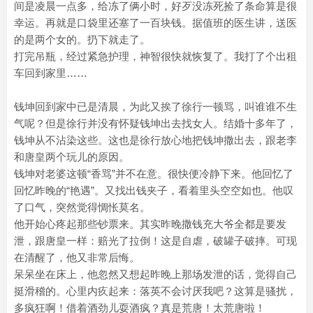
间是凌晨一点多，给冻了俩小时，好歹没冻死捡了条命算是很
幸运。再就是口袋里还塞了一百块钱。据值班的医生讲，送医
的是两个女的。扔下就走了。
打完吊瓶，经过紧急护理，神智很快就恢复了。我打了个出租
车回到家里……
钱坤回到家中已是清晨，为此又挨了徐行一顿骂，叫谁谁不生
气呢？但是徐行并没有怀疑钱坤出去找女人。结婚十多年了，
钱坤从不沾染这些。这也是徐行放心地把钱坤撒出去，跟老李
和唐皇两个玩儿的原因。
钱坤对老婆这顿“香骂”并不在意。很快便冷静下来。他回忆了
回忆昨晚的“艳遇”。又找出钱夹子，看着里头空空如也。他叹
了口气，突然觉得惆怅莫名。
他开始心疼起那些钞票来。其实昨晚撒钱充大爷全都是要发
泄，跟唐皇一样：赔光了拉倒！这是自虐，破罐子破摔。可现
在清醒了，他又非常后悔。
呆呆坐在床上，他忽然又想起昨晚上那场发泄的话，觉得自己
挺滑稽的。心里内疚起来：落英不会讨厌我吧？这算是骚扰，
多疯狂啊！借着酒劲儿耍酒疯？真是荒唐！太荒唐啦！