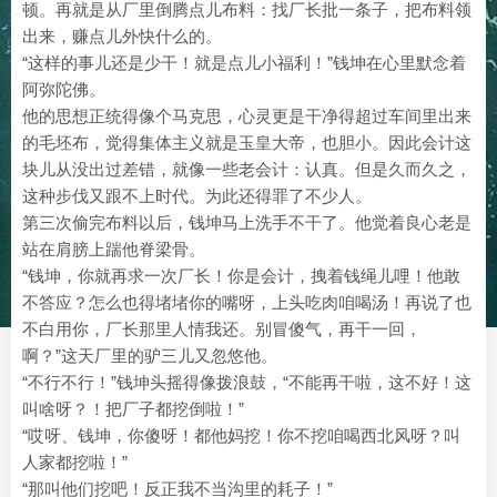
顿。再就是从厂里倒腾点儿布料：找厂长批一条子，把布料领
出来，赚点儿外快什么的。
“这样的事儿还是少干！就是点儿小福利！”钱坤在心里默念着
阿弥陀佛。
他的思想正统得像个马克思，心灵更是干净得超过车间里出来
的毛坯布，觉得集体主义就是玉皇大帝，也胆小。因此会计这
块儿从没出过差错，就像一些老会计：认真。但是久而久之，
这种步伐又跟不上时代。为此还得罪了不少人。
第三次偷完布料以后，钱坤马上洗手不干了。他觉着良心老是
站在肩膀上踹他脊梁骨。
“钱坤，你就再求一次厂长！你是会计，拽着钱绳儿哩！他敢
不答应？怎么也得堵堵你的嘴呀，上头吃肉咱喝汤！再说了也
不白用你，厂长那里人情我还。别冒傻气，再干一回，
啊？”这天厂里的驴三儿又忽悠他。
“不行不行！”钱坤头摇得像拨浪鼓，“不能再干啦，这不好！这
叫啥呀？！把厂子都挖倒啦！”
“哎呀、钱坤，你傻呀！都他妈挖！你不挖咱喝西北风呀？叫
人家都挖啦！”
“那叫他们挖吧！反正我不当沟里的耗子！”