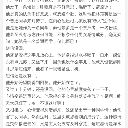
了。不行，这样会很尴尬！还是发个短信吧，这样比较好些。
他发了一条短信：昨晚真是不好意思，喝醉了，请原谅！
他是真的认为不好意思，就想道个歉。这时他把林落英是当一
个普通同学来对待了。在内心他压根儿就没有“恋人”这个词。
他是把她作为一名同学，而他最多是一个崇拜者、一名粉丝。
他甚至没有考虑任何可能，不掺杂任何男女感情成分。毫无疑
问，她就是一名普通同学，仅此而已！
短信没回。
他还是没把这事儿放心上。他起身端过水杯喝了一口水。感觉
头有点儿疼，又坐下来。因为也没什么事儿，他就又惦记起刚
才那条短信来。他看了一眼诺基亚手机。
短信还是没有回。
他开始盼望能得到回复。他开始在意了。
又过了十分钟，还是没回。他的心里稍微失落了一下子。
心情变得沉重起来。他觉得会不会是林落英生气了？是啊，昨
天太疯狂了，哈，不该这样啊！
又很担心，心情变得灰暗起来。这还是出于一种同学情：他伤
害了女同学。然而这时，这里头就掺着别的成分了。这种感情
是突然掺进去的，只是主人公没有及时察觉。这层感情是浑水