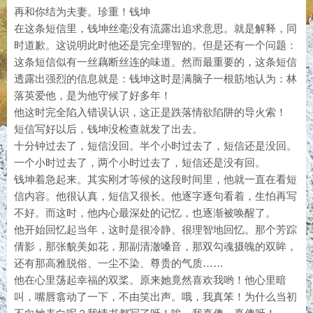
再和你结为夫妻。珍重！钱坤
在这条短信里，钱坤丝毫没有流露出追求意思。就是解释，同
时道歉。这说明此时他还是完全理智的。但是还有一个问题：
这条短信似有一丝藕断丝连的味道。然而最重要的，这条短信
透露出强烈的信息就是：钱坤这时是满脑子一根筋地认为：林
落英爱他，是为他守候了好多年！
他这时完全陷入错误认识，这正是跌落情欲陷阱的导火索！
短信写好以后，钱坤没检查就发了出去。
十分钟过去了，短信没回。半个小时过去了，短信还是没回。
一个小时过去了，两个小时过去了，短信还是没有回。
钱坤着急起来。其实刚才等候的这段时间里，他就一直在看短
信内容。他很认真，短信又很长。他逐字逐句看着，生怕再写
不好。而这时，他内心最深处的记忆，也逐渐被唤醒了。
他开始回忆起当年，这时是很冷静、很理智地回忆。那个芳踪
倩影，那张貌美如花，那副清澈嗓音，那双勾魂摄魄的双眸，
还有那高雅脱俗、一尘不染、尊贵的气质……
他在心里荡起幸福的双桨。原来她竟然喜欢我哟！他心里暗
叫，嘴唇翕动了一下，不由笑出声。哦，我真笨！为什么当初