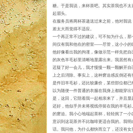
糖。于是我说，来杯茶吧。其实茶我也不太
起眉头。
在服务员将两杯茶递送过来之前，他对我说
差太大而觉得不适应。
一个再正常不过的建议，可不知为什么，那
间仅有我和他在的密室——尽管，这小小的
他好像看出我的拘谨，像做示范一样先把自
的灰色羊毛衫里清晰地显露出来。我居然有
迟疑了好一会儿，我才慢慢一颗一颗解开自
上之后消除。事实上，这种窘迫感反倒还有
是件旧羊毛衫，还比较廉价，某些部位都已
以为随便一件普通的衣服在我身上都能穿出
是，这回，它陪着我一起相亲来了，并且显
还好，他似乎并未将视线停留在我的羊毛衫
的窘迫。我小心地端起茶杯，轻轻抿了一小
意识到这花茶并不比咖啡更适合我的。我明
话。我问他，为什么都快而立了，还没有女