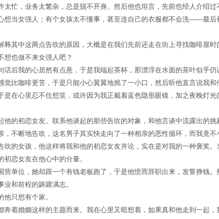
作太忙，业务太繁杂，总是脱不开身。然后他也坦言，先前也经人介绍过
心想当女强人；有个女孩太不懂事，甚至连自己的衣服都不会洗——最后
解释其中这两点告吹的原因，大概是在我们先前还走在街上寻找咖啡屋时
不想也做不来女强人吧？
句话后我的心居然有点悬，于是我端起茶杯，那漂浮在水面的茶叶似乎仍
感觉比咖啡更苦，于是只能小心翼翼地抿了一小口，然后听他直言说我和
于是在心里忍不住想笑，或许因为我正戴着蓝色隐形眼镜，加之夜晚灯光
起他的初恋女友。联系他谈起的那些告吹的对象，和他言谈中流露出的挑
亲，不断地告吹，这名男子其实快走向了一种相亲的恶性循环，而我竟不
告吹的女孩，他这样将我和他的初恋女友并论，实在是对我的一种褒奖。
的初恋女友在他心中的分量。
国营单位，她却跟一个有钱老板跑了，于是他愤而辞职出来，发誓挣钱。
事业和前程的踌躇满志。
的他只想有个家。
都奔着婚姻这样的主题而来。我在心里又暗想着，如果真和他走到一起，