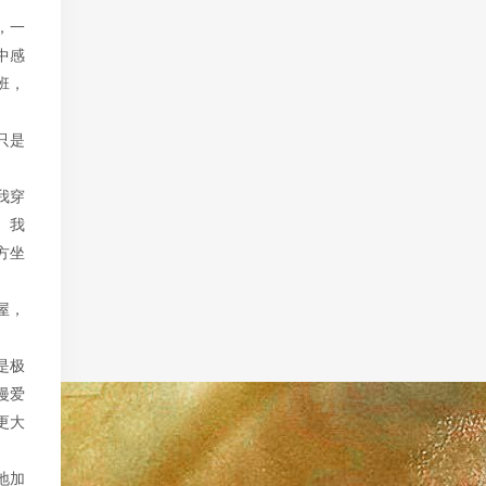
，一
中感
班，
只是
我穿
。我
方坐
屋，
是极
漫爱
更大
地加