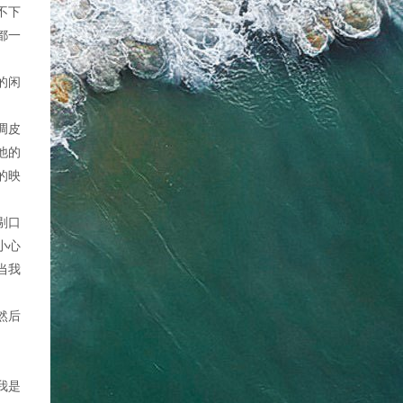
不下
都一
的闲
调皮
他的
的映
剔口
小心
当我
然后
我是