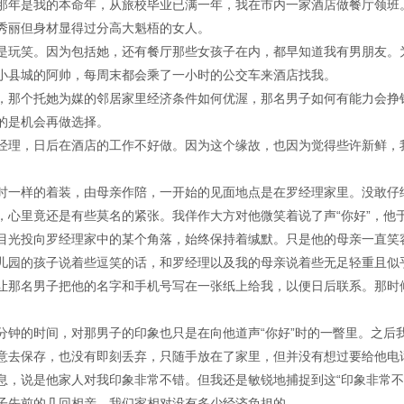
那年是我的本命年，从旅校毕业已满一年，我在市内一家酒店做餐厅领班
秀丽但身材显得过分高大魁梧的女人。
是玩笑。因为包括她，还有餐厅那些女孩子在内，都早知道我有男朋友。
小县城的阿帅，每周末都会乘了一小时的公交车来酒店找我。
，那个托她为媒的邻居家里经济条件如何优渥，那名男子如何有能力会挣
的是机会再做选择。
经理，日后在酒店的工作不好做。因为这个缘故，也因为觉得些许新鲜，
时一样的着装，由母亲作陪，一开始的见面地点是在罗经理家里。没敢仔
，心里竟还是有些莫名的紧张。我佯作大方对他微笑着说了声“你好”，他
目光投向罗经理家中的某个角落，始终保持着缄默。只是他的母亲一直笑
儿园的孩子说着些逗笑的话，和罗经理以及我的母亲说着些无足轻重且似
让那名男子把他的名字和手机号写在一张纸上给我，以便日后联系。那时
分钟的时间，对那男子的印象也只是在向他道声“你好”时的一瞥里。之后
意去保存，也没有即刻丢弃，只随手放在了家里，但并没有想过要给他电
息，说是他家人对我印象非常不错。但我还是敏锐地捕捉到这“印象非常不
子先前的几回相亲，我们家相对没有多少经济负担的。