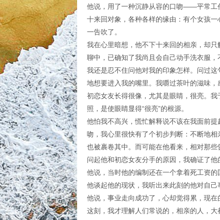
他说，用了一种沉静从容的口吻——平常工
十来回对象，各种各样的缘由：有个女孩一
一告吹了。
我在心里暗想，他不下十来回的相亲，却只
聊中，已确知了我尚且会自己动手洗衣服，
我还是忍不住问他对我的印象怎样。问过这
地想要进入我的嘴里。我嚼过茶叶的滋味，
初恋女友长得很像，尤其是眼睛，很亮。我
照，是使眼睛显得“很亮”的根源。
他怕我不高兴，慌忙解释说不该在我面前提
吻，我心里很快有了个初步判断：不断地相
也被裹卷其中。而可能在他看来，相对那些
问起他和初恋女友分手的原因，我确证了他
他说，当时他的编制还在一个拿着死工资的
他谈起他的现状，我听出来此刻的他对自己
他说，事业走向成功了，心却觉得累，现在
这刻，我才理解人们常说的，相亲的人，大