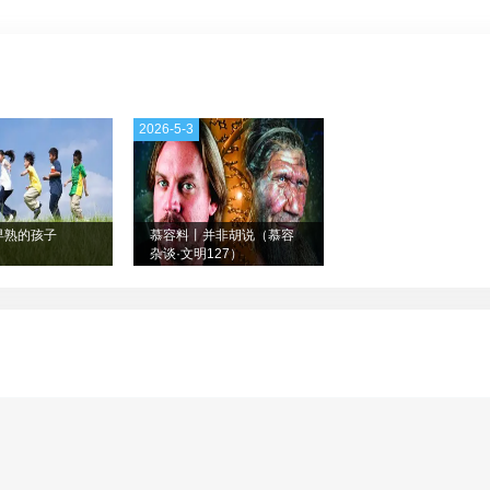
2026-5-3
早熟的孩子
慕容料丨并非胡说（慕容
杂谈·文明127）