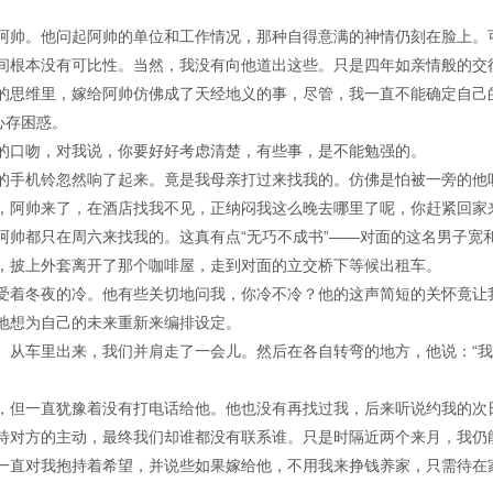
阿帅。他问起阿帅的单位和工作情况，那种自得意满的神情仍刻在脸上。
间根本没有可比性。当然，我没有向他道出这些。只是四年如亲情般的交
的思维里，嫁给阿帅仿佛成了天经地义的事，尽管，我一直不能确定自己
心存困惑。
的口吻，对我说，你要好好考虑清楚，有些事，是不能勉强的。
的手机铃忽然响了起来。竟是我母亲打过来找我的。仿佛是怕被一旁的他
，阿帅来了，在酒店找我不见，正纳闷我这么晚去哪里了呢，你赶紧回家
阿帅都只在周六来找我的。这真有点“无巧不成书”——对面的这名男子宽
，披上外套离开了那个咖啡屋，走到对面的立交桥下等候出租车。
受着冬夜的冷。他有些关切地问我，你冷不冷？他的这声简短的关怀竟让
地想为自己的未来重新来编排设定。
。从车里出来，我们并肩走了一会儿。然后在各自转弯的地方，他说：“
，但一直犹豫着没有打电话给他。他也没有再找过我，后来听说约我的次
待对方的主动，最终我们却谁都没有联系谁。只是时隔近两个来月，我仍
一直对我抱持着希望，并说些如果嫁给他，不用我来挣钱养家，只需待在