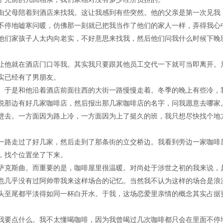
由父母陪着到酒店来找我。这让我感到有些突然。他的父亲是第一次见我
不停地嘘寒问暖，仿佛那一刻就已把我当作了他们的家人一样，弄得我心
他们家孩子人太内向老实，不好意思来找我，然后他们问我什么时候下晚
让他就在酒店门口等我。其实我只要跟其他员工交代一下就可当即离开。
实已经有了男朋友。
。于是和他沿着酒店前面往西的大街一路慢慢走着。冬季的晚上有些冷，
说那边有好几家咖啡店，然后报出那几家咖啡店的名字，问我愿意去哪家
进去。一方面因为路上冷，一方面因为上了挺久的班，我只想尽快找个地
一路走过了好几家，然后走到了那条街的立交桥边。我看到旁边一家咖啡
，找个位置坐了下来。
萨克斯曲。而重要的是，咖啡屋里很温暖。对尚处于涉世之初的我来说，
也几乎没有过阿帅带我来这样场合的记忆。当然我不认为这样的场合是浪
头至尾都平淡得如同一杯白开水。于我，这场恋爱里亲情的概念其实占据
我要点什么。我不太懂喝咖啡，因为我曾喝过几次咖啡都只会在里面不停