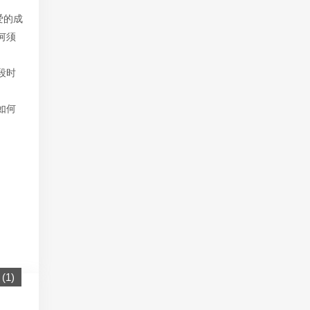
爱的成
何须
段时
如何
(
1
)