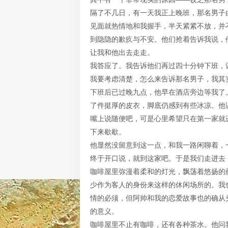
隔了不几日，有一天我正上晚班，那名男子
见面就热情地和我握手，半天紧紧不放，并
到隐隐的歉疚与不安。他们抢着告诉我说，
让我和他出去走走。
我答应了。我告诉他们再过四十分钟下班，
我要考虑清楚，怎么来告诉那名男子，我其
下班后已过晚九点，他早在酒店旁边等我了
了件挺厚的皮衣，脚底仍感到有些冰凉。他
嘴上说随便吧，可是心里希望只在第一家就
下来歇歇。
他显然没留意到这一点，和我一路闲聊着，
终于开口说，就到这家吧。于是我们走进去
咖啡屋里弥漫着柔和的灯光，飘荡着悠扬的
少作为客人的身份来这样的休闲场所的。我
情的必须，但阿帅和我的恋爱故事也的确从
的意义。
咖啡屋里不止有咖啡，还有各种茶水。他问