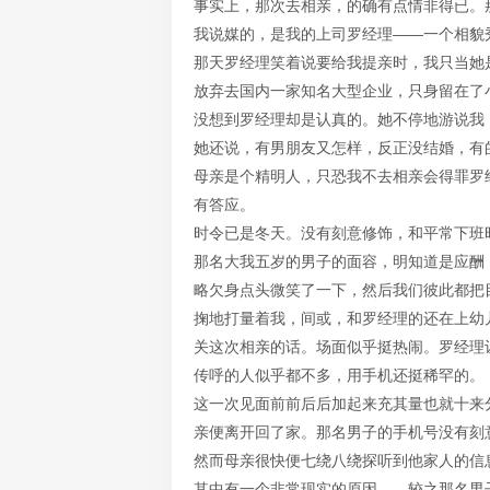
事实上，那次去相亲，的确有点情非得已。
我说媒的，是我的上司罗经理——一个相貌
那天罗经理笑着说要给我提亲时，我只当她
放弃去国内一家知名大型企业，只身留在了
没想到罗经理却是认真的。她不停地游说我
她还说，有男朋友又怎样，反正没结婚，有
母亲是个精明人，只恐我不去相亲会得罪罗
有答应。
时令已是冬天。没有刻意修饰，和平常下班
那名大我五岁的男子的面容，明知道是应酬
略欠身点头微笑了一下，然后我们彼此都把
掬地打量着我，间或，和罗经理的还在上幼
关这次相亲的话。场面似乎挺热闹。罗经理
传呼的人似乎都不多，用手机还挺稀罕的。
这一次见面前前后后加起来充其量也就十来
亲便离开回了家。那名男子的手机号没有刻
然而母亲很快便七绕八绕探听到他家人的信
其中有一个非常现实的原因——较之那名男