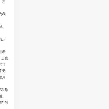
。为
为我
钱。
我只
细看
于是也
容可
乎无
候用
我和母
话。
错”的