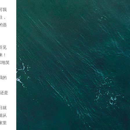
可我
往，
的选
听见
来！
和地笑
我的
我还是
日就
能从
家里