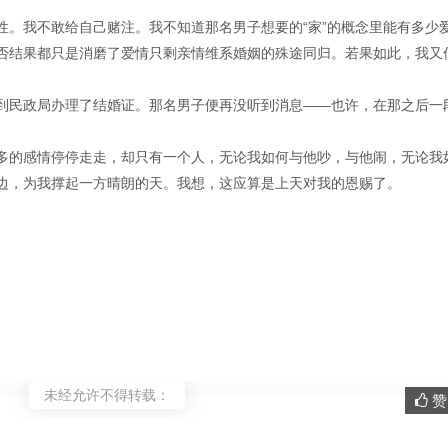
性。我不敢给自己赌注。我不知道那名男子想要的“家”的概念里能有多少
否结果都只是消磨了爱情只剩亲情维系婚姻的殊途同归。若果如此，我又
到民政局办理了结婚证。那名男子便再没听到消息——也许，在那之后一
多的感情停停走走，却只有一个人，无论我如何与他吵，与他闹，无论我
边，为我撑起一方晴朗的天。我想，这应算是上天对我的恩赐了。
未经允许不得转载：
赞 
。