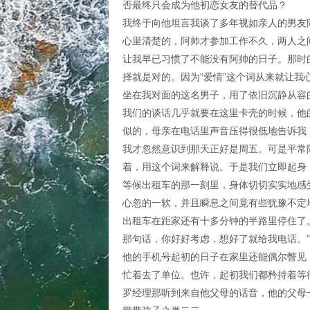
否最终只会成为他初恋女友的替代品？
我终于向他坦言我谈了多年视如亲人的男友
心里清楚的，阿帅才参加工作不久，两人之
让我早已习惯了不能没有阿帅的日子。那时
择就是对的。因为“爱情”这个词从来就让我
坐在我对面的这名男子，用了依旧沉静从容
我们的谈话几乎就要在这里卡壳的时候，他
似的，母亲在电话里声音压得很低地告诉我
我才忽然意识到那天正好是周五。可是平常
着，用这个词来解释说。于是我们立即起身
等候出租车的那一刻里，身体切切实实地感
心忽的一软，并且瞬息之间竟有些犹豫不定
出租车在距家还有十多分钟的半路里停住了
那句话，你好好考虑，想好了就给我电话。”
他的手机号起初的日子在家里还能偶尔瞥见
忙着去了单位。也许，起初我们都矜持着等
罗经理那听到来自他父母的话音，他的父母