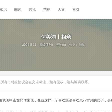
旅记
阅读
言说
艺苑
人文
索引
何美鸿丨相亲
2026-5-31
阅读(374)
评论(0)
分类：
随笔
权所有；特殊情况会在文末标注，如有侵权，请与编辑联系。
用我闺中密友的话来说，像我这样一个喜欢浪漫喜欢风花雪月的女子，是