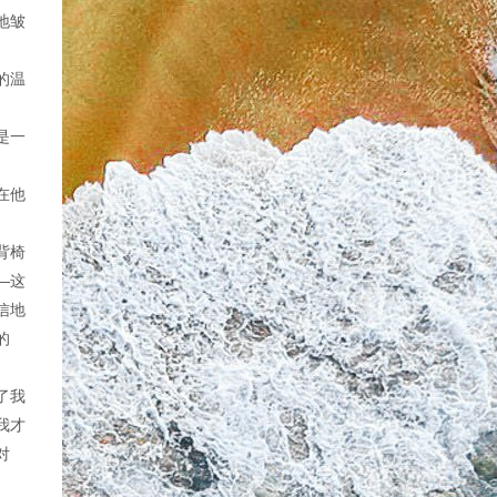
地皱
的温
是一
在他
背椅
—这
信地
的
了我
我才
对