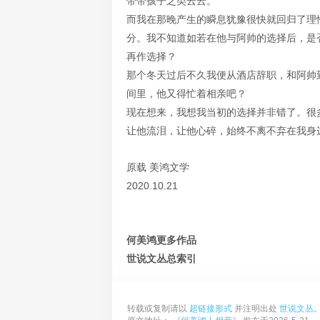
带带孩子之类云云。
而我在那晚产生的瞬息犹豫很快就回归了理
分。我不知道如若在他与阿帅的选择后，是
再作选择？
那个冬天过后不久我便从酒店辞职，和阿帅
间里，他又得忙着相亲吧？
现在想来，我想我当初的选择并非错了。很
让他流泪，让他心碎，始终不离不弃在我身
原载 美鸿文学
2020.10.21
何美鸿更多作品
世说文丛总索引
转载或复制请以
超链接形式
并注明出处
世说文丛