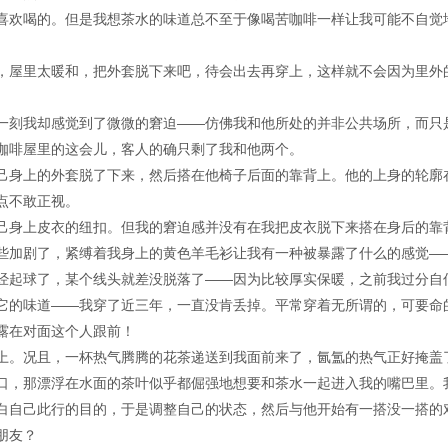
喜欢喝的。但是我想茶水的味道总不至于像喝苦咖啡一样让我可能不自觉
，屋里太暖和，把外套脱下来吧，待会出去再穿上，这样就不会因为里外
一刻我却感觉到了微微的窘迫——仿佛我和他所处的并非公共场所，而只
咖啡屋里的这会儿，客人的确只剩了我和他两个。
己身上的外套脱了下来，然后搭在他椅子后面的靠背上。他的上身的轮廓
点不敢正视。
己身上皮衣的纽扣。但我的窘迫感并没有在我把皮衣脱下来搭在身后的靠
些加剧了，紧缚着我身上的黄色羊毛衫让我有一种被暴露了什么的感觉—
经起球了，某个线头就差没脱落了——因为比较厚实保暖，之前我过分自
它的味道——我穿了近三年，一直没肯丢掉。平常穿着无所谓的，可要命
露在对面这个人跟前！
上。况且，一杯热气腾腾的花茶递送到我面前来了，氤氲的热气正好掩盖
口，那漂浮在水面的茶叶似乎都倔强地想要和茶水一起进入我的嘴巴里。
白自己此行的目的，于是调整自己的状态，然后与他开始有一搭没一搭的
朋友？