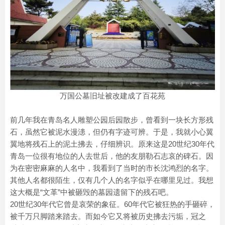
万国公墓旧址被改建成了百花苑
前几年我在青岛名人雕塑公园后园散步，曾看到一块长方形残
石，虽然它被泥水漫漶，但仍有字迹可辨。于是，我就小心翼
翼地将残石上的泥土拂去，仔细辨识。原来这是20世纪30年代
青岛一位很有地位的人去世后，他的友朋勒石志哀的碑石。因
为在密密麻麻的人名中，我看到了当时的市长沈鸿烈的名字。
其他人名都很陌生，仅有几个人的名字似乎在哪里见过。我想
这大概是“文革”中被砸毁的墓园遗留下的残石吧。
20世纪30年代它曾是哀荣的象征。60年代它被狂热的手砸碎，
被千万只脚踏来踏去。而如今它又将被历史拂去污垢，冠之