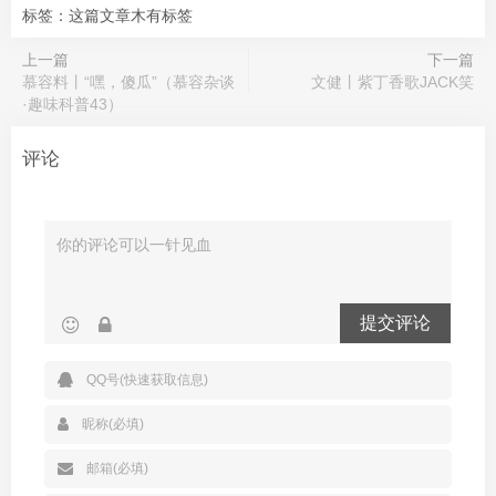
标签：这篇文章木有标签
上一篇
下一篇
慕容料丨“嘿，傻瓜”（慕容杂谈
文健丨紫丁香歌JACK笑
·趣味科普43）
评论
提交评论