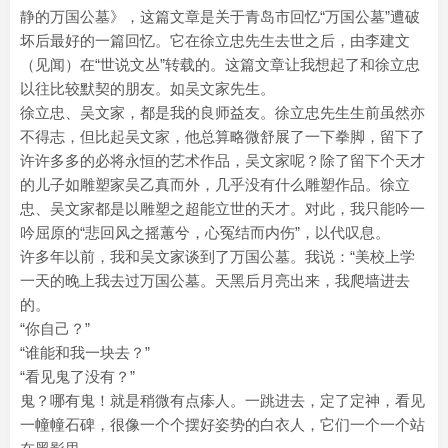
静的万国公墓》，这篇文章是关于青岛市回忆“万国公墓”遭破
坏后最好的一篇回忆。它在徐立忠先生去世之后，由李建文
（见闻）在“世说文丛”转载的。这篇文章让我想起了和徐立忠
以往比较默契的朋友。如吴文家先生。
徐立忠、吴文家，都是我的良师益友。徐立忠先生生前虽然亦
不得志，但比起吴文家，他总算略微舒展了一下拳脚，留下了
许许多多的必将永恒的艺术作品，吴文家呢？除了留下个天才
的儿子如雕塑家吴乙真而外，几乎没有什么雕塑作品。徐立
忠、吴文家都是以雕塑之超能立世的天才。对此，我只能吟一
吟屈原的“悲回风之摇蕙兮，心冤结而内伤”，以代叹息。
许多年以前，我和吴文家谈到了万国公墓。我说：“美校上学
一天的晚上我去过万国公墓。天黑后月亮出来，我爬墙进去
的。
“你自己？”
“谁能和我一块去？”
“看见鬼了没有？”
鬼？哪有鬼！就是稍微有点瘆人。一跳进去，定了定神，看见
一幢幢石碑，很像一个个摆好姿势的白衣人，它们一个一个站