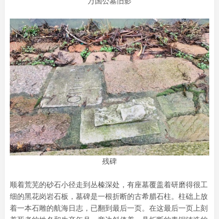
万国公墓旧影
残碑
顺着荒芜的砂石小径走到丛榛深处，有座墓覆盖着研磨得很工
细的黑花岗岩石板，墓碑是一根折断的古希腊石柱。柱础上放
着一本石雕的航海日志，已翻到最后一页。在这最后一页上刻