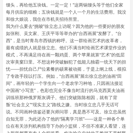
馒头，再给他五块钱。一定一定！”这两锅馒头等于他们全家
每月供应的细粮；五块钱就是一个人一个月的生活费用。我没
和徐大娘说，我住在市机关招待所里。
我为什么要去“挑唆”徐立忠上访呢？因为他的一些要好的朋友
如张刚、吴文家、王庆平等等举办的“台西画展”发酵了。“台
西”，是当时青岛市西镇的称呼。这一群绘画艺术的改革者，
最有成绩的人就是徐立忠。他们不满当时绘画艺术课堂作业的
模式，不再满足待在画一颗鸡蛋、两个苹果就算“艺术”的低层
次审美窠臼里。不想这种突破触犯了低能儿独霸一统天下的担
忧——担忧自己尸位素餐的硕果被动摇，于是上纲上线，模拟
了专政手段以打压。例如，“台西画展”展出徐立忠的油画“田
间”，画年轻的一个学生向一个老农学习种地，只因画法接近
中国画“小写意”，色彩也完全不像当时流行的马克西莫夫油画
训练班那种俄罗斯灰调子。他们突破陈陈相因，就有了背
叛“社会主义”“现实主义”路线之嫌。当时徐立忠几乎无话可
说。不同画种借鉴还要兴师问罪，真是愚不可及。徐立忠虽然
自知无罪，为此还办了他的“隔离学习班”——这是一种各个单
位在有关涉判机构指导下办的小监狱，不但不准家人看望，连