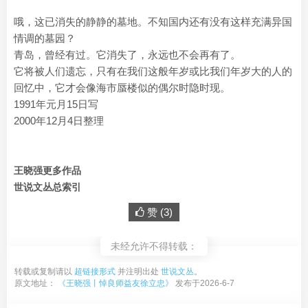
哦，这已消失的静静的墓地。不知国内还有没有这样充满异国
情调的墓园？
青岛，曾经有过。它消失了，永远也不会再有了。
它将被人们遗忘，只有在我们这般年岁或比我们年岁大的人的
回忆中，它才会像海市蜃楼似的偶尔时隐时现。
1991年元月15日写
2000年12月4日整理
王晓强更多作品
世说文丛总索引
赞 (
3
)
未经允许不得转载：
转载或复制请以
超链接形式
并注明出处
世说文丛
。
原文地址：
《王晓强丨悼良师益友徐立忠》
发布于2026-6-7