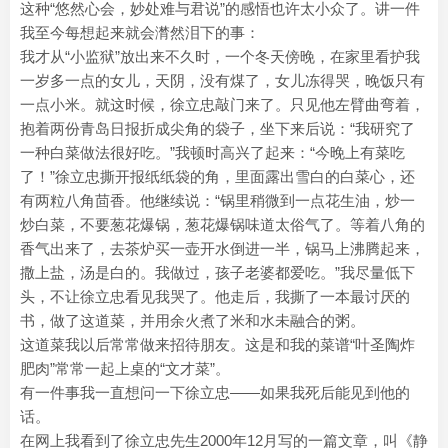
这种“悠然心会，妙处难与君说”的感悟也许太小众了。讲一件
我至今每想起来就会潸然泪下的事：
我才从“小监狱”放出来不久时，一个冬天傍晚，在家里看护我
一岁多一点的女儿，天阴，没有煤了，女儿冻得哭，晚饭只有
一点小米。就这时候，徐立忠敲门来了。只见他左臂曲弯着，
抱着两份青岛日报折成尖角的袋子，坐下来后说：“我研究了
一种白菜做法很好吃。”我顿时高兴了起来：“今晚上有菜吃
了！”徐立忠撕开报纸纸袋的角，里面露出雪白的白菜心，还
有两粒八角茴香。他继续说：“锅里稍微到一点花生油，炒一
炒白菜，不要葱花爆锅，葱花爆锅味道太俗气了。等着八角的
香气出来了，去茶炉买一壶开水倒进一半，锅马上沸腾起来，
撒上盐，汤是白的。我做过，孩子老婆都爱吃。”我尽量低下
头，不让徐立忠看见我哭了。他走后，我撕了一本最讨厌的
书，做了这道菜，并用余火煮了米和水未融合的粥。
这道菜我以后常常做来招待朋友。这是和我的菜谱“叶圣陶炸
肥肉”常常一起上桌的“文才菜”。
有一件事我一直想问一下徐立忠——如果我死后能见到他的
话。
在网上我看到了徐立忠先生2000年12月写的一篇文章，叫《静