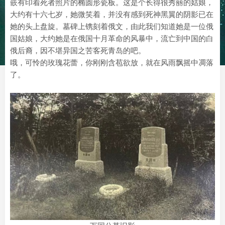
嵌有印着死者照片的椭圆形瓷板。这是个长得很秀丽的姑娘，
大约有十六七岁，她微笑着，并没有感到死神黑翼的阴影已在
她的头上盘旋。墓碑上镌刻着俄文，由此我们知道她是一位俄
国姑娘，大约她是在俄国十月革命的风暴中，流亡到中国的白
俄后裔，因不堪异国之苦客死青岛的吧。
哦，可怜的玫瑰花蕾，你刚刚含苞欲放，就在风雨飘摇中凋落
了。