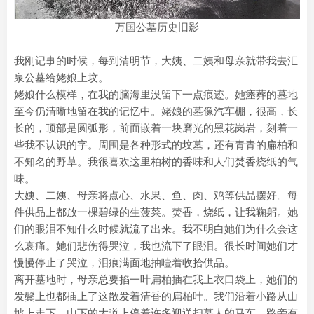
万国公墓历史旧影
我刚记事的时候，每到清明节，大姨、二姨和母亲就带我去汇
泉公墓给姥娘上坟。
姥娘什么模样，在我的脑海里没留下一点痕迹。她瘗葬的墓地
至今仍清晰地留在我的记忆中。姥娘的墓像汽车棚，很高，长
长的，顶部是圆弧形，前面嵌着一块磨光的黑花岗岩，刻着一
些我不认识的字。周围是各种形式的坟墓，还有青青的扁柏和
不知名的野草。我很喜欢这里柏树的香味和人们焚香烧纸的气
味。
大姨、二姨、母亲将点心、水果、鱼、肉、鸡等供品摆好。每
件供品上都放一棵碧绿的生菠菜。焚香，烧纸，让我鞠躬。她
们的眼泪不知什么时候就流了出来。我不明白她们为什么会这
么哀痛。她们悲伤得哭泣，我也流下了眼泪。很长时间她们才
慢慢停止了哭泣，泪痕满面地抽噎着收拾供品。
离开墓地时，母亲总要掐一叶扁柏插在我上衣口袋上，她们的
发鬓上也都插上了这散发着清香的扁柏叶。我们沿着小路从山
坡上走下，山下的大道上停着许多迎送扫墓人的马车。路旁有