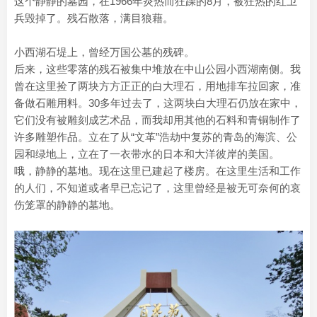
这个静静的墓园，在1966年炎热而狂躁的8月，被狂热的红卫
兵毁掉了。残石散落，满目狼藉。
小西湖石堤上，曾经万国公墓的残碑。
后来，这些零落的残石被集中堆放在中山公园小西湖南侧。我
曾在这里捡了两块方方正正的白大理石，用地排车拉回家，准
备做石雕用料。30多年过去了，这两块白大理石仍放在家中，
它们没有被雕刻成艺术品，而我却用其他的石料和青铜制作了
许多雕塑作品。立在了从“文革”浩劫中复苏的青岛的海滨、公
园和绿地上，立在了一衣带水的日本和大洋彼岸的美国。
哦，静静的墓地。现在这里已建起了楼房。在这里生活和工作
的人们，不知道或者早已忘记了，这里曾经是被无可奈何的哀
伤笼罩的静静的墓地。