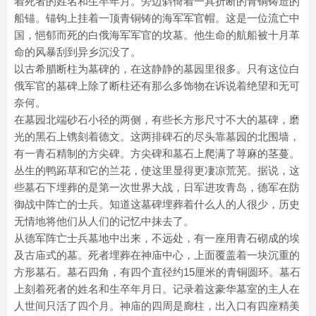
着死者的姓名和生卒年月。旁边斜倚着一具折断的青铜铸造的
船锚。锚钩上挂着一顶青铜铸的海军军官帽。这是一位流亡中
国，悒郁而死的白俄海军军官的坟墓。他生命的航船被十月革
命的风暴刮到异乡沉没了。
以古希腊断柱为墓碑的，在这静静的墓园里很多。只有这位白
俄军官的墓碑上除了断柱还有那么多饰物在诉说着绝望和无可
奈何。
在墓园北端砂石小径的两侧，有些长方形尺寸不大的墓碑，磨
光的黑石上镌刻着德文。这两排碑石的尽头靠墓园的北围墙，
有一青石精制的方尖碑。方尖碑和墓石上爬满了荨麻的茎蔓。
丛生的鸭跖草和它的兰花，使这里显得更凄凉荒芜。据说，这
些墓石下埋葬的是第一次世界大战，日军进攻青岛，德军在防
御战中阵亡的士兵。知道这墓碑埋葬着什么人的人很少，历史
无情地将他们从人们的记忆中抹去了。
从德军阵亡士兵墓地中出来，不远处，有一座用青石砌成的埃
及古庙式的墓。死者埋葬在神庙中心，上面覆盖着一块沉重的
方形墓石。墓石四角，有四个直径约15厘米的青铜圆环。墓石
上刻着死者的姓名和生卒年月日。记录着这豪华墓室的主人在
人世间只活了四个月。神庙的四周是廊柱，出入口有四座精美