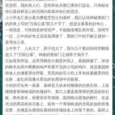
安息吧，我的亲人们。悲伤和欢乐都已离你们远去。只有献在
你们墓前鲜花上的泪滴闪烁着对你们的思念。
上小学去汇泉公墓为费筱芝烈士扫墓时，我已认得神秘黑铁门
的拱券上写的“万国公墓”那几个字了。想进去看看的好奇心，
一再萌发，可终因老师管得严，不能随便离队而作罢。清明节
一过，心中的好奇之花也就凋谢了，黑铁门中的不解之谜却一
直埋在心里。
上中学了，人长大了，胆子也大了，我与几个要好的同学翻墙
进入了“万国公墓”。神秘的黑铁门之谜终于揭开了。
正如母亲所说，这里埋葬的大都是外国人，墓园静极了。浓绿
的树木在风中飒飒的响声和看不见的小鸟的鸣叫，使这墓园静
得使人仿佛要屏住呼吸，荒芜的砂石小径上常有枝蔓横贯挡住
去路，血红的花像火星似的在黑绿中闪烁着。
小径的尽头有一座墓，墓碑是几块未经雕琢的自然石块，上面
缠绕着青铜铸成的玫瑰枝叶。墓穴上覆盖着厚厚的黑花岗岩石
板，两米多长，研磨得非常精细，能倒映出摇曳的树叶。在这
光洁的黑花岗岩石板上，嵌有一个青铜铸成的含苞欲放的玫瑰
花蕾，仿佛是从缠绕在墓碑的玫瑰枝条上掉落下来的。墓碑上