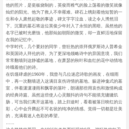
他的照片，是瓷板烧制的，英俊而稚气的脸上荡着的微笑就像
灿烂的阳光。他为了救人不幸罹难。碑石上镌刻着他短暂的一
生和令人肃然起敬的事迹，碑文字字泣血，读之令人潸然泪
下。沉重的墓石将这位英俊少年封入了永恒的黑暗。虽然他的
名字已被时光磨蚀，他那灿如朝阳的微笑，却一直鲜活地保留
在我的记忆中。
中学时代，几个要好的同学，曾狂热的崇拜俄罗斯诗人普希金
和英国诗人拜伦的诗。为了更深地领略诗中的异国意境，我们
常常翻墙到这静谧的墓地，在萧瑟的秋叶和血红的花中动情地
吟哦着他们的诗。
在饥馑肆虐的1960年，我曾与几位迷恋诗歌的画友，在细雨
中，再一次翻墙进入这满目哀伤诗情的墓地。躲进神龛式的墓
室，伴着潇潇凄雨和飘零的落叶，朗诵那些用哀伤和激情构成
的经典诗篇。虽然这些使人心灵颤抖的诗句不能填充辘辘饥
肠，可当我们离开这墓地，踏上归途时，看着被落日映红的云
彩，心中会升腾起不可名状的纯净的情感。觉得一切都是壮美
的，充满着迷人色彩的希望。
……