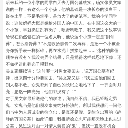
后来我约一位小学的同学白天去万国公墓核实，确实像吴文家
说的一样，有这么一个小孩，他的墓碑是一块长条的汉白玉，
嵌在土里，不是毛笔字，是放大了的钢笔字。我的小学同学
说：这位妈妈大概是嫁给外国人的中国人。在中国这么大的一
个小孩，早就扔进乱葬岗子，喂野狗吃了。我又把这个故事讲
给现在仍然健在的一位名人听，他说这个小孩一定是“剔骨
葬”，怎么剔骨葬？“不是收拾骸骨二次再葬，是把一个小孩全
身像拆手表一样拆碎，再在水泥上拼接起来……”这种的葬俗
现在有没有？我没去弄个结果，只是觉得这样残忍地下葬，还
不如扔进乱葬岗子喂野狗。
吴文家继续讲：“这时哪一对男女要回去，说万国公墓有纪
律，出来四十分钟要回去。”吴文家又讲：“我去送他们回去，
别人都不敢。众鬼都到了自己的长眠之地站下了，一齐面对月
亮，忽然一阵亮光，他们都没有了！”
对于吴文家最后送他们的叙述，我自然不信。我已经断定男
鬼、女鬼当是他们朋友事先约好扮演的。所以我很想问一问他
们当中为人最诚实的徐立忠，是真还是假。见徐立忠写的《静
静的万国公墓》如此详细，我推断徐立忠可能那天晚上也去过
公墓，见过这对由一对情人装扮的“鬼”，但我一直没有机会