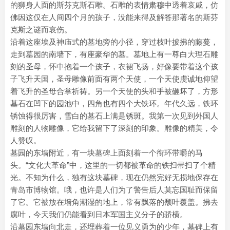
的狮身人面的斯芬克斯石雕。石雕的表情肃穆中透着哀戚，仿
佛因这仅在人间四个月的孩子，没能来得及解答那著名的斯芬
克斯之谜而哀伤。
沿着这座埃及神庙式的墓地旁的小径，穿过枝叶披拂的藤蔓，
走到墓园的南墙下，有座豪华的墓。墓地上有一尊白大理石雕
刻的圣母，怀中抱着一个孩子，衣裙飞扬，好像要带着这个孩
子飞升天国，圣母雕像前面有两个天使，一个天使虔诚地仰望
着飞升的圣母合掌祈祷。另一个天使的头和手被砸坏了，方形
墓石在凹下的园池中，四角也有四个大铁环。年代久远，铁环
锈蚀得很厉害，雪白的墓石上满是锈斑。我第一次见到外国人
雕刻的人物雕像，它给我留下了深刻的印象。雕像的精美，令
人赞叹。
墓园的东墙附近，有一块墓碑上面刻着一个衔环带嚼的马
头。“文化大革命”中，这里的一切都被革命的铁扫帚扫了个精
光。不知为什么，独有这块墓碑，现在仍然完好无损地保存在
青岛市博物馆。哦，也许是人们为了警告后人莫忘国耻而保留
了它。它被放在墙角潮湿的地上，常有飘落的颓叶覆盖。拂去
腐叶，今天我们仍能看到日本军国主义分子的骄横。
沿墓园东墙向北走，还埋葬着一位见义勇为的少年，墓碑上有