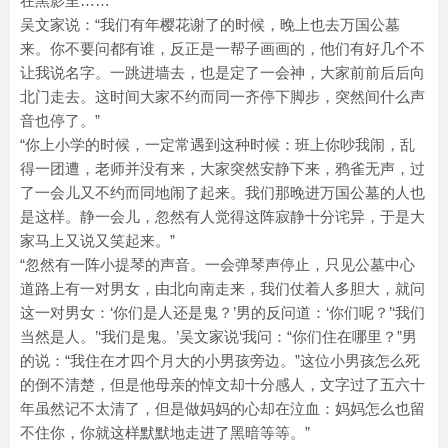
在黑影里……
吴文家说：“我们有年樱花谢了的时候，晚上也去万国公墓
来。你不要问都有谁，反正是一帮子画画的，他们有好几个不
让我说名字。一跳进墙去，也是定了一会神，大家前前后后向
北门走去。这时间大家不约而同一齐停下脚步，突然间什么声
音也停了。”
“你上小学的时候，一定常遇到这种时候：班上你吵我闹，乱
得一团遭，老师并没有来，大家突然安静下来，鸦雀无声，过
了一会儿又不约而同地闹了起来。我们那晚进万国公墓的人也
是这样。静一会儿，忽然有人觉得这阵寂静十分诧异，于是大
家马上又说又笑起来。”
“忽然有一阵小提琴的声音。一会弹琴声停止，只见公墓中心
道路上有一对男女，由北向南走来，我们仗着人多胆大，就问
这一对男女：‘你们是人还是鬼？’男的反问道：‘你们呢？’‘我们
当然是人。’‘我们是鬼。’吴文家说‘我问：“你们住在哪里？”男
的说：“我住在才四个月大的小男孩旁边。”这位小男孩怎么死
的倒不清楚，但是他母亲的悼文却十分感人，文字过了五六十
年虽然记不太清了，但是做妈妈的心却在泣血：妈妈怎么也留
不住你，你就这样默默地走进了黑暗等等。”