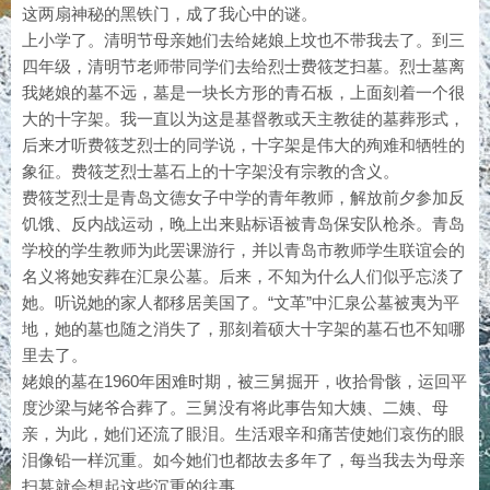
这两扇神秘的黑铁门，成了我心中的谜。
上小学了。清明节母亲她们去给姥娘上坟也不带我去了。到三
四年级，清明节老师带同学们去给烈士费筱芝扫墓。烈士墓离
我姥娘的墓不远，墓是一块长方形的青石板，上面刻着一个很
大的十字架。我一直以为这是基督教或天主教徒的墓葬形式，
后来才听费筱芝烈士的同学说，十字架是伟大的殉难和牺牲的
象征。费筱芝烈士墓石上的十字架没有宗教的含义。
费筱芝烈士是青岛文德女子中学的青年教师，解放前夕参加反
饥饿、反内战运动，晚上出来贴标语被青岛保安队枪杀。青岛
学校的学生教师为此罢课游行，并以青岛市教师学生联谊会的
名义将她安葬在汇泉公墓。后来，不知为什么人们似乎忘淡了
她。听说她的家人都移居美国了。“文革”中汇泉公墓被夷为平
地，她的墓也随之消失了，那刻着硕大十字架的墓石也不知哪
里去了。
姥娘的墓在1960年困难时期，被三舅掘开，收拾骨骸，运回平
度沙梁与姥爷合葬了。三舅没有将此事告知大姨、二姨、母
亲，为此，她们还流了眼泪。生活艰辛和痛苦使她们哀伤的眼
泪像铅一样沉重。如今她们也都故去多年了，每当我去为母亲
扫墓就会想起这些沉重的往事。