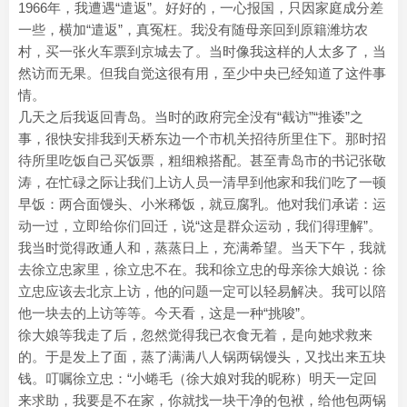
1966年，我遭遇“遣返”。好好的，一心报国，只因家庭成分差
一些，横加“遣返”，真冤枉。我没有随母亲回到原籍潍坊农
村，买一张火车票到京城去了。当时像我这样的人太多了，当
然访而无果。但我自觉这很有用，至少中央已经知道了这件事
情。
几天之后我返回青岛。当时的政府完全没有“截访”“推诿”之
事，很快安排我到天桥东边一个市机关招待所里住下。那时招
待所里吃饭自己买饭票，粗细粮搭配。甚至青岛市的书记张敬
涛，在忙碌之际让我们上访人员一清早到他家和我们吃了一顿
早饭：两合面馒头、小米稀饭，就豆腐乳。他对我们承诺：运
动一过，立即给你们回迁，说“这是群众运动，我们得理解”。
我当时觉得政通人和，蒸蒸日上，充满希望。当天下午，我就
去徐立忠家里，徐立忠不在。我和徐立忠的母亲徐大娘说：徐
立忠应该去北京上访，他的问题一定可以轻易解决。我可以陪
他一块去的上访等等。今天看，这是一种“挑唆”。
徐大娘等我走了后，忽然觉得我已衣食无着，是向她求救来
的。于是发上了面，蒸了满满八人锅两锅馒头，又找出来五块
钱。叮嘱徐立忠：“小蜷毛（徐大娘对我的昵称）明天一定回
来求助，我要是不在家，你就找一块干净的包袱，给他包两锅