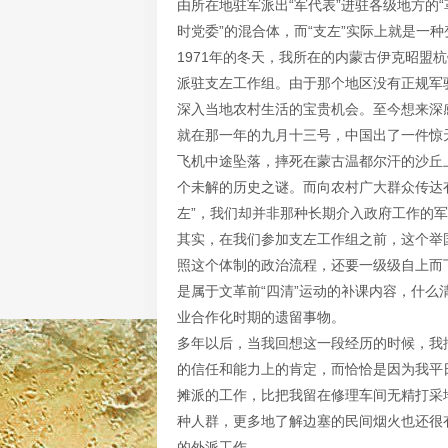
由所在地驻军派出“军代表”进驻各级地方的“
时党委”的混合体，而“支左”实际上就是一
1971年的冬天，我所在的内蒙古伊克昭盟
派驻支左工作组。由于那个地区没有正规军
深入当地农村生活的宝贵机会。至今想来深
就在那一年的九月十三号，中国出了一件惊
飞机中途坠落，摔死在蒙古温都尔汗的沙丘
个未解的历史之谜。而向农村广大群众传达有
左”，我们却并非那种长期介入政府工作的
其实，在我们参加支左工作组之前，这个举
照这个体制的政治流程，还要一级级自上而
是属于文革前“四清”运动的补课内容，什么
业合作化时期的遗留事物。
多年以后，当我回想这一段经历的时候，我
的信任和能力上的肯定，而恰恰是因为我平
摊派的工作，比把我留在修理车间无精打采
种人群，更多地了解边塞的民间烟火也还很
的外派工作。