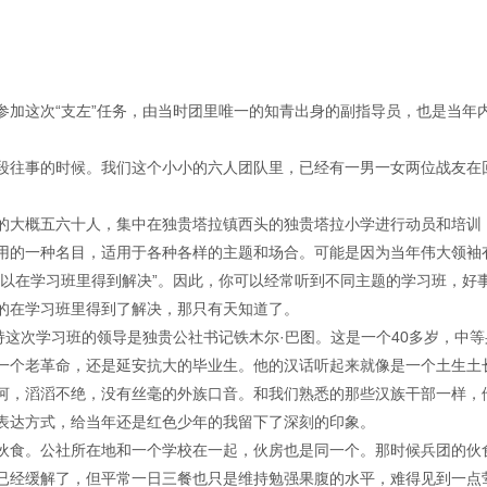
参加这次“支左”任务，由当时团里唯一的知青出身的副指导员，也是当年
段往事的时候。我们这个小小的六人团队里，已经有一男一女两位战友在
。
的大概五六十人，集中在独贵塔拉镇西头的独贵塔拉小学进行动员和培训
用的一种名目，适用于各种各样的主题和场合。可能是因为当年伟大领袖
可以在学习班里得到解决”。因此，你可以经常听到不同主题的学习班，好
的在学习班里得到了解决，那只有天知道了。
持这次学习班的领导是独贵公社书记铁木尔·巴图。这是一个40多岁，中等
一个老革命，还是延安抗大的毕业生。他的汉话听起来就像是一个土生土
河，滔滔不绝，没有丝毫的外族口音。和我们熟悉的那些汉族干部一样，
表达方式，给当年还是红色少年的我留下了深刻的印象。
伙食。公社所在地和一个学校在一起，伙房也是同一个。那时候兵团的伙
已经缓解了，但平常一日三餐也只是维持勉强果腹的水平，难得见到一点