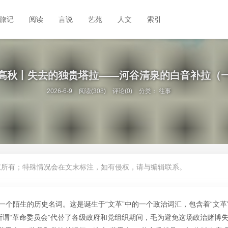
旅记
阅读
言说
艺苑
人文
索引
高秋丨失去的独贵塔拉——河谷清泉的白音补拉（
2026-6-9
阅读(308)
评论(0)
分类：
往事
权所有；特殊情况会在文末标注，如有侵权，请与编辑联系。
是一个陌生的历史名词。这是诞生于“文革”中的一个政治词汇，包含着“文革
所谓“革命委员会”代替了各级政府和党组织期间，毛为避免这场政治赌博