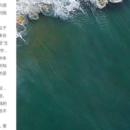
兵团
到很
位于
来自
是“文
同学，
的冬
的知
的是
绍，
烦。
钱的
然不
，看