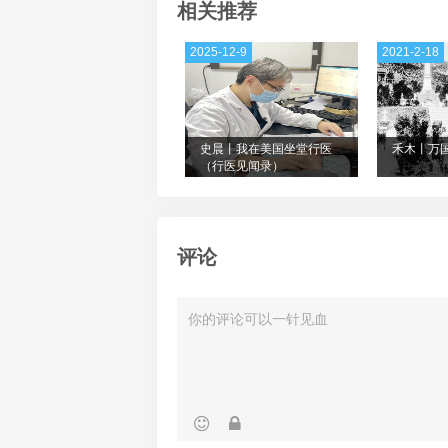
相关推荐
2025-12-9
2021-2-18
史晨丨我在美国坐堂行医
禾木丨万
（行医见闻录）
评论