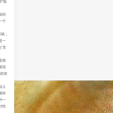
和“临
组织
一个
苏联，
是一
“支
是按
据说
早的农
治上
额外
外一
时性