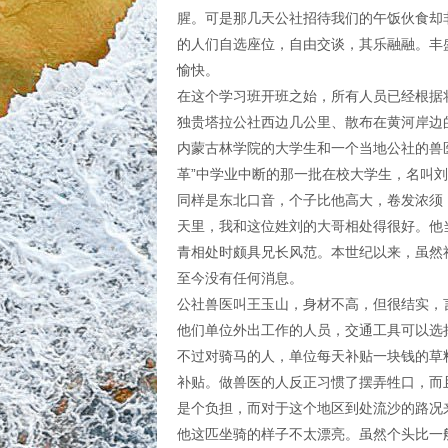
腥。可是那几天公社招待我们的午饭伙食却
的人们自选座位，自由交谈，其乐融融。丰
愉快。
在这个学习班开班之始，所有人员已经根据
独贵塔拉公社西边几公里、散布在黄河岸边
内蒙古林学院的大学生和一个当地公社的兽
革”中学业中断的那一批在校大学生，名叫
同样是东北口音，个子比他高大，卷发浓须
天里，我和这位姓刘的大哥相处得很好。他
青相处时颇具兄长风范。本世纪以来，虽然
至今没有任何消息。
公社兽医叫王玉山，身材不高，但很结实，
他们单位外出工作的人员，交通工具可以选
不过对骑马的人，单位每天补贴一块钱的草
补贴。做兽医的人反正习惯了摆弄牲口，而
是个负担，而对于这个地区到处流沙的路况
他这匹坐骑的样子不太漂亮。虽然个头比一