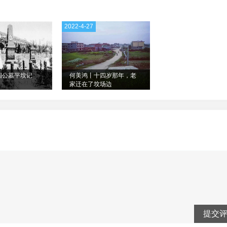
2022-4-27
国公墓平坟记
何美鸿丨十四岁那年，老
家迁在了坟场边
提交