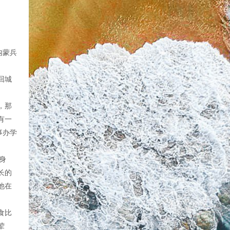
内蒙兵
回城
，那
有一
事办学
身
长的
他在
食比
荤