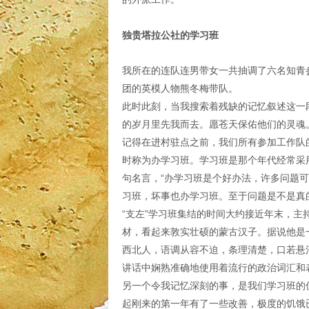
独贵塔拉公社的学习班
我所在的连队连男带女一共抽调了六名知青
团的英模人物熊冬梅带队。
此时此刻，当我搜索着残缺的记忆叙述这一
的岁月里先我而去。愿苍天保佑他们的灵魂
记得在进村驻点之前，我们所有参加工作队
时称为办学习班。学习班是那个年代经常采
句名言，“办学习班是个好办法，许多问题
习班，坏事也办学习班。至于问题是不是真
“支左”学习班集结的时间大约接近年末，主
材，看起来敦实壮硕的蒙古汉子。据说他是
西北人，语调从容不迫，条理清楚，口若悬
讲话中娴熟准确地使用着流行的政治词汇和
另一个令我记忆深刻的事，是我们学习班的
起刚来的第一年有了一些改善，极度的饥饿