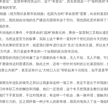
革委会”，监督和掌控其运行。这个“革委会”，其实质就是一个“临时政府”
种变相的军管。
杭锦旗（现为鄂尔多斯市杭锦旗）也因为当时“革命形势”需要，向农村基层
驻扎，因此就由当地的生产建设兵团填补这个空白。我也因此意外获得了
感庆幸。
天动地的大事件，中国革命的“战神”林彪元帅，乘坐一架英制三叉戟出逃
上。当然这是官方的叙事，实际上这个事件一直到半个世纪后的今天仍然
关此事的官宣文件，就是我们那年进行这次“支左”任务的主题。所以名为
军方代表，而只是趁冬季农闲一个短期的政治宣传活动。
国震惊的消息已经传遍了这个国家的各个角落，无人不知，无人不晓。可
下逐级传达到普通百姓。除此之外，还有一些针对当时的公社基层组织，
清查公共财产，甚至还有什么“大牲口入社”等听起来十分陌生，似乎是更
揣测当年连队的领导之所以让我参加这样一项工作，肯定不是出于对我政
日对本职工作的懈怠和消极。他们一定觉得，这个冬天把我派去敷衍这项
地打下手更划算。不过对我来说，有这样一个机会，换一换环境，接触另
有吸引力的。总之我怀着一种少年人的新奇感，很高兴地加入了这一项临