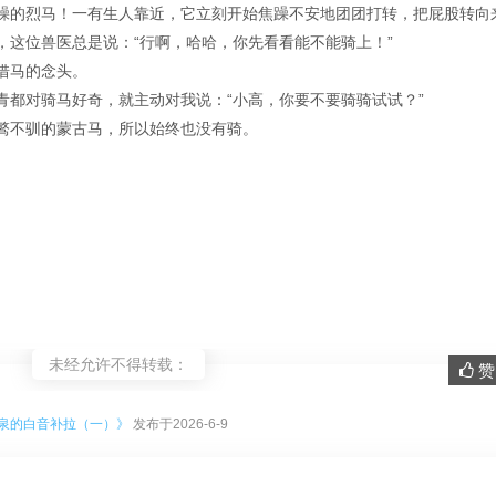
躁的烈马！一有生人靠近，它立刻开始焦躁不安地团团打转，把屁股转向
，这位兽医总是说：“行啊，哈哈，你先看看能不能骑上！”
借马的念头。
青都对骑马好奇，就主动对我说：“小高，你要不要骑骑试试？”
骜不驯的蒙古马，所以始终也没有骑。
未经允许不得转载：
赞 
。
泉的白音补拉（一）》
发布于2026-6-9