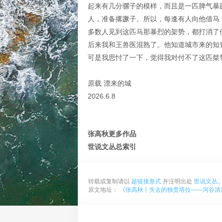
起来有几分骡子的模样，而且是一匹脾气暴
人，准备撂蹶子。所以，每逢有人向他借马
多数人见到这匹马那暴烈的架势，都打消了
后来我和王兽医混熟了。他知道城市来的知
可是我思忖了一下，觉得我对付不了这匹桀
原载 漂来的城
2026.6.8
张高秋更多作品
世说文丛总索引
转载或复制请以
超链接形式
并注明出处
世说文丛
原文地址：
《张高秋丨失去的独贵塔拉——河谷清