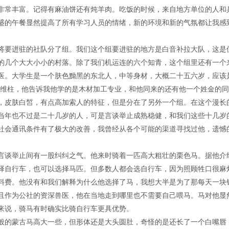
非常丰富。记得有麻油饼还有炖羊肉。吃饭的时候，来自地方单位的人和
盛的午餐显然提高了所有学习人员的情绪，新的环境和新的气氛都让我感
将要进驻的社队分了组。我们这个组要进驻的地方是白音补拉大队，这是
的几个大大小小的村落。除了我们机运连的六个知青，这个组里还有一个
医。大学生是一个肤色黝黑的东北人，中等身材，大概二十五六岁，应该
刘维柱，他告诉我他学的是木材加工专业，和他同来的还有他一个姓金的
，皮肤白皙，有点高加索人的特征，但是分在了另外一个组。在这个漫长
当年也不过是二十几岁的人，可是言谈举止成熟稳健，和我们这些十几岁
社会通讯条件有了极大的改善，我曾经从各个可能的渠道寻找过他，遗憾
言谈举止间有一股纠纠之气。他来时骑着一匹高大粗壮的栗色马。据他介
择自行车，也可以选择马匹。但多数人都会选自行车，因为照顾牲口很麻
料费。他没有和我们解释为什么他选择了马，我想大半是为了那每天一块
且作为公社的资深兽医，他在当地走到哪里也不需要自己喂马。马对他显
来说，骑马有时确实比骑自行车更具优势。
般的蒙古马高大一些，但形体还是大头圆肚，奇怪的是还长了一个白嘴唇