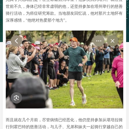
世前不久，身体已经非常虚弱的他，还坚持参加在塔州举行的慈善
骑行活动，为癌症研究筹款。当地朋友回忆说，他对那片土地怀有
深厚感情，“他绝对热爱那个地方”。
而且就在几个月前，尽管病情已经恶化，他仍坚持参加从堪培拉骑
行到霍巴特的慈善活动，与儿子、兄弟和妹夫一起骑行穿越自己的