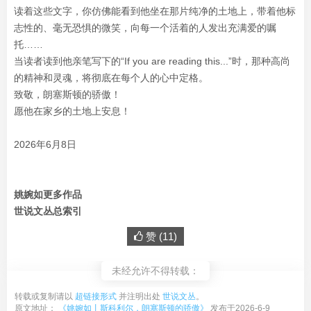
读着这些文字，你仿佛能看到他坐在那片纯净的土地上，带着他标
志性的、毫无恐惧的微笑，向每一个活着的人发出充满爱的嘱
托……
当读者读到他亲笔写下的“If you are reading this...”时，那种高尚
的精神和灵魂，将彻底在每个人的心中定格。
致敬，朗塞斯顿的骄傲！
愿他在家乡的土地上安息！
2026年6月8日
姚婉如更多作品
世说文丛总索引
赞 (
11
)
未经允许不得转载：
转载或复制请以
超链接形式
并注明出处
世说文丛
。
原文地址：
《姚婉如丨斯科利尔，朗塞斯顿的骄傲》
发布于2026-6-9