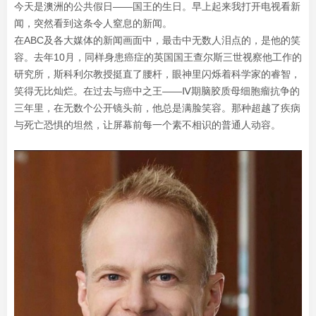
今天是澳洲的公共假日——国王的生日。早上起来我打开电视看新
闻，突然看到这条令人窒息的新闻。
在ABC及各大媒体的新闻画面中，最击中无数人泪点的，是他的笑
容。去年10月，同样身患癌症的英国国王查尔斯三世视察他工作的
研究所，斯科利尔教授挺直了腰杆，眼神里闪烁着科学家的睿智，
笑得无比灿烂。在过去与癌中之王——Ⅳ期脑胶质母细胞瘤抗争的
三年里，在无数个公开镜头前，他总是满脸笑容。那种超越了疾病
与死亡恐惧的坦然，让屏幕前每一个素不相识的普通人动容。