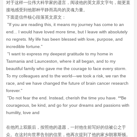
对于这样一位伟大科学家的遗言，阅读他的英文原文字句，能更直
接地感受到他那种平静而高尚的灵魂力量。
下面是信件核心段落英文原文：
"If you are reading this, it means my journey has come to an
end... I would have loved more time, but I leave with absolutely
no regrets. My life has been blessed with love, purpose, and
incredible fortune."
"I want to express my deepest gratitude to my home in
Tasmania and Launceston, where it all began, and to my
beautiful family who gave me the courage to face every storm.
To my colleagues and to the world—we took a risk, we ran the
race, and we have changed the future of brain cancer research
forever."
"Do not fear the end. Instead, cherish the time you have. **Be
courageous, be kind, and go for your dreams and passions with
humility, love and
在他闭上双眼后，按照他的遗愿，一封他生前写好的信被公之于
众。在这封向世界告别的信里，他再次提到了他的家乡朗塞斯顿。