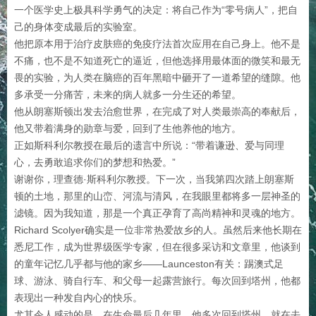
一个医学史上极具科学勇气的决定：将自己作为“零号病人”，把自
己的身体变成最后的实验室。
他把原本用于治疗皮肤癌的免疫疗法首次应用在自己身上。他不是
不痛，也不是不知道死亡的逼近，但他选择用最体面的微笑和最无
畏的实验，为人类在脑癌的百年黑暗中砸开了一道希望的缝隙。他
多承受一分痛苦，未来的病人就多一分生还的希望。
他从朗塞斯顿出发去治愈世界，在完成了对人类最崇高的奉献后，
他又带着满身的勋章与爱，回到了生他养他的地方。
正如斯科利尔教授在最后的遗言中所说：“带着谦逊、爱与同理
心，去勇敢追求你们的梦想和热爱。”
谢谢你，理查德·斯科利尔教授。下一次，当我第四次踏上朗塞斯
顿的土地，那里的山峦、河流与清风，在我眼里都将多一层神圣的
滤镜。因为我知道，那是一个真正孕育了高尚精神和灵魂的地方。
Richard Scolyer确实是一位非常热爱故乡的人。虽然后来他长期在
悉尼工作，成为世界级医学专家，但在很多采访和文章里，他谈到
的童年记忆几乎都与他的家乡——Launceston有关：踢澳式足
球、游泳、骑自行车、和父母一起露营旅行。每次回到塔州，他都
表现出一种发自内心的快乐。
尤其令人感动的是，在生命最后几年里，他多次回到塔州。就在去