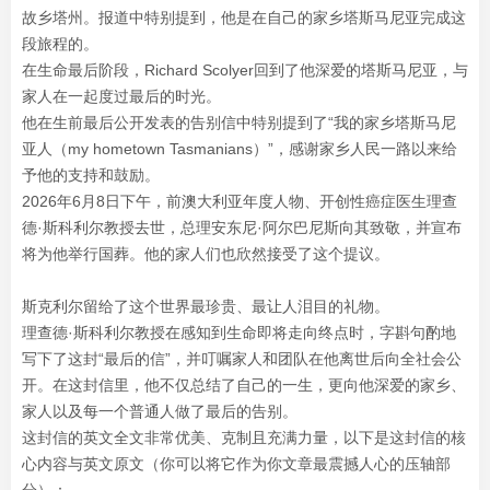
故乡塔州。报道中特别提到，他是在自己的家乡塔斯马尼亚完成这
段旅程的。
在生命最后阶段，Richard Scolyer回到了他深爱的塔斯马尼亚，与
家人在一起度过最后的时光。
他在生前最后公开发表的告别信中特别提到了“我的家乡塔斯马尼
亚人（my hometown Tasmanians）”，感谢家乡人民一路以来给
予他的支持和鼓励。
2026年6月8日下午，前澳大利亚年度人物、开创性癌症医生理查
德·斯科利尔教授去世，总理安东尼·阿尔巴尼斯向其致敬，并宣布
将为他举行国葬。他的家人们也欣然接受了这个提议。
斯克利尔留给了这个世界最珍贵、最让人泪目的礼物。
理查德·斯科利尔教授在感知到生命即将走向终点时，字斟句酌地
写下了这封“最后的信”，并叮嘱家人和团队在他离世后向全社会公
开。在这封信里，他不仅总结了自己的一生，更向他深爱的家乡、
家人以及每一个普通人做了最后的告别。
这封信的英文全文非常优美、克制且充满力量，以下是这封信的核
心内容与英文原文（你可以将它作为你文章最震撼人心的压轴部