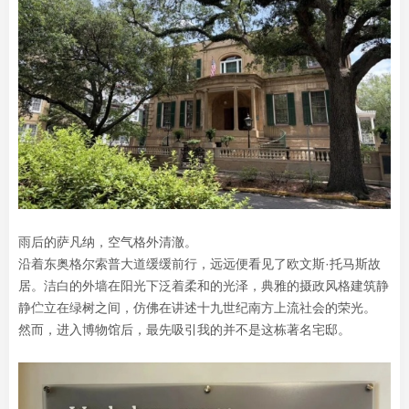
雨后的萨凡纳，空气格外清澈。
沿着东奥格尔索普大道缓缓前行，远远便看见了欧文斯·托马斯故
居。洁白的外墙在阳光下泛着柔和的光泽，典雅的摄政风格建筑静
静伫立在绿树之间，仿佛在讲述十九世纪南方上流社会的荣光。
然而，进入博物馆后，最先吸引我的并不是这栋著名宅邸。