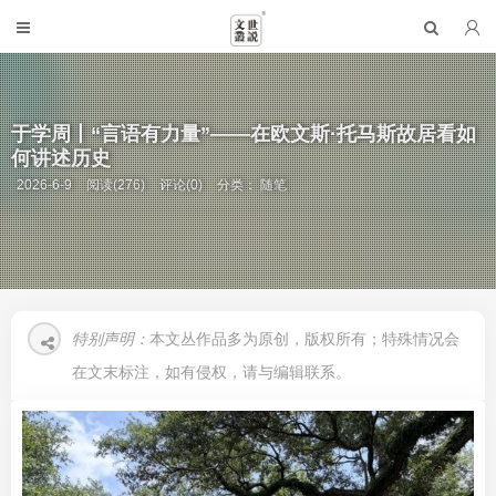
于学周丨“言语有力量”——在欧文斯·托马斯故居看如
何讲述历史
2026-6-9
阅读(276)
评论(0)
分类：
随笔
特别声明：
本文丛作品多为原创，版权所有；特殊情况会
在文末标注，如有侵权，请与编辑联系。