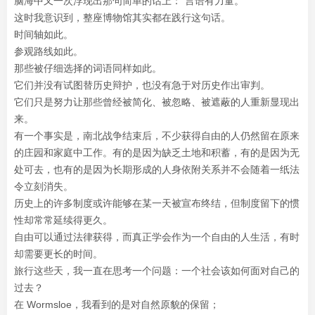
脑海中又一次浮现出那句简单的话上：“言语有力量。”
这时我意识到，整座博物馆其实都在践行这句话。
时间轴如此。
参观路线如此。
那些被仔细选择的词语同样如此。
它们并没有试图替历史辩护，也没有急于对历史作出审判。
它们只是努力让那些曾经被简化、被忽略、被遮蔽的人重新显现出
来。
有一个事实是，南北战争结束后，不少获得自由的人仍然留在原来
的庄园和家庭中工作。有的是因为缺乏土地和积蓄，有的是因为无
处可去，也有的是因为长期形成的人身依附关系并不会随着一纸法
令立刻消失。
历史上的许多制度或许能够在某一天被宣布终结，但制度留下的惯
性却常常延续得更久。
自由可以通过法律获得，而真正学会作为一个自由的人生活，有时
却需要更长的时间。
旅行这些天，我一直在思考一个问题：一个社会该如何面对自己的
过去？
在 Wormsloe，我看到的是对自然原貌的保留；