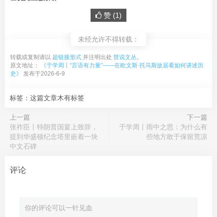
赞 (
1
)
未经允许不得转载：
转载或复制请以
超链接形式
并注明出处
世说文丛
。
原文地址：
《于学周丨“言语有力量”——在欧文斯·托马斯故居看如何讲述历
史》
发布于2026-6-9
标签：这篇文章木有标签
上一篇
下一篇
张祚臣丨特朗普国宴上致辞，
于学周丨雨中之思：为什么有
提到华盛顿纪念塔里嵌着一块
些地方敢于保留荒凉
中文石碑
评论