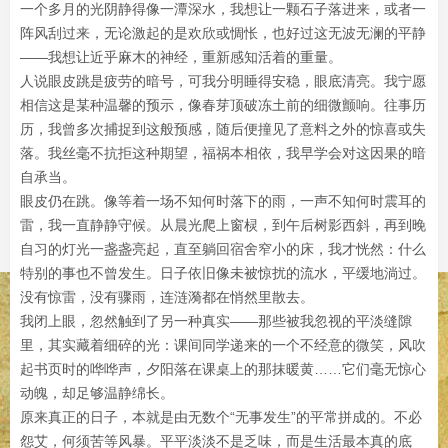
一个多月的光阴静得像一潭深水，我想让一颗石子落进来，或者一
阵风刮过来，无论激起的是欢欣或惆怅，也好过这无波无澜的平静
——我想让近乎麻木的神经，重新感知活着的重量。
人说眼皮跳是疲劳的暗号，可我分明睡得安稳，眼底清亮。我宁愿
相信这是某种温馨的预示，像春芽顶破冻土前的细微颤响。往事历
历，我曾多次捕捉到这般预感，随后便撞见了意料之外的惊喜或失
落。我丝毫不抗拒这种期望，福祸本相依，我早学会对这因果的暗
自承当。
眼皮仍在跳。像等着一场不知何时落下的雨，一声不知何时震耳的
雷，我一直静静守候。从晨光爬上窗棂，到午后树影西斜，再到晚
自习的灯光一盏盏亮起，直至躺回宿舍窄小的床，我才恍然：什么
特别的事也不曾发生。日子依旧像未被惊扰的流水，平缓地淌过。
没有惊雷，没有骤雨，连涟漪都在悄然里散去。
我闭上眼，忽然触到了另一种真实——那些被我忽视的平淡缝隙
里，其实藏着细碎的光：课间同学递来的一个不经意的微笑，风吹
起书页时的哗哗声，夕阳落在课桌上的那抹暖黄……它们毫无惊心
动魄，却足够温静绵长。
原来真正的日子，本就是由无数个“无事发生”的平常拼成的。不必
怨艾，何须苦等风暴。平平淡淡不是乏味，而是生活最本真的底