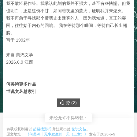
我不敢轻易作答。我承认此刻的我并不强大，甚至有些怯懦。但我
也明白，正是这份不甘，如同暗夜里的萤火，证明我并未熄灭。
我不再急于寻找那个带我走出迷雾的人，因为我知道，真正的突
围，往往始于内心的回响。 我在等待那个瞬间，等待自己长出翅
膀。
写于 1992年
来自 美鸿文学
2026.6.9 江西
何美鸿更多作品
世说文丛总索引
赞 (
2
)
未经允许不得转载：
转载或复制请以
超链接形式
并注明出处
世说文丛
。
原文地址：
《何美鸿丨无事发生的一天（二章）》
发布于2026-6-9