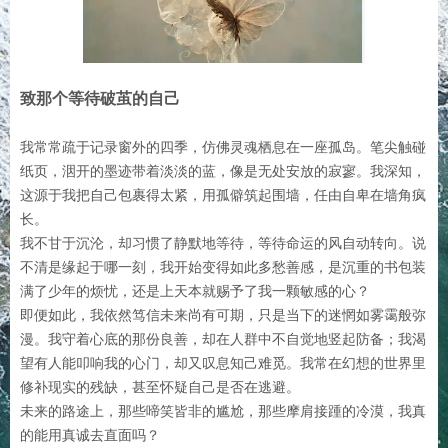
致那个等待破茧的自己
我常常疏于记录窗外的四季，仿佛灵魂栖息在一座孤岛。笔尖触碰
纸页，洇开的墨迹带着淡淡的蓝，像是无处安放的寂寥。我深知，
这源于我把自己包裹得太紧，用孤僻筑起围墙，任由自卑在墙角疯
长。
我不甘于沉沦，却习惯了静默地等待，等待命运的风自动转向。说
不清是缘起于哪一刻，我开始变得如此多愁善感，是沉重的书包装
满了少年的烦忧，还是上天本就赐予了我一颗敏感的心？
即便如此，我依然笃信未来尚有可期，只是当下的迷惘如雾霭般弥
漫。我守着心底的那份良善，却在人群中不自觉地竖起防备；我渴
望有人能叩响我的心门，却又叹息知己难觅。我常在幻想的世界里
修补现实的残缺，甚至怀疑自己是否在逃避。
未来的路途上，那些啼笑皆非的尴尬，那些摩肩接踵的冷漠，我真
的能用真诚去直面吗？