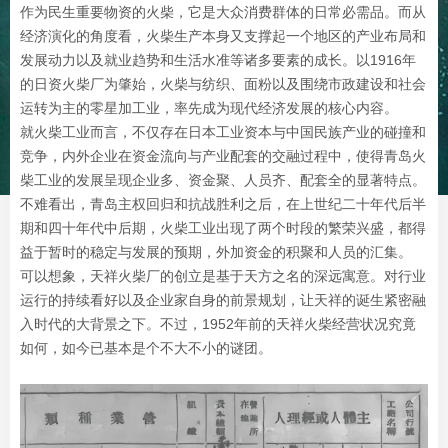
作为民生重要物资的火柴，它是大众消费群体的日常必需品。而从
经济演化的角度看，火柴生产本身又支撑起一个地区的产业布局和
发展动力以及就业趋势和生活水准等诸多要素的成长。以1916年
的日资火柴厂为肇始，火柴与纺织、面粉以及围绕市政建设和社会
运转为主的零星加工业，率先成为现代经济发展的核心内容。
就火柴工业而言，不仅存在日本工业资本与中国民族产业的碰撞和
竞争，内外企业在资金流向与产业配套的交融过程中，使得青岛火
柴工业的发展呈现企业多、资金聚、人员齐、配套全的显著特点。
不难看出，青岛主权回归和抗战胜利之后，在上世纪二十年代后半
期和四十年代中后期，火柴工业出现了两个时段的繁荣兴盛，都得
益于暂时的稳定与发展的预期，外加资金的积聚和人员的汇集。
可以想象，天祥火柴厂的创立是基于天方之名的深远寓意。对行业
运行的持续看好以及企业家自身的前景规划，让天祥的诞生紧密融
入时代的大背景之下。不过，1952年前的天祥火柴经营状况究竟
如何，如今已基本是个不大不小的谜团。