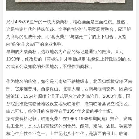
尺寸4.8x3.6厘米的一枚火柴商标，核心画面是三面红旗。显然，
这是特定年代的特殊印迹。文字的“临沧”与图案高度融合，应理解
为商标的组成部分。而“县火柴厂”与临沧二字的上下组合，又指
向“临沧县火柴厂”的企业名称。
早期的火柴商标，选取地名为产品的标记是通行的做法。直到
1993年，修改后的《商标法》才明确规定“县级以上行政区划的地
名或者公众知晓的外国地名，不得作为商标”。
作为地名的临沧，如今是云南省下辖地级市，北回归线横穿辖区南
部。它东连普洱、西接保山、北靠大理，西南与缅甸交界。因濒临
澜沧江，1954年原缅宁县正式更名时改为临沧县。2003年底，国
务院批准撤销临沧地区设立地级临沧市、撤销临沧县设立临翔区。
由此可知，临沧县的名称存在于1954年之后的半个世纪。
据有关资料记载，临沧火柴厂在1966-1968年期间建厂投产，隶属
县工业局，是地方国营经济的副食品、酿酒、粮油、农机、砖瓦等
核心生产性企业之一。上世纪七八十年代，是滇西的保山、临沧、