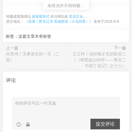
未经允许不得转载：
转载或复制请以
超链接形式
并注明出处
世说文丛
。
原文地址：
《张勇丨胶东辽东 双城西游（火花四章）》
发布于2026-6-9
标签：这篇文章木有标签
上一篇
下一篇
何美鸿丨无事发生的一天（二
王立玮丨须仰视才见的陈登三
章）
（《师恩如山60年——青岛二
中园丁追记》之十八）
评论
提交评论