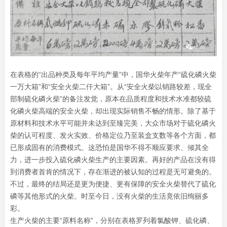
在表格的“出品种类及每年平均产量”中，国华火柴年产“硫化磷火柴
一万大箱”和“安全火柴二仟大箱”。从“安全火柴以销路较差，现全
部制硫化磷火柴”的备注发觉，原本在品质程度和技术水准都较硫
化磷火柴高端的安全火柴，却出现实际销售不畅的情形。除了基于
原材料和技术水平可能并未达到至臻完美，大众市场对于硫化磷火
柴的认可程度、发火实效、价格定位乃至装盒支数等各个方面，都
已形成固有的消费模式。这恐怕是国华不得不顺应要求、倾其全
力，进一步投入硫化磷火柴生产的主要因素。再好的产品在没有得
到消费者首肯的情况下，存在渐进的被认知的过程是无可避免的。
不过，最终的结局还是更为便捷、更有保障的安全火柴替代了硫化
磷等其他形式的火柴。时至今日，没有火柴的生活竟依旧绚丽多
彩。
生产火柴的主要“原料名称”，分别在表格罗列着氯酸钾、硫化磷、