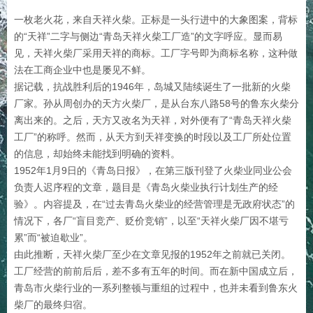
一枚老火花，来自天祥火柴。正标是一头行进中的大象图案，背标
的“天祥”二字与侧边“青岛天祥火柴工厂造”的文字呼应。显而易
见，天祥火柴厂采用天祥的商标。工厂字号即为商标名称，这种做
法在工商企业中也是屡见不鲜。
据记载，抗战胜利后的1946年，岛城又陆续诞生了一批新的火柴
厂家。孙从周创办的天方火柴厂，是从台东八路58号的鲁东火柴分
离出来的。之后，天方又改名为天祥，对外便有了“青岛天祥火柴
工厂”的称呼。然而，从天方到天祥变换的时段以及工厂所处位置
的信息，却始终未能找到明确的资料。
1952年1月9日的《青岛日报》，在第三版刊登了火柴业同业公会
负责人迟序程的文章，题目是《青岛火柴业执行计划生产的经
验》。内容提及，在“过去青岛火柴业的经营管理是无政府状态”的
情况下，各厂“盲目竞产、贬价竞销”，以至“天祥火柴厂因不堪亏
累”而“被迫歇业”。
由此推断，天祥火柴厂至少在文章见报的1952年之前就已关闭。
工厂经营的前前后后，差不多有五年的时间。而在新中国成立后，
青岛市火柴行业的一系列整顿与重组的过程中，也并未看到鲁东火
柴厂的最终归宿。