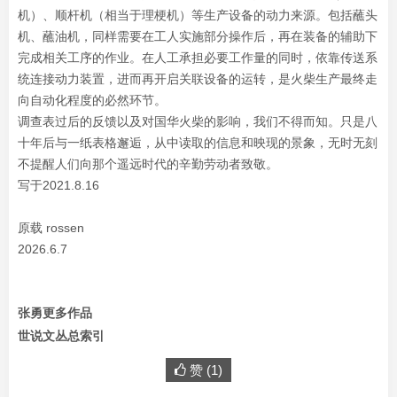
机）、顺杆机（相当于理梗机）等生产设备的动力来源。包括蘸头
机、蘸油机，同样需要在工人实施部分操作后，再在装备的辅助下
完成相关工序的作业。在人工承担必要工作量的同时，依靠传送系
统连接动力装置，进而再开启关联设备的运转，是火柴生产最终走
向自动化程度的必然环节。
调查表过后的反馈以及对国华火柴的影响，我们不得而知。只是八
十年后与一纸表格邂逅，从中读取的信息和映现的景象，无时无刻
不提醒人们向那个遥远时代的辛勤劳动者致敬。
写于2021.8.16
原载 rossen
2026.6.7
张勇更多作品
世说文丛总索引
赞 (
1
)