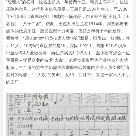
“经理人”的栏目，姓名王超凡、年龄四十三、籍贯山东牟平、住址
乐陵路六号。这些基本信息显示，王超凡是1904年生人。而1996
年9月30日《青岛晚报》刊载的一幅作品，作者标注是“王超凡（王
著智），八十二岁”。依此，王超凡出生是在1914年。调查表与纸
媒体的信息来源，应当说都十分可靠，但还是存有十年的差异。
紧接着，“调查表”对“职员技师人数”的记载是：职员10、技师5，共
计11人。10与5的直接累加是15，实际上的11，透露出10名职员
中至少有4人兼做技师。而在归属技师的5人中，至少还有那么一位
重量级人物是企业的技术“大拿”。以劳动密集型为产业特点的火柴
制造，生产者的竞争力仍需依靠掌握核心技能的专业人员支撑可谓
其时的标志。“工人数”的男40、女30，共计70，算是一家不大不小
的工厂。