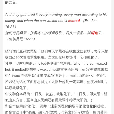
的含义。
And they gathered it every morning, every man according to his
eating: and when the sun waxed hot, it
melted
.（Exodus
16:21）
他们每日早晨，按着各人的饭量收取，日头一发热，就
消化
了。
（出埃及记 16:21）
整句话的直译意思是：他们每天早晨都会收集这些食物，每个人根
据自己的饮食需求来取用。当太阳变得炽热时，它便融化了。
其中，it即指吗哪，melted是“融化”的意思。when the sun waxed
hot, it melted这句中，waxed hot是古英语用法，意为“变得越来越
热”（wax 在这里是“逐渐变成”的意思）。
melted即“融化、熔化”。
所以这句话的字面意思就是：太阳升起到一定高度、热度增加时，
吗哪就融化了。
中文和合本译为：“日头一发热，就消化了。”（日头，即太阳，疑
似山东方言，至今山东民间还有用此词来称呼太阳的。）
和合本使用的“消化”一词并非通常所理解的肠胃消化食物的过程，
而是古汉语中“消融、融化”的意思，与英文的melt对应，用词带有