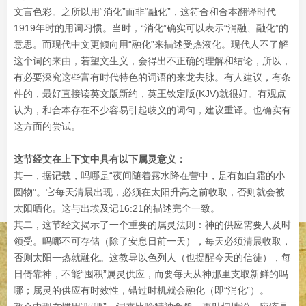
文言色彩。之所以用“消化”而非“融化”，这符合和合本翻译时代
1919年时的用词习惯。当时，“消化”确实可以表示“消融、融化”的
意思。而现代中文更倾向用“融化”来描述受热液化。现代人不了解
这个词的来由，若望文生义，会得出不正确的理解和结论，所以，
有必要深究这些富有时代特色的词语的来龙去脉。有人建议，有条
件的，最好直接读英文版新约，英王钦定版(KJV)就很好。有观点
认为，和合本存在不少容易引起歧义的词句，建议重译。也确实有
这方面的尝试。
这节经文在上下文中具有以下属灵意义：
其一，据记载，吗哪是“夜间随着露水降在营中，是有如白霜的小
圆物”。它每天清晨出现，必须在太阳升高之前收取，否则就会被
太阳晒化。这与出埃及记16:21的描述完全一致。
其二，这节经文揭示了一个重要的属灵法则：神的供应需要人及时
领受。吗哪不可存储（除了安息日前一天），每天必须清晨收取，
否则太阳一热就融化。这教导以色列人（也提醒今天的信徒），每
日倚靠神，不能“囤积”属灵供应，而要每天从神那里支取新鲜的吗
哪；属灵的供应有时效性，错过时机就会融化（即“消化”）。