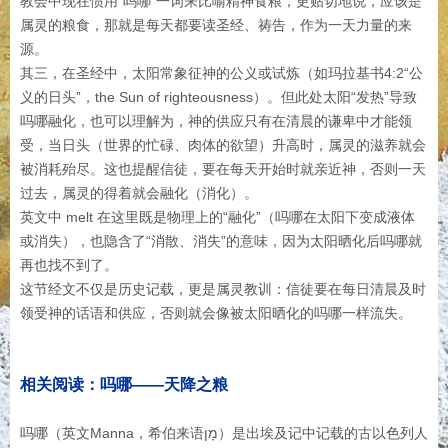
教会中现在惯用“吗哪”一词来比喻精神食粮，更贴切地说，应该是
属灵的粮食，那就是每天都要读圣经、祷告，作为一天力量的来
源。
其三，在圣经中，太阳常象征神的公义或试炼（如玛拉基书4:2“公
义的日头”，the Sun of righteousness）。但此处太阳“发热”导致
吗哪融化，也可以理解为，神的供应只有在清晨的谦卑中才能领
受，当日头（世界的忙碌、肉体的欲望）升高时，属灵的滋养就会
被消耗殆尽。这也提醒信徒，要在每天开始时就亲近神，否则一天
过去，属灵的得着就会融化（消化）。
英文中 melt 在这里既是物理上的“融化”（吗哪在太阳下变成液体
或消失），也隐含了“消散、消失”的意味，因为太阳晒化后吗哪就
再也找不到了。
这节经文不仅是历史记载，更是属灵教训：信徒要在每日清晨及时
领受神的话语和供应，否则就会像被太阳晒化的吗哪一样流失。
相关阅读：吗哪——天降之粮
吗哪（英文Manna，希伯来语מָן）是出埃及记中记载的古以色列人