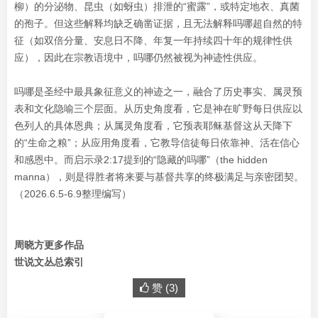
柳）的分泌物、昆虫（如蚜虫）排泄的“蜜露”，或特定地衣、真菌
的孢子。但这些解释均缺乏确凿证据，且无法解释吗哪超自然的特
征（如双倍分量、安息日不降、年复一年持续四十年的规律性供
应），因此在宗教语境中，吗哪仍然被视为神迹性供应。
吗哪是圣经中最具象征意义的神迹之一，融合了历史事实、属灵预
表和文化隐喻三个层面。从历史角度看，它是神在旷野每日供应以
色列人的具体恩典；从属灵角度看，它预表耶稣基督这从天降下
的“生命之粮”；从应用角度看，它教导信徒每日依靠神、活在信心
和感恩中。而启示录2:17提到的“隐藏的吗哪”（the hidden
manna），则是得胜者将来要与基督共享的终极满足与亲密团契。
（2026.6.5-6.9整理编写）
周晓方更多作品
世说文丛总索引
赞 (
3
)