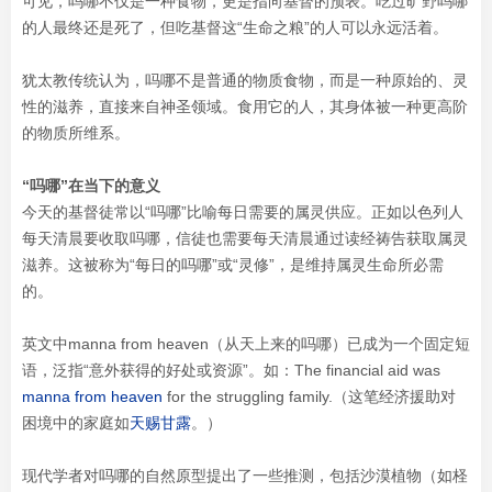
可见，吗哪不仅是一种食物，更是指向基督的预表。吃过旷野吗哪
的人最终还是死了，但吃基督这“生命之粮”的人可以永远活着。
犹太教传统认为，吗哪不是普通的物质食物，而是一种原始的、灵
性的滋养，直接来自神圣领域。食用它的人，其身体被一种更高阶
的物质所维系。
“吗哪”在当下的意义
今天的基督徒常以“吗哪”比喻每日需要的属灵供应。正如以色列人
每天清晨要收取吗哪，信徒也需要每天清晨通过读经祷告获取属灵
滋养。这被称为“每日的吗哪”或“灵修”，是维持属灵生命所必需
的。
英文中manna from heaven（从天上来的吗哪）已成为一个固定短
语，泛指“意外获得的好处或资源”。如：The financial aid was
manna from heaven
for the struggling family.（这笔经济援助对
困境中的家庭如
天赐甘露
。）
现代学者对吗哪的自然原型提出了一些推测，包括沙漠植物（如柽