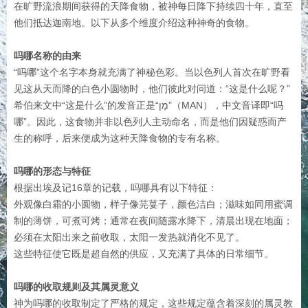
在旷野流浪期间获得的天降食物，被神每日降下持续四十年，直至
他们抵达迦南地。以下从多个维度介绍这种神奇的食物。
吗哪名称的由来
“吗哪”这个名字本身就充满了神秘色彩。当以色列人首次在旷野看
见这从天而降的白色小圆物时，他们彼此对问道：“这是什么呢？”
希伯来文中“这是什么”的发音正是“מָן”（MAN），中文音译即“吗
哪”。因此，这食物并非以色列人主动命名，而是他们因疑惑而产
生的称呼，后来便成为这种天降食物的专有名称。
吗哪的形态与特征
根据出埃及记16章的记载，吗哪具有以下特征：
外观像白霜的小圆物，样子像芫荽子，颜色洁白；滋味如同用蜜调
制的薄饼，可煮可烤；通常在夜间随露水降下，清晨出现在地面；
必须在太阳出来之前收取，太阳一发热就消化不见了。
这些特征使它既是超自然的供应，又充满了具体的日常细节。
吗哪的收取规则及其属灵意义
神为吗哪的收取制定了严格的规定，这些规定蕴含着深刻的属灵教