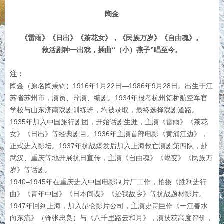
陶金
《雷雨》《日出》《茶花女》，《民族万岁》《自由魂》。
救活剧种一出戏，插曲“（小）燕子”唱至今。
注：
陶金（原名陶秉钧）1916年1月22日—
1986年9月28日。出生于江
苏省苏州市，演员、导演、编剧。1934年报考杭州笕桥航空军官
学校与山东济南戏剧训练班，均被录取，最终选择戏剧道路。
1935年加入中国旅行剧团，开始话剧生涯，主演《雷雨》《茶花
女》《日出》等经典剧目。1936年主演首部电影《黄浦江边》，
正式进入影坛。1937年抗战爆发后加入上海救亡演剧第四队，赴
武汉、重庆等地开展抗日宣传，主演《自由魂》《蜕变》《民族万
岁》等话剧。
1940–1945年在重庆进入中国电影制片厂工作，拍摄《胜利进行
曲》《青年中国》《日本间谍》《还我故乡》等抗战题材影片。
1947年回到上海，加入昆仑影片公司，主演史诗巨作《一江春水
向东流》（饰张忠良）与《八千里路云和月》，演技获高度评价，