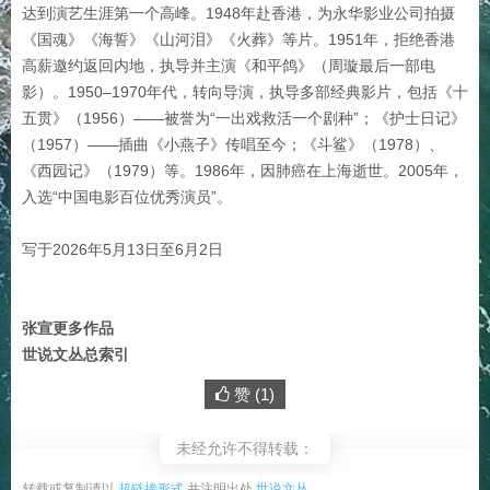
达到演艺生涯第一个高峰。
1948年赴香港，为永华影业公司拍摄
《国魂》《海誓》《山河泪》《火葬》等片。1951年，拒绝香港
高薪邀约返回内地，执导并主演《和平鸽》（周璇最后一部电
影）。1950–1970年代，转向导演，执导多部经典影片，包括《十
五贯》（1956）——被誉为“一出戏救活一个剧种”；《护士日记》
（1957）——插曲《小燕子》传唱至今；《斗鲨》（1978）、
《西园记》（1979）等。1986年，因肺癌在上海逝世。
2005年，
入选“中国电影百位优秀演员”。
写于2026年5月13日至6月2日
张宣更多作品
世说文丛总索引
赞 (
1
)
未经允许不得转载：
转载或复制请以
超链接形式
并注明出处
世说文丛
。