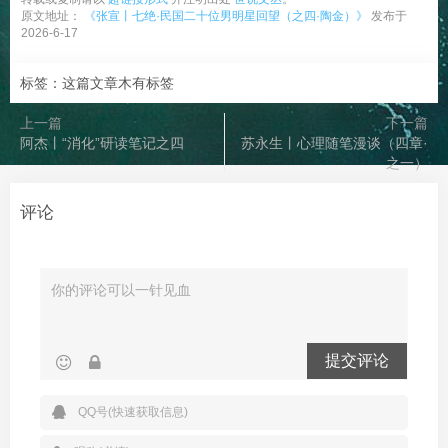
原文地址：
《张宣丨七绝·民国二十位男明星回望（之四·陶金）》
发布于
2026-6-17
标签：这篇文章木有标签
上一篇
下一篇
阿杰丨“消化”研读笔记之四
苏永生丨心理随笔漫谈（四章·
之一）
评论
提交评论