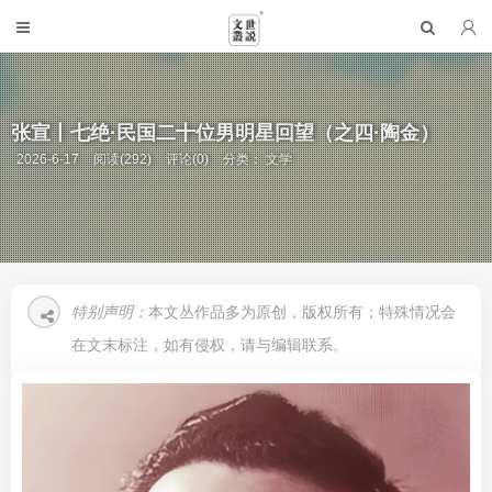
张宣丨七绝·民国二十位男明星回望（之四·陶金）
2026-6-17
阅读(292)
评论(0)
分类：
文学
特别声明：
本文丛作品多为原创，版权所有；特殊情况会
在文末标注，如有侵权，请与编辑联系。