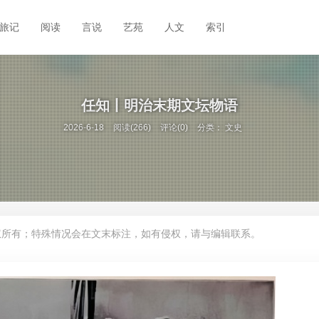
旅记
阅读
言说
艺苑
人文
索引
任知丨明治末期文坛物语
2026-6-18
阅读(266)
评论(0)
分类：
文史
权所有；特殊情况会在文末标注，如有侵权，请与编辑联系。