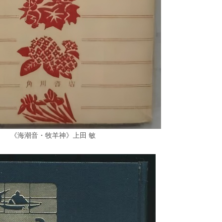
《海潮音・牧羊神》上田 敏