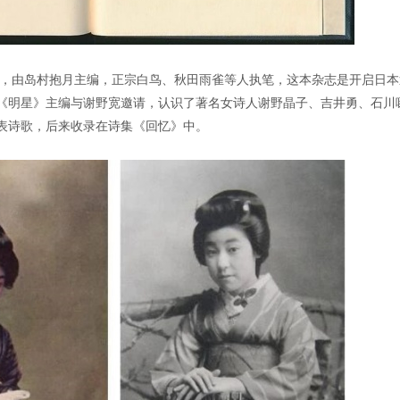
复刊，由岛村抱月主编，正宗白鸟、秋田雨雀等人执笔，这本杂志是开启日本
《明星》主编与谢野宽邀请，认识了著名女诗人谢野晶子、吉井勇、石川
表诗歌，后来收录在诗集《回忆》中。