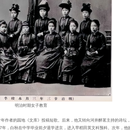
明治时期女子教育
秋向青年作者的园地《文库》投稿短歌。后来，他又转向河井醉茗主持的诗坛
37年，白秋在中学毕业前夕退学进京，进入早稻田英文科预科。次年，他