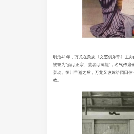
明治41年，万龙在杂志《文艺俱乐部》主办
被誉为“酒は正宗、芸者は萬龍”，名气传
轰动。恒川早逝之后，万龙又改嫁给冈田信
教。