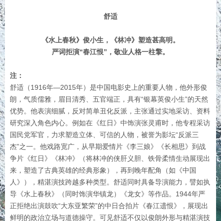
舒适
《水上春秋》俊小生，《林冲》塑造甚高明。
严词拒演“春江恨”，敬业人格一柱擎。
注：
舒适（1916年—2015年）是中国电影史上的重要人物，他外形俊
朗，气质儒雅，眉目清秀、五官端正，具有“银幕英俊小生”的天然
优势。他表演细腻，反对简单丑化反派，主张通过实地采访、资料
研究深入角色内心。例如在《红日》中饰演张灵甫时，他专程采访
国民党军官，力求塑造立体、可信的人物，被誉为影坛“反派三
杰”之一。他戏路宽广，从早期爱情片《李三娘》《长相思》到战
争片《红日》《林冲》（将林冲的侠肝义胆、铁骨柔情生动展现出
来，塑造了古典英雄的经典形象），再到晚年配角（如《中国
人》），精湛演技跨越多种类型。舒适同时具备导演能力，譬如执
导《水上春秋》（同时饰演华镇龙）《龙女》等作品。1944年严
正拒绝出演鼓吹“大东亚繁荣”的中日合拍片《春江遗恨》，展现出
鲜明的政治立场与道德操守。可见舒适不仅以俊朗外形与精湛演技