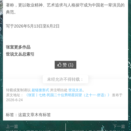
著称，更以敬业精神、艺术追求与人格操守成为中国老一辈演员的
典范。
写于2026年5月13日至6月2日
张宣更多作品
世说文丛总索引
赞 (
1
)
未经允许不得转载：
转载或复制请以
超链接形式
并注明出处
世说文丛
。
原文地址：
《张宣丨七绝·民国二十位男明星回望（之十一·舒适）》
发布于
2026-6-24
标签：这篇文章木有标签
上一篇
下一篇