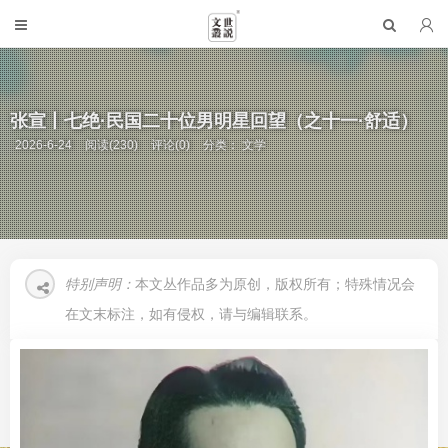
张宣丨七绝·民国二十位男明星回望（之十一·舒适）
2026-6-24
阅读(230)
评论(0)
分类：
文学
特别声明：
本文丛作品多为原创，版权所有；特殊情况会
在文末标注，如有侵权，请与编辑联系。