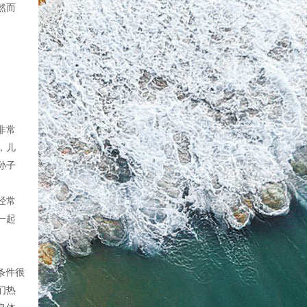
然而
非常
，儿
孙子
经常
一起
。
条件很
们热