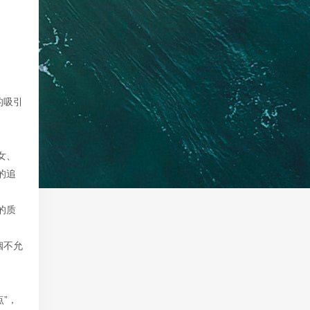
的吸引
女、
的追
的质
姻不允
”，