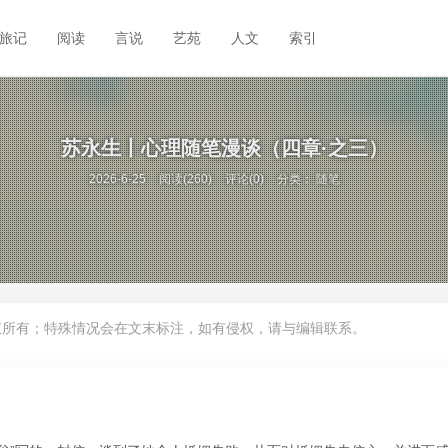
旅记
阅读
言说
艺苑
人文
索引
苏永生丨心理随笔漫谈（四章·之三）
2026-6-25
阅读(260)
评论(0)
分类：
随笔
权所有；特殊情况会在文末标注，如有侵权，请与编辑联系。