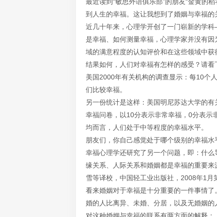
最近读到“敏思外语俱乐部”的朋友“金黄的
到人生的幸福。这让我想到了婚姻与幸福的
近几十年来，心理学开创了一门崭新的学科
是幸福、如何测量幸福，心理学家并没有因
域的满意程度的认知评价和在这些领域中获
结果如何，人们对幸福有怎样的感受？请看
美国2000年有关机构的调查显示：每10
们比较幸福。
另一份统计是这样：美国明尼苏达大学的有关研
幸福问卷，以10分表示非常幸福，0分表示
均而言，人们处于中等程度的幸福水平。
朋友们，你自己感觉处于哪个级别的幸福水
幸福心理学还研究了另一个问题，即：什么
缘关系、人际关系和婚姻都是幸福的重要来源（
雪等译校，中国轻工业出版社，2008年1月
看来婚姻对于幸福是十分重要的一件事情了。这
婚的人比离异、未婚、分居，以及无婚姻的
对这种婚姻与幸福的联系有两方面的解释：