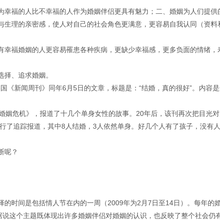
为幸福的人比不幸福的人作为婚姻伴侣更具有魅力；二、婚姻为人们提供
与生理的亲密感，使人对自己的社会角色更满意，更容易自我认同（资料
有幸福婚姻的人更容易罹患各种疾病，更缺少幸福感，更多负面的情绪，
选择、追求婚姻。
美国《新闻周刊》同年6月5日的文章，标题是：“结婚，真的很好”。内容
《婚姻危机》，报道了十几个单身女性的故事。20年后，该刊再次把目光对
进行了追踪报道，其中8人结婚，3人依然单身。好几个人有了孩子，没有
断呢？
选择的时间是包括情人节在内的一周（2009年为2月7日至14日）。每年的
，据说这个主题既体现出许多婚姻伴侣对婚姻的认识，也反映了整个社会仍