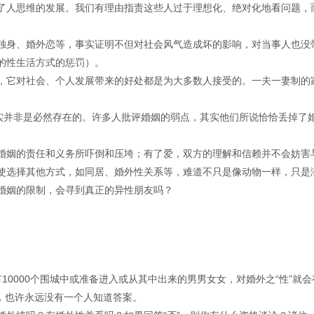
了人思维的发展。我们有理由指责这些人过于理想化、绝对化地看问题，
独身、婚外恋等，事实证明不但对社会风气造成坏的影响，对当事人也没
的性生活方式的惩罚）。
，它对社会、个人发展带来的好处都是为大多数人接受的。一夫一妻制的
其实并非是必然存在的。许多人批评婚姻的弱点，其实他们所说恰恰丢掉了
婚姻的责任和义务所吓倒和压垮；有了爱，双方的理解和信赖并不会妨害
使选择其他方式，如同居、婚外性关系等，难道不只是像动物一样，只是
婚姻的限制，会寻到真正的异性朋友吗？
。有10000个围城中或准备进入或从其中出来的男男女女，对婚外之“性”就会
错，也许永远没有一个人知道答案。