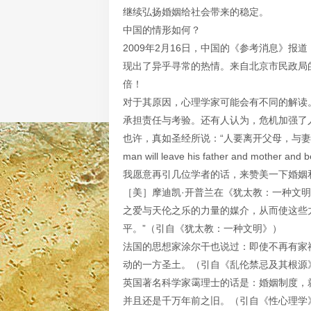
继续弘扬婚姻给社会带来的稳定。
中国的情形如何？
2009年2月16日，中国的《参考消息》
现出了异乎寻常的热情。来自北京市民政局的
倍！
对于其原因，心理学家可能会有不同的解读
承担责任与考验。还有人认为，危机加强了
也许，真如圣经所说：“人要离开父母，与妻子连合
man will leave his father and mother and b
我愿意再引几位学者的话，来赞美一下婚姻
［美］摩迪凯·开普兰在《犹太教：一种文
之爱与天伦之乐的力量的媒介，从而使这些
平。”（引自《犹太教：一种文明》）
法国的思想家涂尔干也说过：即使不再有家
动的一方圣土。（引自《乱伦禁忌及其根源
英国著名科学家霭理士的话是：婚姻制度，
并且还是千万年前之旧。（引自《性心理学