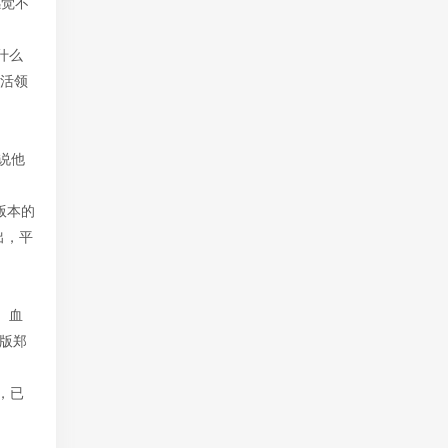
感觉不
什么
生活领
说他
版本的
出，平
、血
文版郑
，已