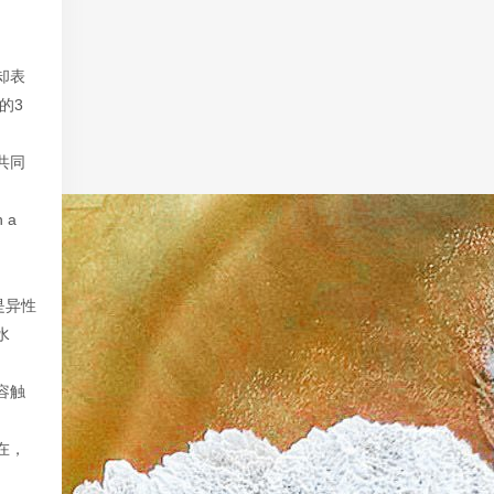
却表
的3
共同
 a
是异性
水
容触
在，