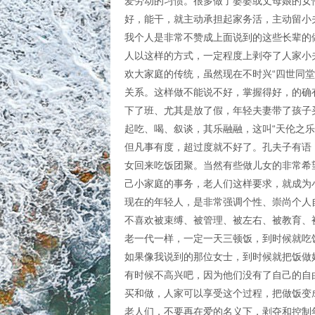
爱劳动的习惯。很多做了婆婆或丈母娘的女
好，能干，就主动承担起家务活，主动留小
我个人是非常不赞成上面说到的这些长辈的
人以这样的方式，一定程度上剥夺了人家小
欢大家庭的传统，虽然现在不时兴“四世同
关系。这样做不能说不好，掌握得好，的确
下了班、尤其是放了假，年轻夫妻带了孩子
起吃、喝、叙谈，其乐融融，这叫“天伦之乐
但凡事有度，超过度就不好了。孔夫子有语
女回来吃饭团聚。当然有些做儿女的非常希
己小家庭的事务，老人们这样要求，就成为
现在的年轻人，是非常强调个性、崇尚个人
不喜欢被束缚、被管理、被左右、被教育、
老一代一样，一定一天三顿饭，到时候就吃
如果像我说到的那位女士，到时候就把饭做好
有时候不高兴吧，因为他们没有了自己的自
买和做，人家可以享受这个过程，把做饭变
老人们，不要再在爱的名义下，剥夺和控制