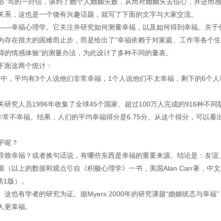
稻谷”写的一封信，谈到了她个人婚姻失败，从而对婚姻失去信心，并进而
关系，这也是一个饶有兴趣话题，就写了下面的文字与大家交流。
——幸福心理学。它关注并研究如何测量幸福，以及如何得到幸福。关于
为存在很大的困难而止步，而是给出了“幸福依赖于对家庭、工作等各个
得的情感体验”的测量办法，为此设计了多种不同的量表。
下面这两个统计：
个人中，平均有3个人说他们非常幸福，1个人说他们不太幸福，剩下的6个人
究人员1996年收集了全球45个国家、超过100万人完成的916种不同
非常不幸福。结果，人们的平均幸福得分是6.75分。从这个得分，可以看
平呢？
导致幸福？或者换句话说，有哪些东西是幸福的重要来源。结论是：友谊
以上的数据和观点引自《积极心理学》一书，美国Alan Carr著，中
第1版）。
也有学者的研究为证。据Myers 2000年的研究课题“婚姻状态与幸福”
人更幸福。