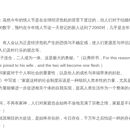
报道：虽然今年的情人节是在全球经济危机的背景下度过的，但人们对于结婚
数字，预约在今年情人节这一天登记的新人达到了2000对，几乎是去年
。有人会认为正是经济危机产生的恐惧与不确定感，使人们更愿意与伴侣
人们及时行乐的观念等。
，二人成为一体。这是极大的奥秘。”（以弗所书，For this reason
e joined to his wife，and the two will become one flesh.）
和家庭对于个人和社会的重要性，以及给人的成长与幸福带来的好处。
明》中写道：“家庭这样的社会制度应该是一种组织人类本性的力量，尤其
力量能够进一步促进相关个体的自我实现，提高人类生活作为一个整体的
祠，不再有家神，人们对家庭也会始终不渝地充满了宗教之情，家庭是不
》）
就其纲目的大处说，是始终存在的，今日存在，千万年之后怕还一样的存
》）