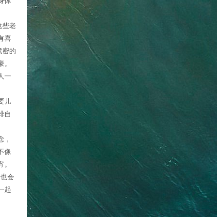
身体
这些老
有喜
紧密的
豪。
人一
要儿
排自
念，
不像
宵。
们也会
一起