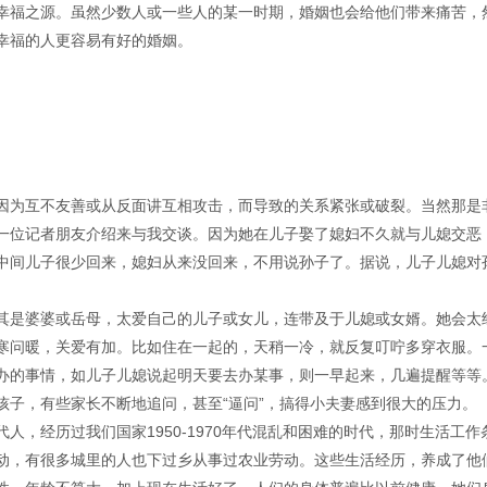
幸福之源。虽然少数人或一些人的某一时期，婚姻也会给他们带来痛苦，
幸福的人更容易有好的婚姻。
因为互不友善或从反面讲互相攻击，而导致的关系紧张或破裂。当然那是
一位记者朋友介绍来与我交谈。因为她在儿子娶了媳妇不久就与儿媳交恶
中间儿子很少回来，媳妇从来没回来，不用说孙子了。据说，儿子儿媳对
其是婆婆或岳母，太爱自己的儿子或女儿，连带及于儿媳或女婿。她会太
寒问暖，关爱有加。比如住在一起的，天稍一冷，就反复叮咛多穿衣服。
办的事情，如儿子儿媳说起明天要去办某事，则一早起来，几遍提醒等等
孩子，有些家长不断地追问，甚至“逼问”，搞得小夫妻感到很大的压力。
人，经历过我们国家1950-1970年代混乱和困难的时代，那时生活工作
动，有很多城里的人也下过乡从事过农业劳动。这些生活经历，养成了他