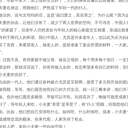
性，年龄不算大，加上现在生活好了，人们的身体普遍比以前健康。她们
夫妻在身边，照顾他们，俨然成了年轻一代的仆人。
做法的。说句文绉绉的话，这是“虽曰爱之，其实害之”。为什么呢？因为
夫妻的自由，让他们没有了，或少了两人世界的空间。不可讳言，中国人
堂”的家庭了，但老年人仍然喜欢与年轻人的核心家庭交互相通，形成比较
有利于两代人的和谐。我们中国人，尤其是许多老年人，也以此为乐为自
买了东西，来看望老人，做老人的，提前准备了宴会所需的材料，一大家
”。
：过犹不及。有些家庭中做父母、做岳父母的，每个周末每个假日，一定
望这样，那就没话说了。但有些做儿女的，肯定希望多有自己的时间，安
小夫妻的负担了。
自由的一代人。他们通过各种媒介尤其是互联网，接受了多元和开放的观
被照顾，等等。他们愿意按照自己的方式生活。就一日三餐来讲，他们并
饭。也许他们愿意多睡觉，早饭可以不吃。玩得高兴了，晚饭可能变成夜
了，等年轻人来吃，小夫妻“享受”是享受了，有“仆人”照顾，但我想他
由。比如，他们想自己安排吃什么、如何吃、什么时候吃。或者，小夫妻
成感情交流的载体。你来代庖，人家失掉了机会。
年轻人吧，多给小夫妻一些自由空间！