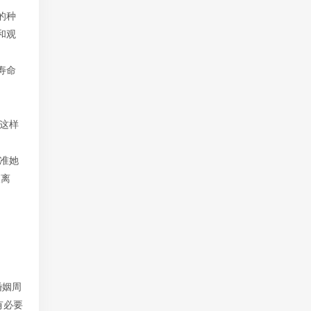
的种
和观
寿命
是这样
准她
人离
婚姻周
有必要