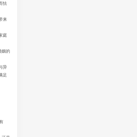
而怯
带来
家庭
婚姻的
与异
满足
有