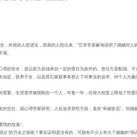
堡垒，外面的人想进去，里面的人想出来。”它非常形象地说明了婚姻对人
不满。
心理的安全，是以双方必须承担一定的责任为条件的。责任方是配偶、子
米油盐，抚养子女，以及其它家庭事务挤占了对事业的追求、对个人兴趣
的需要。生理需求被限制在一个人，年复一年，在很大程度上降低了性爱
友的交往。据心理学家研究，人在追求异性方面，喜欢“单婚多恋”。但婚
爱情的坟墓”。
“弱点”的万全之策呢？事实证明是没有的，可能有不少人夸大了婚姻的“弱点