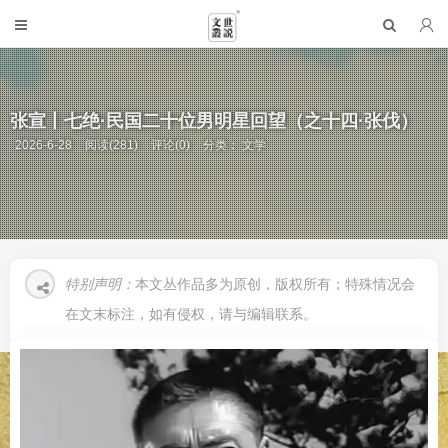
张宣丨七绝·民国二十位男明星回望（之十四·张伐）
2026-6-28
阅读(281)
评论(0)
分类：
文学
特别声明：
本文丛作品多为原创，版权所有；特殊情况会
在文末标注，如有侵权，请与编辑联系。