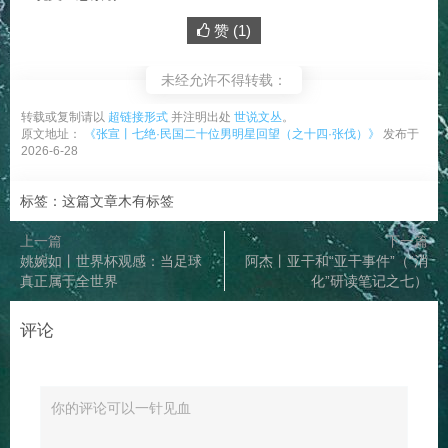
赞 (
1
)
未经允许不得转载：
转载或复制请以
超链接形式
并注明出处
世说文丛
。
原文地址：
《张宣丨七绝·民国二十位男明星回望（之十四·张伐）》
发布于
2026-6-28
标签：这篇文章木有标签
上一篇
下一篇
姚婉如丨世界杯观感：当足球
阿杰丨亚干和“亚干事件”（“消
真正属于全世界
化”研读笔记之七）
评论