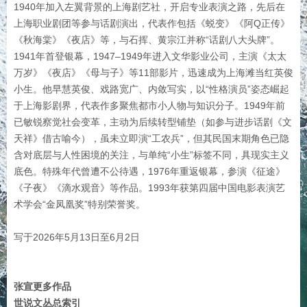
1940年加入左翼背景的上海剧艺社，开启专业表演之路，先后在
上海职业剧团等参与话剧演出，代表作包括《蜕变》《阿Q正传》
《秋海棠》《夜店》等，与石挥、黄宗江并称“话剧八大头牌”。
1941年首登银幕，‌1947–1949年进入文华影业公司，主演《太太
万岁》《夜店》《母与子》等11部影片，迅速成为上海滩当红英俊
小生‌。他早慧英俊、戏路宽广、内敛写实，以“性格演员”姿态崛起
于上海影剧界，代表作多聚焦都市小人物与知识分子。‌‌1949年前
已敏锐察觉社会变革，‌主动为后续转型铺垫‌（如参与进步话剧《文
天祥》借古喻今），虽未立即演“工农兵”，但其民国末期角色已隐
含对底层与人性困境的关注，‌与单纯“小生”标签不同，具现实主义
底色‌。特殊年代曾遭不公待遇，1976年重返银幕，参演《征途》
《子夜》《滴水观音》等作品。1993年获第四届中国电影表演艺
术学会“金凤凰奖”特别荣誉奖。
写于2026年5月13日至6月2日
张宣更多作品
世说文丛总索引