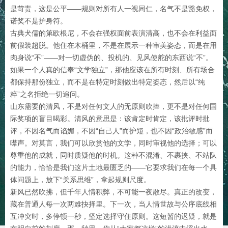
是苛责，这是公平——规则对所有人一视同仁，名气不是豁免权，
诺奖不是护身符。
古典犬儒的第欧根尼，不会在强权面前表演清高，也不会在利益面
前假装超脱。他住在木桶里，不是在展示一种审美姿态，而是在用
肉身说“不”——对一切虚伪的、投机的、见风使舵的东西说“不”。
如果一个人真的信奉“文学独立”，那他应该在所有时刻、所有场合
都保持那份独立，而不是在特定时刻做出特定姿态，然后以“纯
粹”之名拒绝一切追问。
山东需要的清风，不是对任何文人的无原则吹捧，更不是对任何国
际奖项的盲目喝彩。清风的意思是：该肯定时肯定，该批评时批
评，不因名气而谄媚，不因“自己人”而护短，也不因“政治敏感”而
噤声。对莫言，我们可以欣赏他的文学，同时审视他的选择；可以
尊重他的成就，同时质疑他的时机。这种不混淆、不裹挟、不站队
的能力，恰恰是我们这片土地最匮乏的——它要求我们在每一个具
体问题上，放下“关系思维”，拿起规则尺度。
新风已然吹拂，但千年人情积弊，不可能一夜散尽。真正的改变，
藏在普通人每一次两难抉择里。下一次，当人情世故与公序底线相
互冲突时，多停顿一秒，坚定选择守住原则。这短暂的迟疑，就是