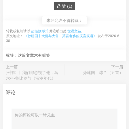
赞 (
1
)
未经允许不得转载：
转载或复制请以
超链接形式
并注明出处
世说文丛
。
原文地址：
《孙建国丨犬儒与犬鲁—莫言老乡的疯言疯语》
发布于2026-6-
30
标签：这篇文章木有标签
上一篇
下一篇
张祚臣丨我们都忽视了他，马
孙建国丨球兰（五首）
尔科·鲁比奥与《沉沦年代》
评论