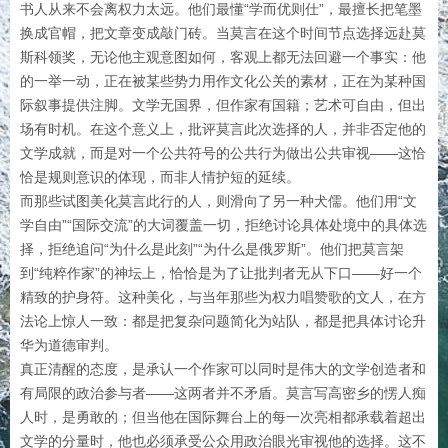
书人从来不会离权力太远。他们最懂“学而优则仕”，最擅长把笔墨
换成官帽，把文章变成敲门砖。当莫言在这个时间节点选择远赴莫
斯科领奖，无论他主观意图如何，客观上都无法回避一个事实：他
的一举一动，正在被某些势力用作文化公关的素材，正在为某种国
际叙事提供注脚。文学无国界，但作家有国籍；艺术可自由，但出
场有时机。在这个意义上，批评莫言此次选择的人，并非否定他的
文学成就，而是对一个公共符号的公共行为做出公共审视——这恰
恰是规则意识的体现，而非人情护短的延续。
而那些试图美化莫言此行的人，则滑向了另一种犬儒。他们用“文
学自由”“国际交流”的大词覆盖一切，拒绝讨论具体处境中的具体选
择，拒绝追问“为什么是此刻”“为什么是俄罗斯”。他们把莫言架
到“纯粹作家”的神坛上，恰恰是为了让批判者无从下口——好一个
精致的护身符。这种美化，与当年那些为权力唱赞歌的文人，在方
法论上惊人一致：都是把复杂问题简化为站队，都是把具体讨论升
华为道德审判。
真正清醒的态度，是承认一个作家可以同时是伟大的文学创造者和
有局限的政治参与者——这两者并不矛盾。莫言写高密乡的愣人痴
人时，是勇敢的；但当他在国际舞台上的每一次亮相都承载着超出
文学的分量时，他也必须承受公众用政治眼光审视他的选择。这不