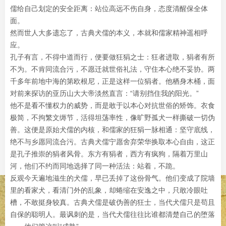
儒给自己划定的安全距离：站位高远不伤自身，态度清醒保全体
面。
然而世人大多遗忘了，古典犬儒的本义，本就和儒家精神遥相呼
应。
孔子有言，不得中道而行，便要做狂狷之士：狂者进取，狷者有所
不为。不肯同流合污，不愿迁就世俗礼法，守住本心绝不妥协。两
千多年前地中海的第欧根尼，正是这样一位狷者。他栖身木桶，面
对前来探访的亚历山大大帝淡然直言：“请别挡住我的阳光。”
他不是看不懂权力的威势，而是敢于以本心对抗世俗的矫饰。衣食
极简，不拘繁文缛节，活得坦荡率性，像旷野孤犬一样撕破一切伪
善。这便是原始犬儒的内核，和儒家的狂狷一脉相通：坚守底线，
绝不与乡愿同流合污。古典犬儒宁愿舍弃荣华换取本心自由，这正
是孔子推崇的狷者风骨。东方有狷者，西方有疯狗，隔着万里山
河，他们不约而同地选择了同一种活法：站着，不跪。
反观今天遍地滋生的犬儒，早已丢掉了这份骨气。他们变成了院墙
里的看家犬，看清门外的乱象，却蜷缩在安逸之中，只敢冷眼吐
槽，不敢挺身较真。古典犬儒是破伪善的狂士，当代犬儒只是苟且
自保的聪明人。最讽刺的是，当代犬儒往往比谁都清楚自己的堕落