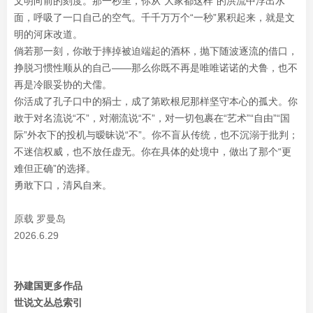
文明向前的刻度。那一秒里，你从“大家都这样”的洪流中浮出水
面，呼吸了一口自己的空气。千千万万个“一秒”累积起来，就是文
明的河床改道。
倘若那一刻，你敢于摔掉被迫端起的酒杯，抛下随波逐流的借口，
挣脱习惯性顺从的自己——那么你既不再是唯唯诺诺的犬鲁，也不
再是冷眼妥协的犬儒。
你活成了孔子口中的狷士，成了第欧根尼那样坚守本心的孤犬。你
敢于对名流说“不”，对潮流说“不”，对一切包裹在“艺术”“自由”“国
际”外衣下的投机与暧昧说“不”。你不盲从传统，也不沉溺于批判；
不迷信权威，也不放任虚无。你在具体的处境中，做出了那个“更
难但正确”的选择。
勇敢下口，清风自来。
原载 罗曼岛
2026.6.29
孙建国更多作品
世说文丛总索引