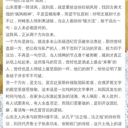
——他们管这叫“成熟”。
山东需要一阵清风，说到底，就是重拾这份狂狷风骨，找回古典犬
儒的“疯狗精神”。不是蛮横闹事，而是守住原则：对明文规则寸步
不让，对畸形人情剥离滤镜，当众人都劝你“随大流”，敢于说出一
句：众人未必都是对的。
这阵风，正从两个方向吹来。
一个方向是政坛。接连多名山东籍违纪官员被依法查处，那些曾经
盘踞一方、把公权当私产的人，终于尝到了法治的牙齿。权力归于
法治，不再是一句空话。当人情网的节点逐个被剪断，规则才真正
从纸上站起来。这些落马的官员，曾经也是酒桌上最会“来事”的
人，曾经也是人情链上最坚固的一环。他们的倒下，恰恰证明了那
条链子并非牢不可破。
另一个方向，是文坛。莫言赴莫斯科领取国际奖项，在俄罗斯文学
的殿堂里接受致敬。这本该是一次纯粹的文学事件，却因其发生的
时间与地点，在家乡山东激起复杂的涟漪。有人喝彩，有人批判，
有人试图美化，有人全盘否定。而我们需要做的，是剖开这团乱
麻，看清每一种态度背后的逻辑。
山东文人向来与权势纠缠不清。从孔子“沽之哉，沽之哉”的待价而
沽，到历代齐鲁士子热衷功名、依附权门的传统，这片土地上的读