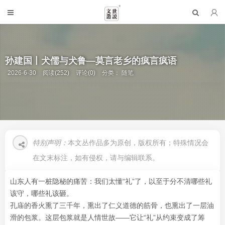
孙建国丨犬儒与犬鲁—莫言老乡的疯言疯语
2026-6-30
阅读(252)
评论(0)
分类：
随笔
特别声明：
本文丛作品多为原创，版权所有；特殊情况会
在文末标注，如有侵权，请与编辑联系。
山东人有一桩隐秘的痛苦：我们太懂“礼”了，以至于分不清哪些礼
该守，哪些礼该砸。
孔庙的香火熏了三千年，熏出了仁义道德的筋骨，也熏出了一层油
滑的包浆。这层包浆就是人情世故——它让“礼”从约束变成了筹