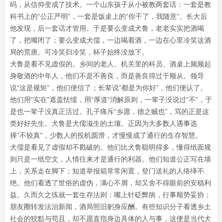
码，从信仰变成了技术。一个山东孩子从小被教两套话：一套是教
科书上的“公正严明”，一套是饭桌上的“你干了，我随意”。长大后
他发现，后一套话才管用。于是要么变成犬鲁，老老实实把酒喝
了，把嘴闭了；要么变成犬儒，一边喝着酒，一边在心里冷笑这酒
局的荒唐。可冷笑归冷笑，杯子始终没放下。
犬鲁是看不见虚假的。乡间的老人、机关里的科员、酒桌上频频起
身敬酒的中年人，他们不是不善良，而是善良得过于顺从。领导
说“这是规矩”，他们便信了；长辈说“都是为你好”，他们便认了。
他们用“实在”遮盖怯懦，用“厚道”消解原则，一辈子没说过“不”，于
是也一辈子没真正活过。孔子痛斥“乡愿，德之贼也”，骂的正是这
类好好先生。犬鲁是犬儒滋生的土壤。正因为大多数人遇事选
择“不较真”，少数人的投机圆滑，才慢慢成了通行的生存智慧。
犬儒是看见了虚假却不戳破的。他们比犬鲁聪明得多，懂得纸面规
则只是一纸空文，人情往来才是通行的利器。他们知道公正写在墙
上，关系走在脚下；知道举报箱常常闲置，登门送礼的人络绎不
绝。他们看透了世俗的虚伪，满心不屑，却又舍不得眼前的安稳利
益。久而久之练就一套生存法则：嘴上针砭弊病，行事顺势妥协；
朋友圈转发法治新闻，酒局照旧躬身应酬。有些知识分子看透乡土
社会的狡黠与苟且，却不愿直指身边具体的人与事，这便是当代犬