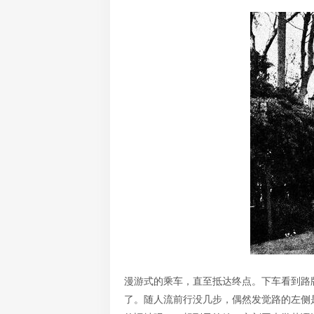
漫游式的乘车，直至抵达终点。下车看到路
了。随人流前行没几步，偶然发觉路的左侧