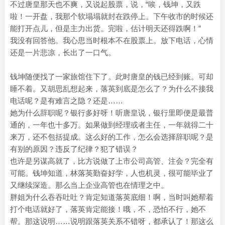
不过唐皇那天也不爽，又说起股票，说，“唉，钱坤，又跌
啦！一开盘，我那个软塌塌就封在跌停上。下午收市的时候还
能打开点儿，但是主力出货。完啦，估计明天还得跌啊！”
我没有回答他。我心思当时根本不在股票上。放下电话，心情
还是一片悲凉，长出了一口气。
钱坤随便找了一家旅馆住下了。此时唐皇的钱已经到账。可却
睡不着。又胡思乱想起来，落英到底是怎么了？为什么不接我
电话呢？是有难言之隐？还是……
她为什么辞职呢？银行多好呀！听唐皇说，银行里即便是最普
通的，一年也十多万。如果做到经理或者主任，一年就得二十
来万，还不包括提成。这么好的工作，怎么会选择辞职呢？是
有别的原因？违反了纪律？犯了错误？
也许是另谋高就了，比方说做了上市公司高管、注会？完全有
可能。钱坤知道，林落英勤奋好学，人也机灵，很可能毕业了
又继续深造。那么当上企业高管也在情理之中。
胖姐为什么吞吞吐吐？肯定知道落英底细！啊，当时叫她帮着
打个电话就好了，落英肯定能接！哦，不，恐怕不行，她不
帮。那这说明……说明跟落英关系不错呀，都承认了！那这么