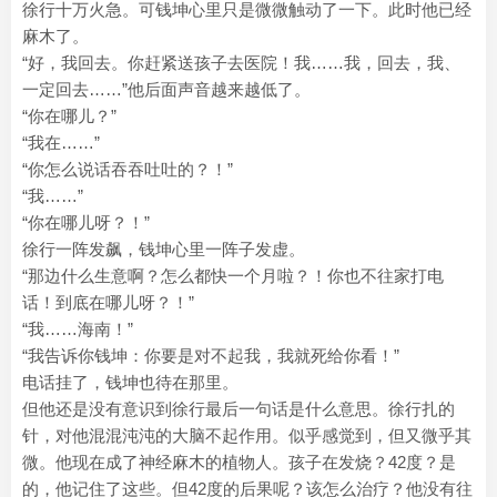
徐行十万火急。可钱坤心里只是微微触动了一下。此时他已经
麻木了。
“好，我回去。你赶紧送孩子去医院！我……我，回去，我、
一定回去……”他后面声音越来越低了。
“你在哪儿？”
“我在……”
“你怎么说话吞吞吐吐的？！”
“我……”
“你在哪儿呀？！”
徐行一阵发飙，钱坤心里一阵子发虚。
“那边什么生意啊？怎么都快一个月啦？！你也不往家打电
话！到底在哪儿呀？！”
“我……海南！”
“我告诉你钱坤：你要是对不起我，我就死给你看！”
电话挂了，钱坤也待在那里。
但他还是没有意识到徐行最后一句话是什么意思。徐行扎的
针，对他混混沌沌的大脑不起作用。似乎感觉到，但又微乎其
微。他现在成了神经麻木的植物人。孩子在发烧？42度？是
的，他记住了这些。但42度的后果呢？该怎么治疗？他没有往