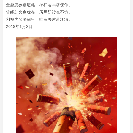
攀越思参幽境秘，徜徉羞与竖儒争。
曾经幻火身犹在，历尽刼波魂不惊。
利禄声名侪辈事，唯留著述道涵清。
2019年1月2日