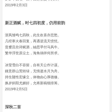
2019年2月3日
新正酒赋，时七四初度，仍用前韵
浙凤雏鸣七四秋，此生欢喜亦悲愁。
几经寒火春回复，再遇逆流天愤忧。
贫蹙且欣诗赋酒，紬思早付马风牛。
繁华浮世原尘土，海角徜徉何所求。
冰莹雪白不容留，自有天公作计谋。
鍾意群山荒转绿，无情逝水月为舟。
持生随性宏缘立，体物由心厚德修。
换岁斜阳尤媚好，允将新稿细排筹。
2019年2月5日
深秋二首