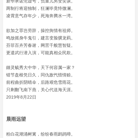
新华承诺沦虚号，负重儿男变笑谈。
两制行将迎独制，狂澜毕竟恃微澜。
凌霄意气存年少，死海奔腾水一湾。
欲加之罪岂劳辞，操控舆情有祖师。
鸣放摇身牛鬼引，建言变脸骥龙羁。
芬菲百卉芳春谢，网罟千般慧智疑。
更遣武行潜入演，可能真相众民欺。
鍾灵毓秀大中华，天下何容属一家？
错节盘根凭日久，同仇敌忾惜情赊。
前程曲折阴晴伞，后路艰危雪雨花。
只剩翻飞南下燕，关心代送海天涯。
2019年8月22日
晨雨远望
粉白花潮涌树篱，纷纷春雨鹧鸪啼。