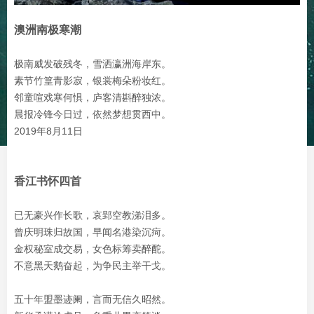
澳洲南极寒潮
极南威发破残冬，雪洒瀛洲海岸东。
素节竹篁青影寂，银裳梅朵粉妆红。
邻童喧戏寒何惧，庐客清斟醉独浓。
晨报冷锋今日过，依然梦想贯西中。
2019年8月11日
香江书怀四首
已无豪兴作长歌，哀郢空教涕泪多。
曾庆明珠归故国，早闻名港染沉疴。
金权秘室成交易，女色标筹卖醉酡。
不意黑天鹅奋起，为争民主举干戈。
五十年盟墨迹阑，言而无信久昭然。