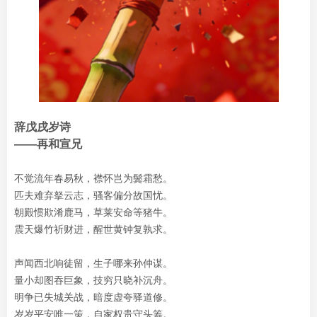
辞戊戌岁诗
——再和宣兄
不觉流年春易秋，襟怀岂为鬓霜愁。
匹夫难弃拏云志，骚客偏分故国忧。
朝殿惯欺淆鹿马，草莱安命等猪牛。
震天爆竹祈财进，醒世黄钟复孰求。
声闻西北响徒留，生子哪来孙仲谋。
量小却图吞巨象，技穷只晓补沉舟。
明争已失城关战，暗度虚夸驿道修。
岁岁平安唯一策，自家权贵守头筹。