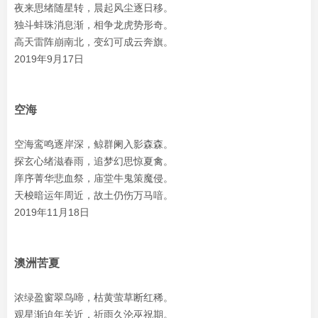
夜来思绪随星转，晨起风尘逐日移。
独斗蚌珠消息渐，相争龙虎势形奇。
高天雷阵崩南北，变幻可成云奔旗。
2019年9月17日
空海
空海鸾鸣逐岸深，鲸群阑入影森森。
探玄心绪滋春雨，追梦幻思惊夏禽。
庠序菁华悲血祭，庙堂牛鬼策魔侵。
天梭暗运年周近，故土仍伤万马喑。
2019年11月18日
澳洲苦夏
浓绿盈窗翠鸟啼，枯黄萤草断红稀。
观星渐迫年关近，祈雨久沦巫祝期。