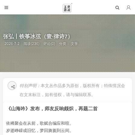
张弘丨铁筝冰弦（壹·律诗7）
2026-7-2
阅读(236)
评论(0)
分类：
文学
特别声明：
本文丛作品多为原创，版权所有；特殊情况会
在文末标注，如有侵权，请与编辑联系。
《山海吟》发布，师友反响颇炽，
再题二首
依稀聚会在从前，歌赋合编应和喧。
岁逝峥嵘成旧忆，梦回旖旎到云间。