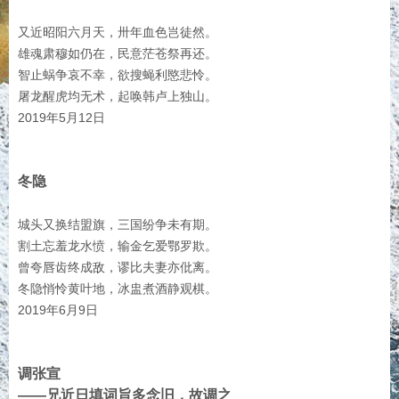
又近昭阳六月天，卅年血色岂徒然。
雄魂肃穆如仍在，民意茫苍祭再还。
智止蜗争哀不幸，欲搜蝇利愍悲怜。
屠龙醒虎均无术，起唤韩卢上独山。
2019年5月12日
冬隐
城头又换结盟旗，三国纷争未有期。
割土忘羞龙水愤，输金乞爱鄂罗欺。
曾夸唇齿终成敌，谬比夫妻亦仳离。
冬隐悄怜黄叶地，冰盅煮酒静观棋。
2019年6月9日
调张宣
——兄近日填词旨多念旧，故调之