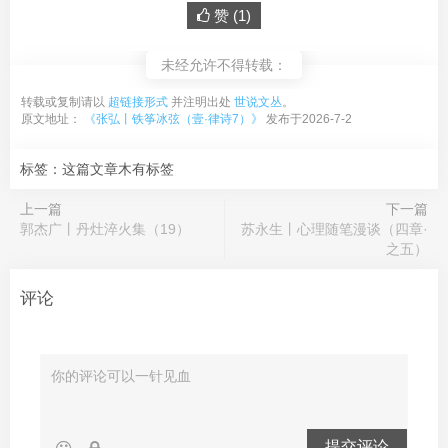
赞 (
1
)
未经允许不得转载：
转载或复制请以
超链接形式
并注明出处
世说文丛
。
原文地址：
《张弘丨铁筝冰弦（壹·律诗7）》
发布于2026-7-2
标签：这篇文章木有标签
上一篇
下一篇
郭杰广丨丹灶淬火集（19）
苏永生丨心理随笔漫谈（四章·
之五）
评论
提交评论