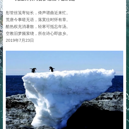
彤管丝笺寄短长，倚声谱曲近来忙。
荒唐今事嗟无语，落寞往时怀有章。
酷热权充消暑散，轻寒可抵忘年汤。
空教旧梦频萦绕，所在诗心即故乡。
2019年7月23日