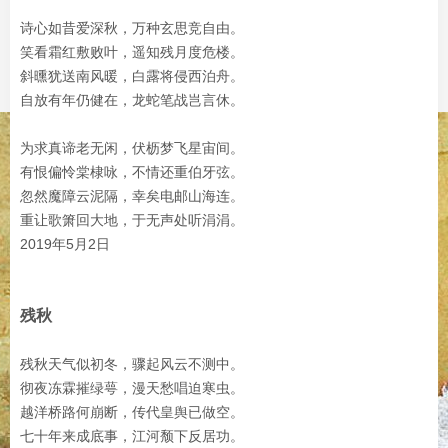
诗心如昔爱深秋，万种玄思竞自由。
笑看霜红敷败叶，遥知残月度危楼。
斜曛犹送南风暖，白露将侵西泊舟。
自放有年仍健在，龙蛇笔战岂言休。
为求真谛老无闲，伏枥梦飞星宙间。
有恨偏怜棠棣咏，不情还重伯牙弦。
忽然魔障云泥隔，幸矣电邮山海连。
重让歌箫回大地，于无声处听涓涓。
2019年5月2日
残秋
残秋天气似初冬，骤起风云不测中。
彻夜冻霖摧绿萼，漫天愁唱迫寒虫。
越洋桥路何崩断，传代皇舆已做空。
七十年来成底事，江河颓下反居功。