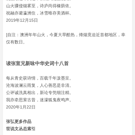
山火骤侵烟雾至，诗庐尚得橡荫依。
祝融亦避瀛洲住，冰雪唯存美酒杯。
2019年12月15日
[自注：澳洲年年山火，今夏大旱酷热，烽烟竟迫近首都地区，幸
仅有数日。
读张宣兄新咏中华史词十八首
每从青史获诗情，百载千年泼墨呈。
沧海波澜云雨复，人心善恶是非清。
公评诚洗真相出，新论专凭细注精。
我亦牵思萦古昔，迷濛狐鬼夜鸣声。
2020年1月22日
张弘更多作品
世说文丛总索引