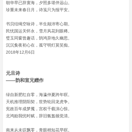
朝华早已辞寰海，夕照多堪伴远山。
珍重未来春日月，诗笺只为报平安。
书贝结绳空咏诗，半生颠沛寄心期。
民忧国运关怀永，雪月风花到眼稀。
璧玉同窗曾趣话，鹄鸿异地久幽思。
沉沉夤夜初心在，孤守明灯莫笑痴。
2018年12月6日
元旦诗
——韵和宣兄赠作
绿自新肥红自零，海瀛仲夏跨年暝。
天机推理阴阳契，世势轮回龙虎争。
宪政百年成梦魇，宫权千载演心惊。
北鸿贻我忧时赋，辞旧氤氲顿觉清。
南来从未叹飘零，青眼稍知花早暝。