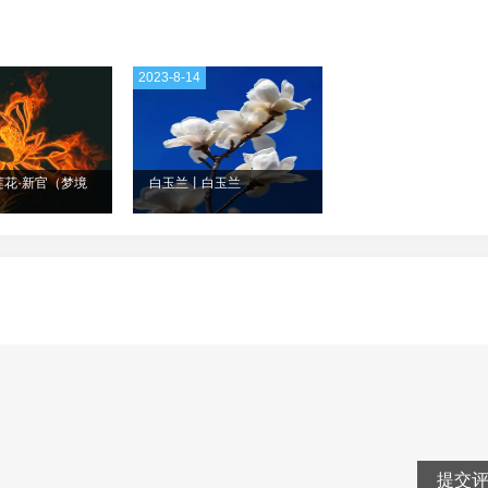
2023-8-14
莲花·新官（梦境
白玉兰丨白玉兰
）
提交