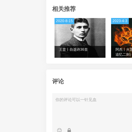
相关推荐
2020-8-15
2023-4-3
王音丨自选诗36首
阿杰丨火
追忆二则
评论