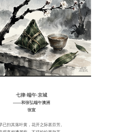
七律·端午·京城
——和张弘端午澳洲
张宣
早已扫其落叶黄，花开之际甚芬芳。