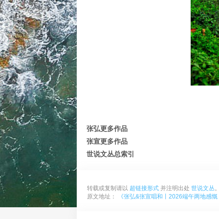
张弘更多作品
张宣更多作品
世说文丛总索引
转载或复制请以
超链接形式
并注明出处
世说文丛
原文地址：
《张弘&张宣唱和丨2026端午两地感