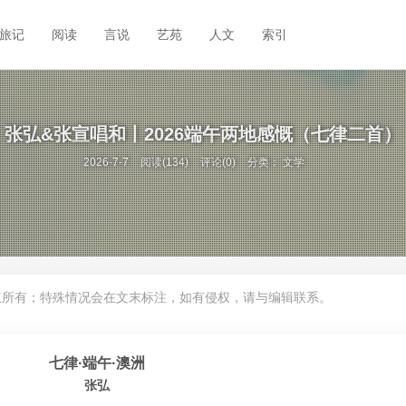
旅记
阅读
言说
艺苑
人文
索引
张弘&张宣唱和丨2026端午两地感慨（七律二首）
2026-7-7
阅读(134)
评论(0)
分类：
文学
权所有；特殊情况会在文末标注，如有侵权，请与编辑联系。
七律·端午·澳洲
张弘