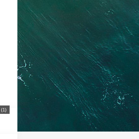
(
1
)