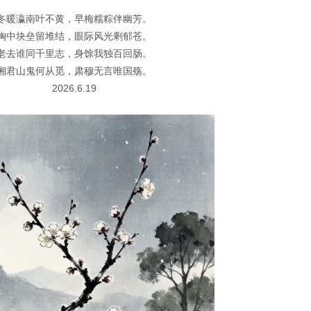
冬暖瀛南叶不黄，早梅糯粽伴幽芳。
胸中块垒留堆结，眼际风光剩郁苍。
老去谁同千里志，身馀我独百回肠。
湘君山鬼何从觅，肃穆无言唯国殇。
2026.6.19