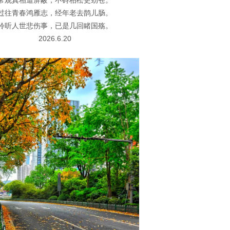
常观真相遭屏蔽，不碍柏松更劲苍。
过往青春鸿雁志，经年老去鹊儿肠。
聆听人世悲伤事，已是几回睹国殇。
2026.6.20