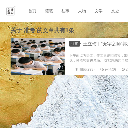
首页
随笔
往事
人物
文学
文史
关于
准考
的文章共有1条
王立玮丨“无字之师”郭大爷（《师
往事
下午两点考语文，作文更是咱强项，出啥
觉，神清气爽进考场。 突然就响起了猪
阅读(293)
评论(0)
2