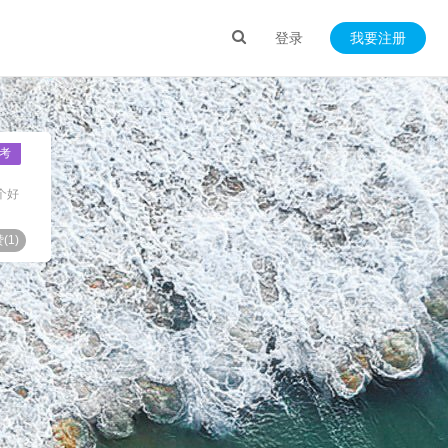
登录
我要注册
考
个好
(
1
)