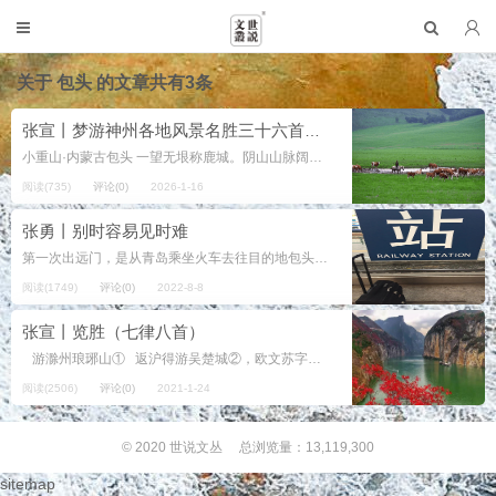
关于
包头
的文章共有3条
张宣丨梦游神州各地风景名胜三十六首（3）
小重山·内蒙古包头 一望无垠称鹿城。阴山山脉阔，立高峰。 牛羊遍地草原隆。走西口、文化亦交融。 ...
阅读(735)
评论(0)
2026-1-16
张勇丨别时容易见时难
第一次出远门，是从青岛乘坐火车去往目的地包头。那时并没有直达的列车，中间要在北京中转。好在以北京为中心，胶济京沪线的青岛北京段与京包线本身的长度，差不多都是八百多公里。傍晚时分发车，第二天中午即可到达。 去...
阅读(1749)
评论(0)
2022-8-8
张宣丨览胜（七律八首）
游滁州琅琊山① 返沪得游吴楚城②，欧文苏字③上碑铭。 林岚幽美清泉冽，佳木繁阴鸟雀鸣。 寺庙依山尤静谧，亭台傍水更空明。 众多游客欣然曰，且领醉翁万古情。 注： ①解题：...
阅读(2506)
评论(0)
2021-1-24
© 2020
世说文丛
总浏览量：13,119,300
sitemap