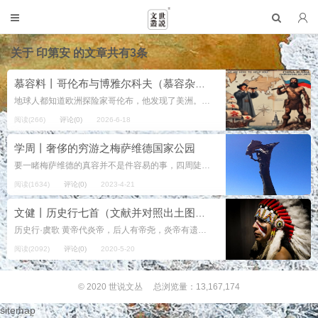
关于
印第安
的文章共有3条
慕容料丨哥伦布与博雅尔科夫（慕容杂谈·历史86）
地球人都知道欧洲探险家哥伦布，他发现了美洲。 但鲜有人知，还有另一位伟大的欧洲探险家，他发现了远东。他的名字叫博雅尔科夫。 当然，在哥伦布“发现”美洲大陆以前，原住民早已在那里定居了约1.3万年。但在这些欧洲人解决了“土...
阅读(266)
评论(0)
2026-6-18
学周丨奢侈的穷游之梅萨维德国家公园
要一睹梅萨维德的真容并不是件容易的事，四周陡峭险峻的悬崖，崎岖狭窄的山路，深不见底的峡谷，高达两千多米的海拔，都阻碍着人们前进的脚步。当你克服这一切执着地向古老的崖居进发时，心里也许会涌起朝圣的感觉。想象一下，数千年前，...
阅读(1634)
评论(0)
2023-4-21
文健丨历史行七首（文献并对照出土图像随记）
历史行·虞歌 黄帝代炎帝，后人有帝尧，炎帝有遗部，舜是其族号，尧女嫁与舜，炎黄融合好。 纪前两千三百许，帝舜政变尧命销，继续豢养龙两条，依靠两龙推行生育道； 历来司天最重要，羲氏和氏四时节气操； 历来大地安危畏水闹...
阅读(2092)
评论(0)
2020-5-20
© 2020
世说文丛
总浏览量：13,167,174
sitemap