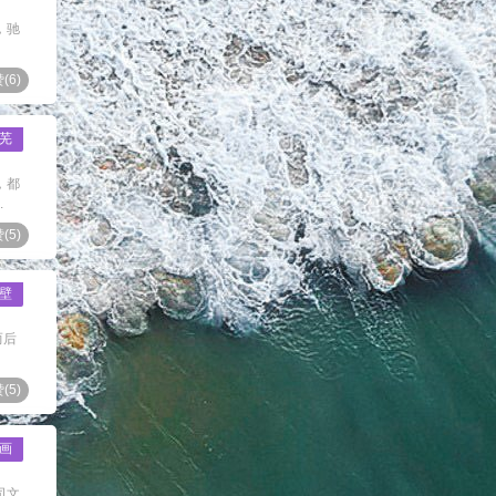
，驰
(
6
)
芜
，都
.
(
5
)
壁
而后
(
5
)
画
司文