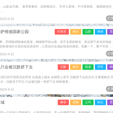
，山影远天横。 衰草黄兼绿，高原褐且红。 车停土著地，牛仔喜相迎。 抛绳真绝活
.
赞
2023-5-23
梅萨维德国家公园
印第安
峡谷
山路
崎岖
荒
事，四周陡峭险峻的悬崖，崎岖狭窄的山路，深不见底的峡谷，高达两千多米的海拔
切执着地向古老的崖居进发时，心里也许会涌起朝圣的感觉。想象一下，数千年前，..
赞
2023-4-21
记只会被沉默挤下去
沉默
峡谷
悬崖
穷苦
峭
条背行的不想再见的穷苦 在悬崖上碰头 在峭壁上牵手 目睹挤下去的尖叫 丈量着峡谷 
：沉默并不牢记 只会被沉默一再挤下去 蚂蚱眼更...
赞
2023-4-12
司城
峡谷
恩施
土司
标志
壁
北部一个叫对山湾的地方，占地300余亩，是一处规模宏伟、风格独特、景观靓丽的土