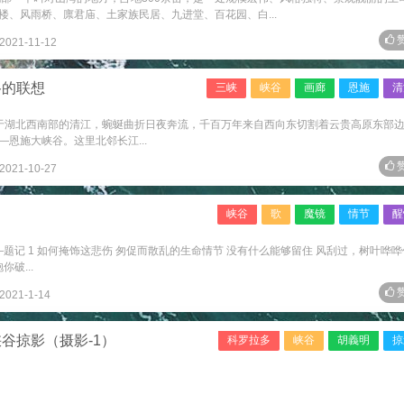
、风雨桥、廪君庙、土家族民居、九进堂、百花园、白...
赞
2021-11-12
谷的联想
三峡
峡谷
画廊
恩施
清
1 发源于湖北西南部的清江，蜿蜒曲折日夜奔流，千百万年来自西向东切割着云贵高原东部
恩施大峡谷。这里北邻长江...
赞
2021-10-27
峡谷
歌
魔镜
情节
醒
—题记 1 如何掩饰这悲伤 匆促而散乱的生命情节 没有什么能够留住 风刮过，树叶哗
破...
赞
2021-1-14
谷掠影（摄影-1）
科罗拉多
峡谷
胡義明
掠