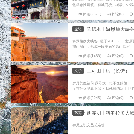
化标志性建筑。有城门楼、城墙、钟鼓楼
阅读(2371)
评论(0)
陈瑶本丨游恩施大峡
旅记
科罗拉多大峡谷 摄于2013.5.1
鄂西群山，形成一段美丽的高山深谷——
阅读(1468)
评论(0)
王可田丨歌（长诗）
文学
岁月的魔镜前 我寻找一张不变的脸 —
没有什么能真正留下 我残缺的双手 怀抱你
阅读(2045)
评论(0)
胡義明丨科罗拉多大峡
艺苑
参见世说文丛总索引