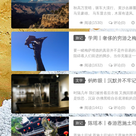
秋高万里晴，驱车大漠行。 黄沙丛棘覆
马呈豪雄。 马车显古拙，木屋有遗风。..
阅读(1530)
评论(0)
学周丨奢侈的穷游之
旅记
要一睹梅萨维德的真容并不是件容易的
阻碍着人们前进的脚步。当你克服这一
阅读(1632)
评论(0)
蚂蚱眼丨沉默并不牢
文学
时隔几年 我们被拎着后衣领 又拽回那
是惊恐，沉寂 仿佛黑暗自谷底潜航的启示
阅读(1441)
评论(0)
陈瑶本丨春游恩施土
旅记
恩施土司城 恩施土司城位于恩施市西