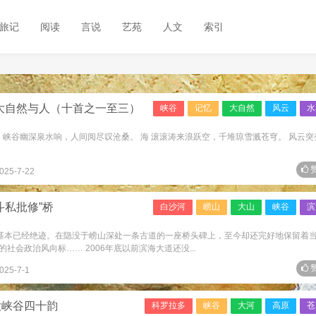
旅记
阅读
言说
艺苑
人文
索引
大自然与人（十首之一至三）
峡谷
记忆
大自然
风云
水
 峡谷幽深泉水响，人间阅尽叹沧桑。 海 滚滚涛来浪跃空，千堆琼雪溅苍穹。 风云突
赞
025-7-22
斗私批修”桥
白沙河
崂山
大山
峡谷
滨
在基本已经绝迹。在隐没于崂山深处一条古道的一座桥头碑上，至今却还完好地保留着
会政治风向标…… 2006年底以前滨海大道还没...
赞
025-7-1
大峡谷四十韵
科罗拉多
峡谷
大河
高原
苍