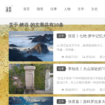
首页
随笔
往事
人物
文学
文史
关于
峡谷
的文章共有10条
张宣丨七绝·梦中记忆
文学
山 层峦起伏万千长，陡峭悬崖峙大江。
鸣遽，冲浪健...
阅读(723)
评论(0)
2
李知生丨大山深处的“
往事
“文化大革命”十年时期的宣传口号现
政治口号，向人们昭示着那一特定时期的社
阅读(857)
评论(0)
2
张君嘉丨游科罗拉多
文学