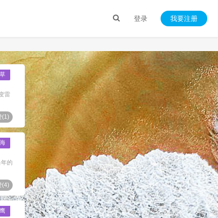
登录
我要注册
草
变雷
(
1
)
海
当年的
(
4
)
鹰