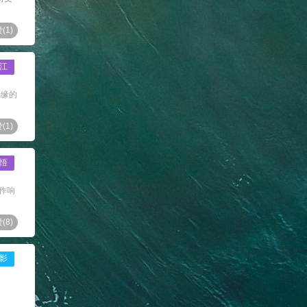
(
1
)
江
边缘的
(
1
)
悟
哗作响
(
8
)
影