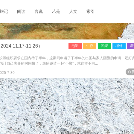
旅记
阅读
言说
艺苑
人文
索引
.11.17-11.26）
电影
生存
团聚
域外
塑
日） 按照组织要求在国内待了半年，这期间申请了下半年的出国与家人团聚的申请，还好
计自己离开的时间快了，纷纷邀请一起“小聚”，就这样不间...
赞
025-7-30