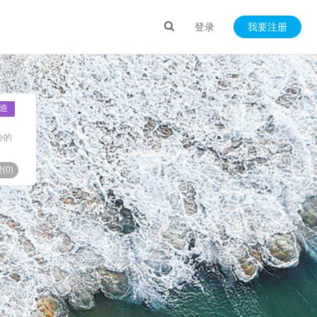
登录
我要注册
造
办的
(
0
)