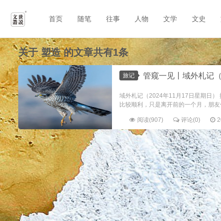
首页
随笔
往事
人物
文学
文史
关于
塑造
的文章共有1条
管窥一见丨域外札记（2024
旅记
域外札记（2024年11月17日星期
比较顺利，只是离开前的一个月，朋友估
阅读(907)
评论(0)
2