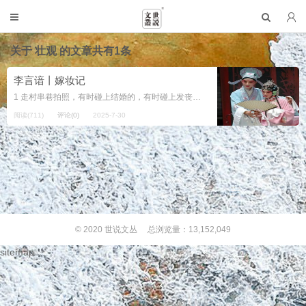
关于
壮观
的文章共有1条
李言谙丨嫁妆记
1 走村串巷拍照，有时碰上结婚的，有时碰上发丧的。喜事凑上前，拍几张赶快走人。丧事不太敢靠近，怕遭嫌弃，躲在远处偷拍，像在做错事似的，心里总不太光亮。 婚丧嫁娶乃人生大事，拍个照则为了...
阅读(711)
评论(0)
2025-7-30
© 2020
世说文丛
总浏览量：13,152,049
sitemap