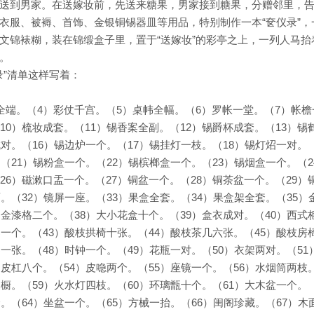
送到男家。在送嫁妆前，先送来糖果，男家接到糖果，分赠邻里，
衣服、被褥、首饰、金银铜锡器皿等用品，特别制作一本“奁仪录”，
文锦裱糊，装在锦缎盒子里，置于“送嫁妆”的彩亭之上，一列人马抬
。
录”清单这样写着：
全端。（4）彩仗千宫。（5）桌帏全幅。（6）罗帐一堂。（7）帐檐
10）梳妆成套。（11）锡香案全副。（12）锡爵杯成套。（13）锡
成对。（16）锡边炉一个。（17）锡挂灯一枝。（18）锡灯炤一对。
（21）锡粉盒一个。（22）锡槟榔盒一个。（23）锡烟盒一个。（2
26）磁漱口盂一个。（27）铜盆一个。（28）铜茶盆一个。（29）
。（32）镜屏一座。（33）果盒全套。（34）果盒架全套。（35）
）金漆格二个。（38）大小花盒十个。（39）盒衣成对。（40）西式
架一个。（43）酸枝拱椅十张。（44）酸枝茶几六张。（45）酸枝房
一张。（48）时钟一个。（49）花瓶一对。（50）衣架两对。（51
）皮杠八个。（54）皮喼两个。（55）座镜一个。（56）水烟筒两枝
四橱。（59）火水灯四枝。（60）环璃甑十个。（61）大木盆一个。
。（64）坐盆一个。（65）方械一抬。（66）闺阁珍藏。（67）木