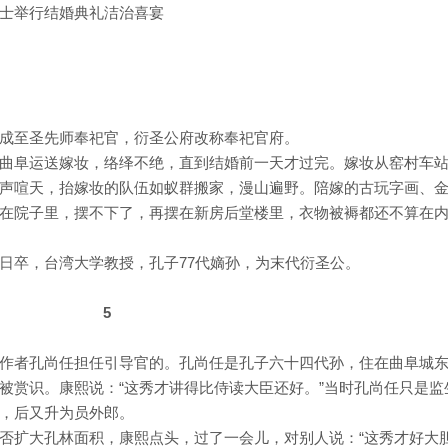
士举行结婚典礼洁治喜宴
成至圣先师奉祀官，衍圣公府改称奉祀官府。
曲阜运送嫁妆，络绎不绝，直到结婚前一天才过完。嫁妆从窑村车
声喧天，抬嫁妆的队伍如蚁群搬家，漫山遍野。陪嫁的古玩字画、
在院子里，摆不下了，再摆在新房后堂楼里，衣物被褥都还不算在
0月28日卒，台湾大学教授，孔子77代嫡孙，为末代衍圣公。
5
作者孔尚任担任引导官的。孔尚任是孔子六十四代孙，住在曲阜城
被赏识。康熙说：“这秀才讲得比侍读大臣还好。”当时孔尚任只是监
，后又升为员外郎。
否扩大孔林面积，康熙点头，过了一会儿，对别人说：“这秀才好大