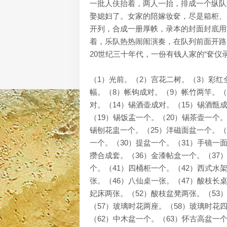
一批人伕抬着，两人一抬，排成一个纵队
娶媳妇了。女家的陪嫁妆奁，尽是箱柜、
开列，合成一册厚帙，录本的封面封底用
着，乐队热热闹闹演奏，在队列前面开路
20世纪三十年代，一份有钱人家的“奁仪
（1）光前。（2）宫花二树。（3）彩红
幅。（8）帐钩成对。（9）帐竹两竿。（
对。（14）锡酒壶成对。（15）锡酒甑
（19）锡饭盂一个。（20）锡茶壶一个。
锡刨花盅一个。（25）洋磁面盆一个。（
一个。（30）提盆一个。（31）手镜一面
攒合成套。（36）金漆帖盒一个。（37
个。（41）四桶柜一个。（42）西式水
张。（46）八仙桌一张。（47）酸枝长桌
妃床两张。（52）酸枝盆凳两张。（53
（57）玻璃时花两座。（58）玻璃时花
（62）中木盆一个。（63）怀古高盆一个