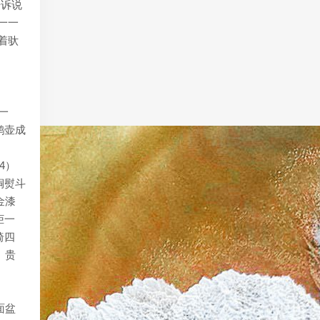
告诉说
一一
着驮
一
鹤壶成
4）
铜熨斗
金漆
柜一
椅四
）贵
。
面盆