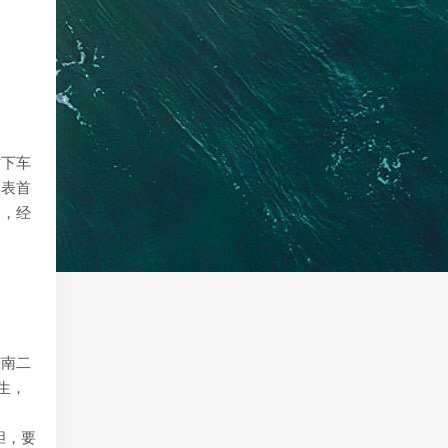
站下车
金表首
内，经
东南二
生，
胆，要