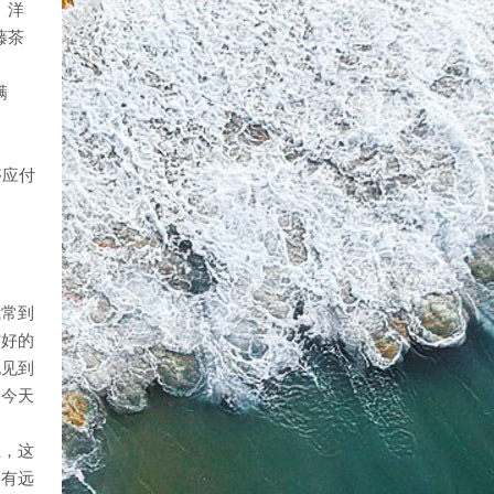
）洋
藤茶
。
满
够应付
我常到
有好的
孔见到
到今天
生，这
只有远