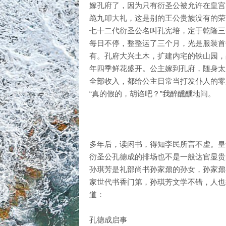
嫁孔府了，因为只有衍圣公被允许在皇宫
跪九叩大礼，这是别的王公贵族没有的荣
七十二代衍圣公名叫孔宪培，定于乾隆三
每日不停，整整运了三个月，光是服装首
有。孔府大兴土木，扩建内宅的铁山园，
年四季鲜花盛开。公主嫁到孔府，随身太
全部收入，都给公主日常当打发仆人的零
“真的假的，胡诌吧？”我醉醺醺地问。
多年后，读闲书，得知李民所言不虚。皇
衍圣公孔德成的排场也不是一般达官显贵
孙琪芳是礼部尚书孙家鼐的孙女，孙家鼐
家世代书香门第，孙琪芳文学不错，人也
道：
孔德成启事