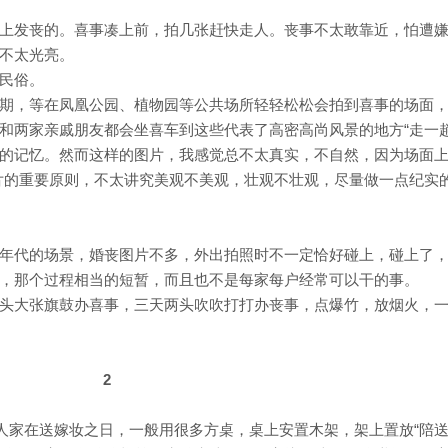
上发丧的。喜事凑上前，拍几张赶快走人。丧事不太敢靠近，怕遭
不太光亮。
民俗。
期，等在凤凰公园、植物园等公共场所轻轻松松会拍到喜事的场面
和两家亲戚朋友都会坐喜车到这些代表了高密高尚风景的地方“走一趟
的记忆。然而这样的图片，我感觉总不太真实，不自然，因为场面
照片的重要原则，不太讲究美观不美观，壮观不壮观，尽量做一点纪实
年代的场景，婚丧图片不多，外出拍照时不一定恰好碰上，碰上了
，那个过程相当的短暂，而且也不是每家每户经常可以干的事。
头大张旗鼓办喜事，三天两头吹吹打打办丧事，点爆竹，放烟火，
2
人家在送嫁妆之日，一般用很多方桌，桌上安置木架，架上置放“陪送