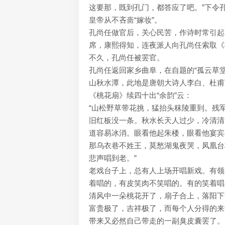
这要那，既到孔门，都答应了吧。”下令
皇帝从不吝啬“嫁妆”。
孔尚任做官后，关心民苦，作诗时常引起
席，康熙得知，连夜派人向孔尚任索取《
不久，孔尚任被罢官。
孔尚任返回家乡曲阜，在自题的“孤云草堂
山秋水潭，此地是唐朝大诗人李白、杜甫
《桃花扇》续四十出“余韵”云：
“山松野草带花挑，猛抬头秣陵重到。残
旧红板没一条。秋水长天人过少，冷清清
道容易冰消。眼看他起朱楼，眼看他宴宾
那乌衣巷不姓王，莫愁湖鬼夜哭，凤凰台
悲声唱到老。”
老戏台子上，总有人上场开唱新戏。有领
着唱的，有皮笑肉不笑唱的。有的笑着唱
清风中一朵桃花开了，扇子合上，落阳下
富贵极了，吉祥极了，而每个人分得的来
带来又必然自己带走的一副臭皮囊罢了。