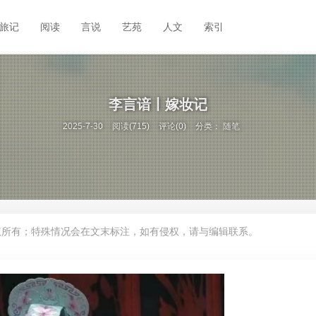
旅记
阅读
言说
艺苑
人文
索引
李言谙丨嫁妆记
2025-7-30
阅读(715)
评论(0)
分类：
随笔
权所有；特殊情况会在文末标注，如有侵权，请与编辑联系。