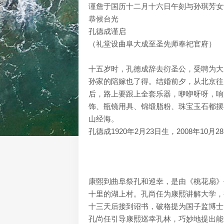
谨詹于国历十二月十六日午刻与孙琪芳女
恭候台光
孔德成谨启
（礼堂设曲阜大成至圣先师奉祀官府）
十五岁时，孔德成辞去衍圣公，受聘为大
孙家的陪嫁也了得。结婚前夕，从北京往
后，路上要跟上全套乐器，咿咿呀呀，响
饰、瓶镜用具、锦缎脂粉、珠宝玉石都摆
山经海。
孔德成1920年2月23日生，2008年1
康熙到曲阜祭孔和巡幸，是由《桃花扇》
十里的湖上村。孔尚任为康熙讲解大学，
十三天后接到诏书，破格提为国子监博士
孔尚任引导康熙巡幸孔林，巧妙地提出能