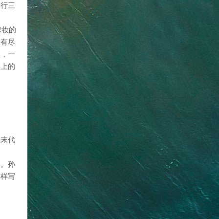
，行三
嫁妆的
应有尽
里，一
集上的
给末代
书。孙
这样写