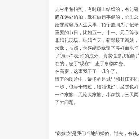
走村串巷拍照，有时碰上结婚的，有时碰
躲在远处偷拍，像在做错事似的，心里总
婚丧嫁娶乃人生大事，拍个照则为了记录
重要的节日，比如五一、十一、元旦等假
非婚礼现场。结婚当天，新郎接了新娘，
录像，拍照，为喜结良缘留下美好而永恒
了“展示”“表演”的成分。真实性是我拍
在的，忠于“现在”，忠于事物本身。
在高密，这事我干了十几年了。
留下的图片中，最多的是城里和村庄不同
一步，也等于错过，结婚也好，发丧也好
一个家族，无论大家族、小家族，三天两
了大问题。
“送嫁妆”是我们当地的婚俗。过去，有钱