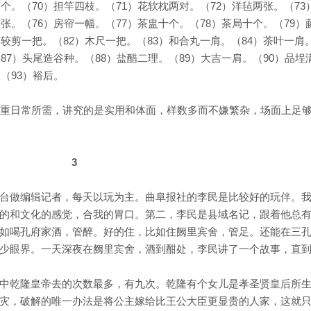
个。（70）担竿四枝。（71）花软枕两对。（72）洋毡两张。（73
张。（76）房帘一幅。（77）茶盅十个。（78）茶局十个。（79）
）较剪一把。（82）木尺一把。（83）和合丸一肩。（84）茶叶一肩
87）头尾造谷种。（88）盐醋二理。（89）大吉一肩。（90）品埕
（93）裕后。
注重日常所需，讲究的是实用和体面，样数多而不嫌繁杂，场面上足
3
台做编辑记者，每天以玩为主。曲阜报社的李民是比较好的玩伴。
的和文化的感觉，合我的胃口。第二，李民是县域名记，跟着他总
如喝孔府家酒，管醉。好的住，比如住阙里宾舍，管足。还能在三
少眼界。一天深夜在阙里宾舍，酒到酣处，李民讲了一个故事，直
中乾隆皇帝去的次数最多，有九次。乾隆有个女儿是孝圣贤皇后所
灾，破解的唯一办法是将公主嫁给比王公大臣更显贵的人家，这就