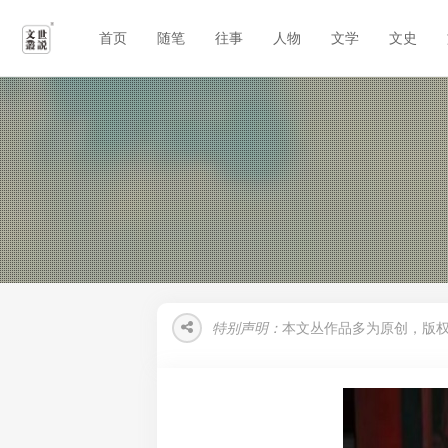
首页
随笔
往事
人物
文学
文史
特别声明：
本文丛作品多为原创，版