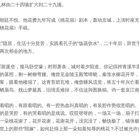
孔林由二十四顷扩大到二十九顷。
朝廷不悦。他花费九年写成《桃花扇》剧本，轰动京城，上演时座
桃花扇》手稿。
”隐居，生活十分贫苦，实践着孔子的“饭蔬饮水”，二十年后，辞世
两次相会的地方。
军留废垒，瘦马卧空壕；村郭萧条，城对着夕阳道。你记得跨青溪半
的落照，剩一树柳弯腰。俺曾见金陵玉殿莺啼晓，秦淮水榭花开早
客，眼看他楼塌了。这青苔碧瓦堆，俺曾睡风流觉，将五十年兴亡
栖枭鸟。残山梦最真，旧境丢难掉，不信这與图换稿。诌一套哀江
着唱的，有跟着唱的。有一腔热血叫真唱的，有装腔作势假意唱的
的是哭腔，有的哭着唱的是戏说。哎哎呀呀的，一场又一场，扇子
一朵桃花谢了，花开花谢，花谢花开，没完没了，畅快极了，铺张
世上的那些“陪嫁”，如何赶得上那一朵知羞知辱的桃花？不过被允许