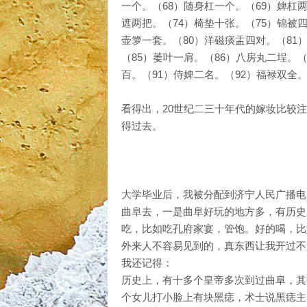
一个。（68）随身杠一个。（69）婢杠两
遮两把。（74）椅垫十张。（75）锦被四
壶箩一套。（80）洋磁痰盂四对。（81
（85）萎叶一肩。（86）八房丸二埕。（
百。（91）侍婢二名。（92）福禄双全。
看得出，20世纪二三十年代的嫁妆比较
得过去。
大学毕业后，我被分配到济宁人民广播电
曲阜去，一是曲阜好玩的地方多，有历史
吃，比如吃孔府家宴，管饱。好的喝，比
外来人不容易见到的，真东西让我开过不
我还记得：
历史上，有十多个皇帝多次到过曲阜，其
个女儿打小脸上有块黑痣，术士说黑痣主