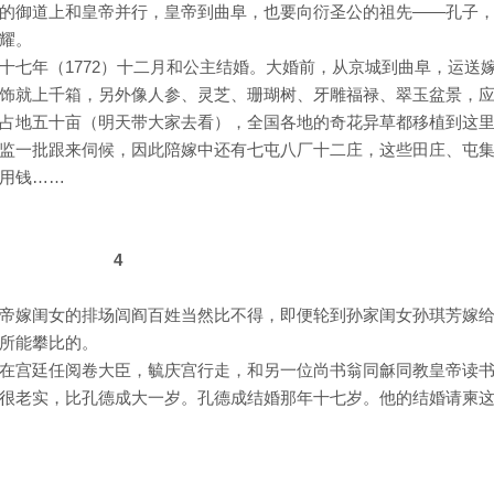
的御道上和皇帝并行，皇帝到曲阜，也要向衍圣公的祖先——孔子
耀。
十七年（1772）十二月和公主结婚。大婚前，从京城到曲阜，运送
饰就上千箱，另外像人参、灵芝、珊瑚树、牙雕福禄、翠玉盆景，
占地五十亩（明天带大家去看），全国各地的奇花异草都移植到这
监一批跟来伺候，因此陪嫁中还有七屯八厂十二庄，这些田庄、屯
用钱……
4
帝嫁闺女的排场闾阎百姓当然比不得，即便轮到孙家闺女孙琪芳嫁
所能攀比的。
在宫廷任阅卷大臣，毓庆宫行走，和另一位尚书翁同龢同教皇帝读
很老实，比孔德成大一岁。孔德成结婚那年十七岁。他的结婚请柬