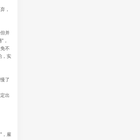
嫌弃，
，但并
”，
上免不
的，实
，慢了
一定出
”，雇