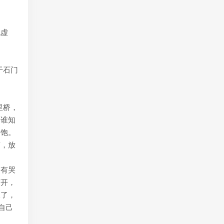
无虚
于石门
里桥，
，谁知
看饱。
南，放
。有哭
打开，
极了，
自己