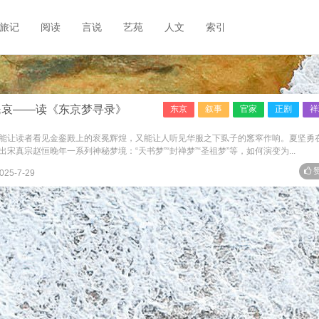
旅记
阅读
言说
艺苑
人文
索引
民哀——读《东京梦寻录》
东京
叙事
官家
正剧
祥
能让读者看见金銮殿上的衮冕辉煌，又能让人听见华服之下虱子的窸窣作响。夏坚勇
真宗赵恒晚年一系列神秘梦境：“天书梦”“封禅梦”“圣祖梦”等，如何演变为...
赞
025-7-29