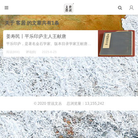
关于
客居
的文章共有1条
姜寿民丨平乐印庐主人王献唐
平乐印庐，是著名金石学家、版本目录学家王献唐的斋号。王献唐，名琯，字献唐，号凤生，以字行，生于1897年，卒于1960年，山东省日照市人，曾客居青岛。先生饱读经史，坐拥书城，探赜索隐，创获独多，勤于撰述，著作等身。先生曾...
阅读(866)
评论(0)
2025-6-25
© 2020
世说文丛
总浏览量：13,155,242
sitemap