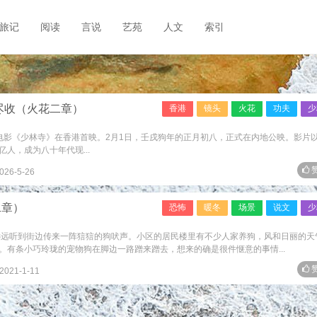
旅记
阅读
言说
艺苑
人文
索引
尽收（火花二章）
香港
镜头
火花
功夫
少
1日，电影《少林寺》在香港首映。2月1日，壬戌狗年的正月初八，正式在内地公映。影片
亿人，成为八十年代现...
赞
026-5-26
二章）
恐怖
暖冬
场景
说文
少
远远听到街边传来一阵狺狺的狗吠声。小区的居民楼里有不少人家养狗，风和日丽的天
。有条小巧玲珑的宠物狗在脚边一路蹭来蹭去，想来的确是很件惬意的事情...
赞
2021-1-11