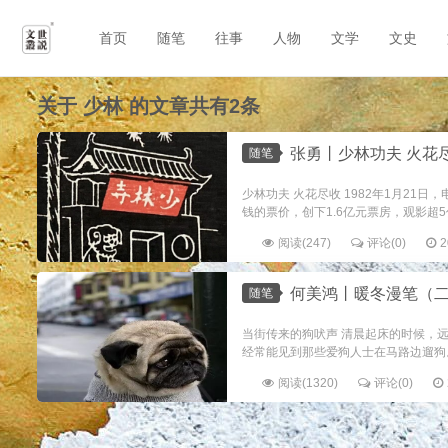
首页
随笔
往事
人物
文学
文史
关于
少林
的文章共有2条
张勇丨少林功夫 火花
随笔
少林功夫 火花尽收 1982年1月2
钱的票价，创下1.6亿元票房，观影超5
阅读(247)
评论(0)
2
何美鸿丨暖冬漫笔（
随笔
当街传来的狗吠声 清晨起床的时候，
经常能见到那些爱狗人士在马路边遛狗
阅读(1320)
评论(0)