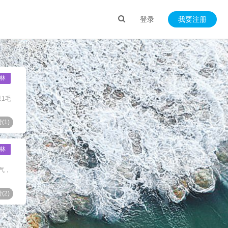
登录
我要注册
林
以1毛
(
1
)
林
气，
(
2
)