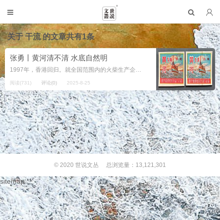
关于
干流
的文章共有1条
张勇丨黄河清不清 水底自然明
1997年，香港回归。就全国范围内的火柴生产企业而言，大都面临经营困难和市场萎缩的局面。然而，出口的总体形势依然看好。以河南安阳火柴厂为例，当年110万件的数量，创造了有史以来单厂出口的最高纪录。它与...
阅读(731)
评论(0)
2025-8-25
© 2020
世说文丛
总浏览量：13,121,301
sitemap