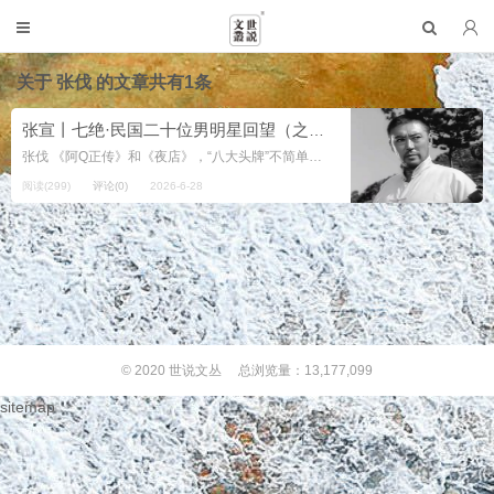
关于
张伐
的文章共有1条
张宣丨七绝·民国二十位男明星回望（之十四·张伐）
张伐 《阿Q正传》和《夜店》，“八大头牌”不简单。 内敛写实拓戏路，重回银幕上海滩。 注： 张伐（1919年2月13日—200...
阅读(299)
评论(0)
2026-6-28
© 2020
世说文丛
总浏览量：13,177,099
sitemap