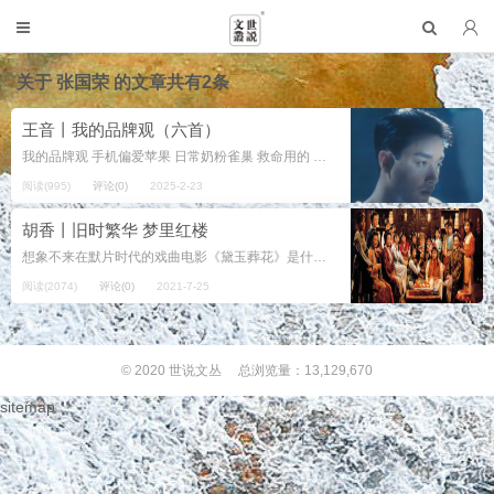
关于
张国荣
的文章共有2条
王音丨我的品牌观（六首）
我的品牌观 手机偏爱苹果 日常奶粉雀巢 救命用的 巧克力 一般都是德芙 琳琅满目的品牌好多 价格也好贵都 不是我的选择 一款型号差不多的 苹果（Apple） 再就是品牌中 的大路货 雀巢...
阅读(995)
评论(0)
2025-2-23
胡香丨旧时繁华 梦里红楼
想象不来在默片时代的戏曲电影《黛玉葬花》是什么样子，据说放映时间很短，演林黛玉的梅兰芳，自己也没有看到样片，现在，更没有任何影像资料传下来。但是，那是《红楼梦》剧情走上银幕的开始。从那时到现在，82年间，能够...
阅读(2074)
评论(0)
2021-7-25
© 2020
世说文丛
总浏览量：13,129,670
sitemap