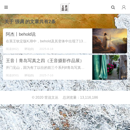
关于
强调
的文章共有2条
阿杰丨behold说
在英王钦定版KJB中，behold及其变体中出现了1303次。 behold在圣经英文版常做感叹词，意思是“看哪”“瞧；看呀”，过去式和过去分词均为beheld。兼具及物动词、不及物动词和感叹词三种词性。作及物动词时，...
阅读(862)
评论(0)
2025-9-18
王音丨青岛写真之四（王音摄影作品展）
开门见山，因为有了以往的前三个系列#青岛写真摄影专题，这次，就不赘言了，毕竟该说的该表述的都在以上的三个写真专题里了，我想。 我想要表达和显现的城市人文风貌都在我的片子中了，我想，还是让我的片子自己来说话吧。 故在此...
阅读(850)
评论(0)
2025-7-16
© 2020
世说文丛
总浏览量：13,116,186
sitemap