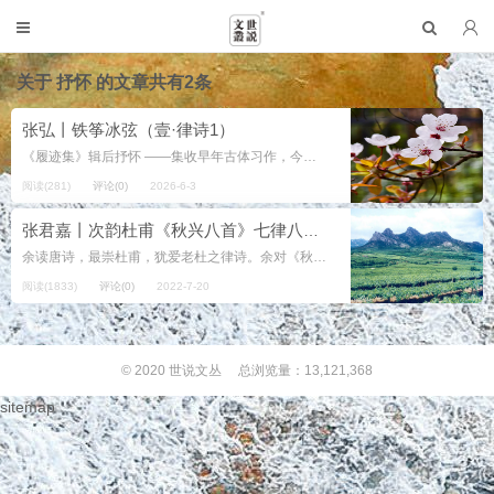
关于
抒怀
的文章共有2条
张弘丨铁筝冰弦（壹·律诗1）
《履迹集》辑后抒怀 ——集收早年古体习作，今不存 风云烟雨演苍黄，束发终军足慨慷。 早恃丹心擎宇立，曾无椽笔梦花香。 沙场试剑多磨砺，文苑探骊兼短长。 何日书成三万帙，焚烧成炬赫天狼。 1964年10月1...
阅读(281)
评论(0)
2026-6-3
张君嘉丨次韵杜甫《秋兴八首》七律八组（上）
余读唐诗，最崇杜甫，犹爱老杜之律诗。余对《秋兴八首》情有独钟，反复读之，受益颇多。辛卯年秋，有诗友作次韵《秋兴八首》抒怀，余甚羡之，怎奈功力不逮，虽友人鼓励，不敢下笔也。期间，余遍读古今诗家次韵《秋兴八首》之作，遂生动笔...
阅读(1833)
评论(0)
2022-7-20
© 2020
世说文丛
总浏览量：13,121,368
sitemap