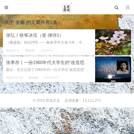
关于
全椒
的文章共有2条
张弘丨铁筝冰弦（壹·律诗1）
《履迹集》辑后抒怀 ——集收早年古体习作，今不存 风云烟雨演苍黄，束发终军足慨慷。 早恃丹心擎宇立，曾无椽笔梦花香。 沙场试剑多磨砺，文苑探骊兼短长。 何日书成三万帙，焚烧成炬赫天狼。 1964年10月1...
阅读(281)
评论(0)
2026-6-3
张孝存丨一份1960年代大学生的“改造思想”小结
题记：本文记录了1960年代一位大学生“改造思想”的内心独白，可以从中了解那个时代部分青年精神生活的一个侧面。 1964年10月起，我有机会参加伟大的四清运动，在安徽农村接受了一年半革命实践的锻炼。历...
阅读(13079)
评论(0)
2025-5-23
© 2020
世说文丛
总浏览量：13,121,271
sitemap