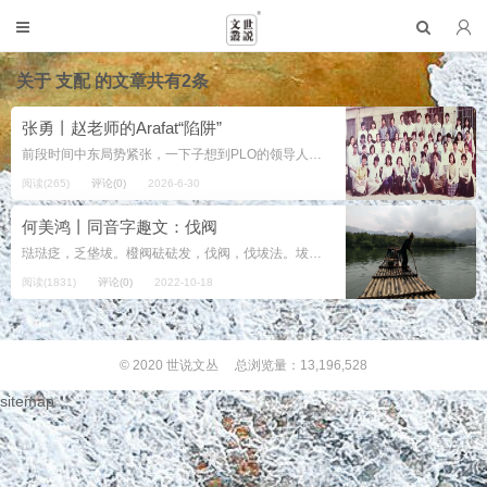
关于
支配
的文章共有2条
张勇丨赵老师的Arafat“陷阱”
前段时间中东局势紧张，一下子想到PLO的领导人阿拉法特。上中学时，考试中经常会出现一些人为的混淆题，把原本毫不相干的“斯图亚特”与“斯图加特”、“巴基斯坦”与“巴勒斯坦”等等都归拢起来用作考题。这是出题...
阅读(265)
评论(0)
2026-6-30
何美鸿丨同音字趣文：伐阀
琺琺疺，乏垡坺。橃阀砝砝发，伐阀，伐坺法。坺乏橃，发琺琺伐砝砝。琺琺䇅筏发，罚砝砝。砝砝发橃坺。坺发罚法。 注释： 琺琺[fà fà]：这里指人名。 疺[fá]：瘦。 乏[fá]：1.疲乏；2.缺乏。 垡[fá]：耕地...
阅读(1831)
评论(0)
2022-10-18
© 2020
世说文丛
总浏览量：13,196,528
sitemap