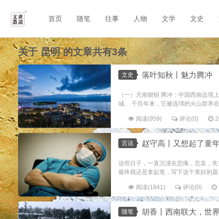
首页
随笔
往事
人物
文学
文史
关于
昆明
的文章共有3条
落叶知秋丨魅力腾冲
文史
（一）天南锁钥 腾冲：中国西南边境
城。 千百年来，它被连绵的火山群养在
阅读(959)
评论(0)
2
赵守高丨又想起了童年
言说
这些日子，一直沉浸在悲痛，悲哀，失
最终我还是拿起笔，写下这个美好的题目
阅读(1841)
评论(0)
胡香丨西南联大，世
随笔