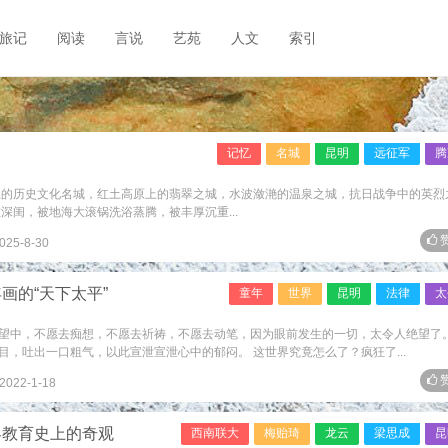
旅记
阅读
言说
艺苑
人文
索引
记忆
名城
昆明
远征军
腾
上的历史文化名城，红土高原上的翡翠之城，水波潋滟的温泉之城，抗日战争中的英烈
深闺，被地海大滚锅洗浴蒸腾，被丰厚沉重...
赞
025-8-30
画的“天下太平”
童年
世界
昆明
法律
太
望中，不愿去痴想，不愿去祈祷，不愿去动笔，因为眼前发生的一切，太令人绝望了。
，吐出一口粗气，以此宣泄宣泄心中的郁闷。 这世界究竟怎么了？疯狂了...
赞
2022-1-18
界教育史上的奇观
西南联大
梅贻琦
龙云
梁思成
昆