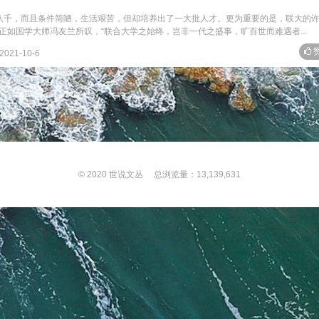
八千，而且条件简陋，生活艰苦，但却培养出了一大批人才。更为重要的是，联大的
如国学大师冯友兰所叹，“联合大学之始终，岂非一代之盛事，旷百世而难遇者...
赞
2021-10-6
© 2020
世说文丛
总浏览量：13,139,631