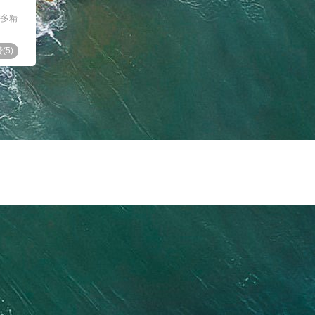
许多精
(
5
)