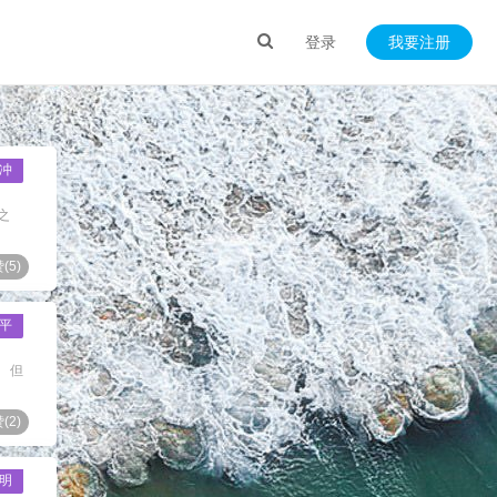
登录
我要注册
冲
之
(
5
)
平
 但
(
2
)
明