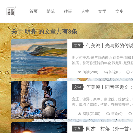
首页
随笔
往事
人物
文学
文史
关于
明亮
的文章共有3条
何美鸿丨光与影的传
文学
图／何美鸿 光与影的传说 你是光 刺
蚀痕，誊写你流转的年轮 我是影 是沉静
阅读(288)
评论(0)
2
何美鸿丨同音字趣文
文学
寥辽，潦漻，寮暸。廖璙嫽，撩蓼潦，
聊。廖璙了尞蟟，撂镣。尞蟟獠燎寮，炓
阅读(2180)
评论(0)
阿杰丨村落（外一首
文学