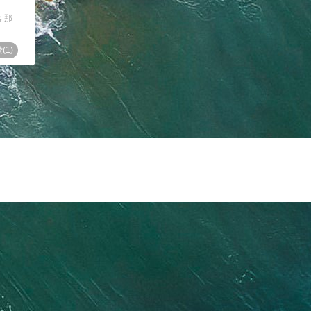
 那
(
1
)