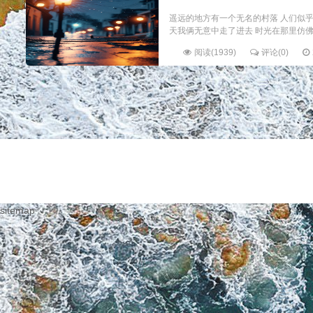
遥远的地方有一个无名的村落 人们似乎
天我俩无意中走了进去 时光在那里仿佛早
阅读(1939)
评论(0)
sitemap