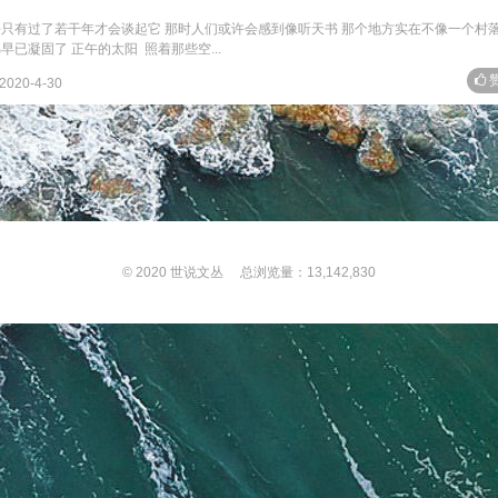
只有过了若干年才会谈起它 那时人们或许会感到像听天书 那个地方实在不像一个村落
已凝固了 正午的太阳 照着那些空...
赞
2020-4-30
© 2020
世说文丛
总浏览量：13,142,830