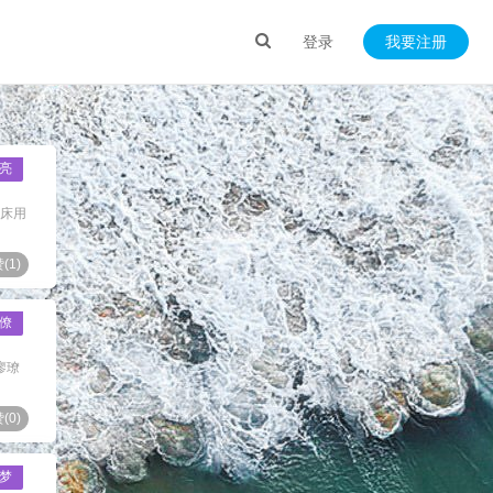
登录
我要注册
亮
河床用
(
1
)
僚
廖璙
(
0
)
梦