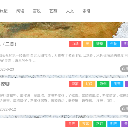
旅记
阅读
言说
艺苑
人文
索引
说（二首）
白杨
光
谦卑
年轮
明
破我长夜的第一缕锋芒 自此天朗气清，万物有了名姓 群山以龙脊，承托你倾洒的温度 
的灵造，谦卑的创生 ...
赞
026-6-23
：撩聊
寂寥
辽阔
潦倒
明亮
聊疗廖樛料。廖樛潦，聊廖璙。廖璙料廖樛，了撩寮。尞蟟瞭廖璙，料廖璙寥，镣撩
缭寮。廖璙憀憀，料廖樛蹽寮。僚獠瞭炓，撂尞蟟，镣尞蟟。 注释： 寥[l...
赞
2022-8-12
）
月亮
夜幕
路灯
明亮
美