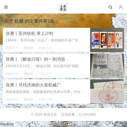
关于
机械
的文章共有3条
张勇丨苏州统机 掌上计时
1984年，苏州火柴厂出品了一套四枚的手表广告火花。 从显示“苏州牌统机表”的一枚标贴看，以城市之名作为商标牌号曾经是习以为常的做法。虽然迟至1988年《商标法实施细则》出台时，才限定“县级以上行政...
阅读(277)
评论(0)
2026-7-7
张勇丨《解放日报》的一则消息
1983年5月13日，《解放日报》的头版刊登“我国第一条火柴连续生产线效益显著”的报道。 从引题文字的“上海火柴机厂和武汉轻工业机械厂共同创建”可知，这条火柴连续生产线是由沪汉两家企业联手完成的。而...
阅读(777)
评论(0)
2025-8-6
张勇丨寻找济南的火柴机械厂
两枚饭票的背面，加盖圆形的红色单位印章。经过仔细对照，它应为“济南市火柴机械厂·食堂专用章”的字样。由此判断，企业名称是济南市火柴机械厂。 四九年以后的中国火柴工业发展史上，久负盛名的火柴机械生产厂家...
阅读(841)
评论(0)
2025-7-30
© 2020
世说文丛
总浏览量：13,104,860
sitemap